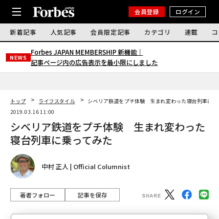
会員登録
ログイン
新着記事
人気記事
会員限定記事
カテゴリ
連載
コ
Forbes JAPAN MEMBERSHIP 新機能｜
NEWS
記事ページ内の広告表示を最小限にしました
トップ
ライフスタイル
シベリア鉄道をプチ体験 生まれ変わった寝台列車に乗
2019.03.16 11:00
シベリア鉄道をプチ体験 生まれ変わった
寝台列車に乗ってみた
中村 正人 | Official Columnist
著者フォロー
記事を保存