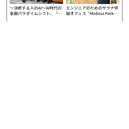
〜決断する人のAI〜AI時代の
エンジニアのためのサウナ併
金融パラダイムシフト、「超
設オフィス「Mobius Park」
個別化」の核心 【MUFG×ウ
がオープン──タマディック
ェルスナビ×PwC】
が健康経営を徹底する理由