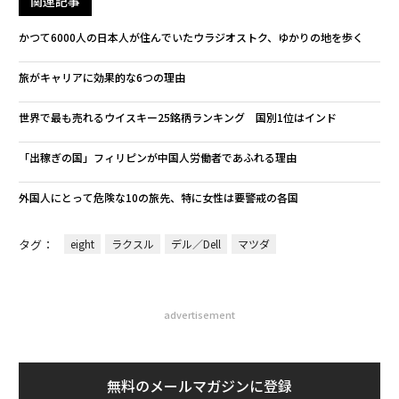
関連記事
かつて6000人の日本人が住んでいたウラジオストク、ゆかりの地を歩く
旅がキャリアに効果的な6つの理由
世界で最も売れるウイスキー25銘柄ランキング 国別1位はインド
「出稼ぎの国」フィリピンが中国人労働者であふれる理由
外国人にとって危険な10の旅先、特に女性は要警戒の各国
タグ：
eight
ラクスル
デル／Dell
マツダ
advertisement
無料のメールマガジンに登録