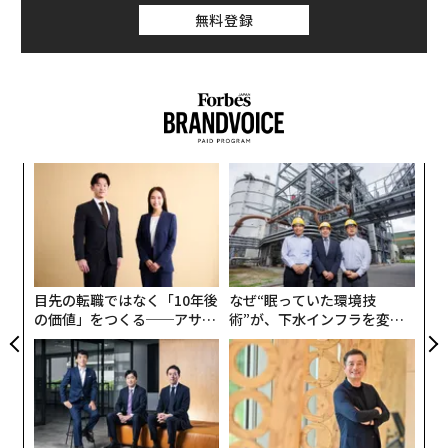
無料登録
なく
「
Ja
3
er」
C
“
る
オ
ジ
目先の転職ではなく「10年後
なぜ“眠っていた環境技
の価値」をつくる──アサイ
術”が、下水インフラを変え
ンの長期伴走型支援とは
たのか──産総研×月島JFE
アクアソリューションの10年