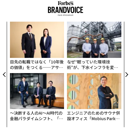
なく
「
Ja
3
er」
C
“
る
オ
ジ
目先の転職ではなく「10年後
なぜ“眠っていた環境技
の価値」をつくる──アサイ
術”が、下水インフラを変え
ンの長期伴走型支援とは
たのか──産総研×月島JFE
アクアソリューションの10年
〜決断する人のAI〜AI時代の
エンジニアのためのサウナ併
金融パラダイムシフト、「超
設オフィス「Mobius Park」
個別化」の核心 【MUFG×ウ
がオープン──タマディック
ェルスナビ×PwC】
が健康経営を徹底する理由