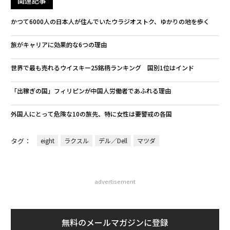
関連記事
かつて6000人の日本人が住んでいたウラジオストク、ゆかりの地を歩く
旅がキャリアに効果的な6つの理由
世界で最も売れるウイスキー25銘柄ランキング 国別1位はインド
「出稼ぎの国」フィリピンが中国人労働者であふれる理由
外国人にとって危険な10の旅先、特に女性は要警戒の各国
タグ：
eight
ラクスル
デル／Dell
マツダ
advertisement
無料のメールマガジンに登録