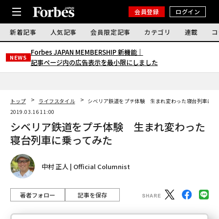
会員登録
ログイン
新着記事
人気記事
会員限定記事
カテゴリ
連載
コ
Forbes JAPAN MEMBERSHIP 新機能｜
NEWS
記事ページ内の広告表示を最小限にしました
トップ
ライフスタイル
シベリア鉄道をプチ体験 生まれ変わった寝台列車に乗
2019.03.16 11:00
シベリア鉄道をプチ体験 生まれ変わった
寝台列車に乗ってみた
中村 正人 | Official Columnist
著者フォロー
記事を保存