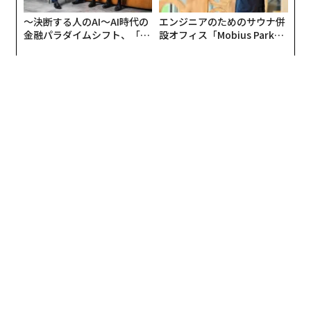
〜決断する人のAI〜AI時代の
エンジニアのためのサウナ併
金融パラダイムシフト、「超
設オフィス「Mobius Park」
個別化」の核心 【MUFG×ウ
がオープン──タマディック
ェルスナビ×PwC】
が健康経営を徹底する理由