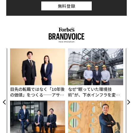
無料登録
なく
「
Ja
3
er」
C
“
る
オ
ジ
目先の転職ではなく「10年後
なぜ“眠っていた環境技
の価値」をつくる──アサイ
術”が、下水インフラを変え
ンの長期伴走型支援とは
たのか──産総研×月島JFE
アクアソリューションの10年