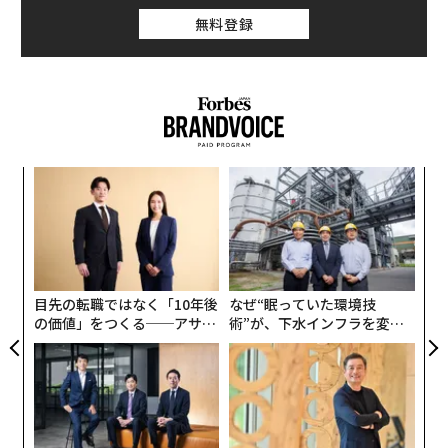
無料登録
なく
「
Ja
3
er」
C
“
る
オ
ジ
目先の転職ではなく「10年後
なぜ“眠っていた環境技
の価値」をつくる──アサイ
術”が、下水インフラを変え
ンの長期伴走型支援とは
たのか──産総研×月島JFE
アクアソリューションの10年