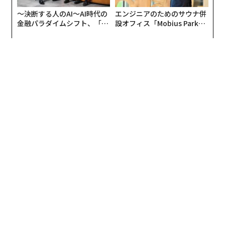
〜決断する人のAI〜AI時代の
エンジニアのためのサウナ併
金融パラダイムシフト、「超
設オフィス「Mobius Park」
個別化」の核心 【MUFG×ウ
がオープン──タマディック
ェルスナビ×PwC】
が健康経営を徹底する理由