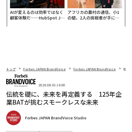
AIが変えるのは効率ではなく
アフリカの農村の通信、小1
顧客体験だ──HubSpot Ja
の壁。2人の挑戦者が手にし
panが語る「Grow Better」
た「次なる武器」
な組織のつくり方
トップ
Forbes JAPAN BrandVoice
Forbes JAPAN BrandVoice
伝統
2026.08.05 16:00
伝統を礎に、未来を再定義する 125年企
業BATが挑むスモークレスな未来
Forbes JAPAN BrandVoice Studio