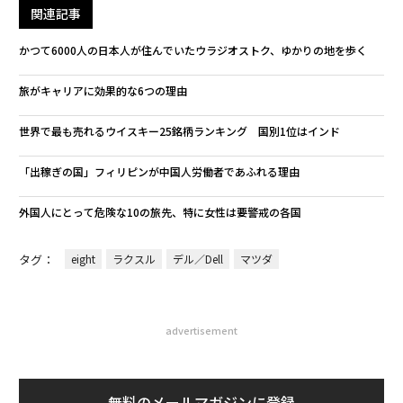
関連記事
かつて6000人の日本人が住んでいたウラジオストク、ゆかりの地を歩く
旅がキャリアに効果的な6つの理由
世界で最も売れるウイスキー25銘柄ランキング 国別1位はインド
「出稼ぎの国」フィリピンが中国人労働者であふれる理由
外国人にとって危険な10の旅先、特に女性は要警戒の各国
タグ：
eight
ラクスル
デル／Dell
マツダ
advertisement
無料のメールマガジンに登録