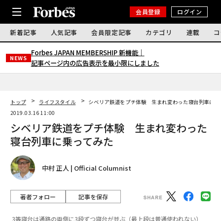
会員登録
ログイン
新着記事
人気記事
会員限定記事
カテゴリ
連載
コ
Forbes JAPAN MEMBERSHIP 新機能｜
NEWS
記事ページ内の広告表示を最小限にしました
トップ
ライフスタイル
シベリア鉄道をプチ体験 生まれ変わった寝台列車に乗
2019.03.16 11:00
シベリア鉄道をプチ体験 生まれ変わった
寝台列車に乗ってみた
中村 正人 | Official Columnist
著者フォロー
記事を保存
3等寝台は通路の両側に3段ずつ寝台が並ぶ（最上段は普通使われない）