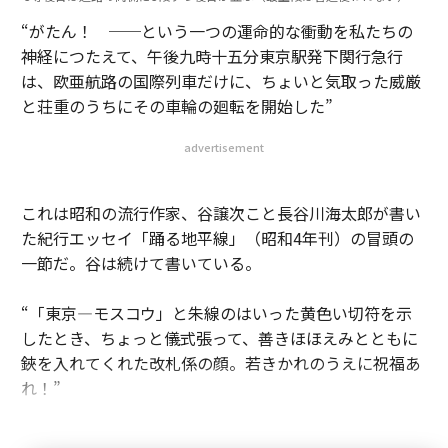
“がたん！ ──という一つの運命的な衝動を私たちの
神経につたえて、午後九時十五分東京駅発下関行急行
は、欧亜航路の国際列車だけに、ちょいと気取った威厳
と荘重のうちにその車輪の廻転を開始した”
advertisement
これは昭和の流行作家、谷譲次こと長谷川海太郎が書い
た紀行エッセイ「踊る地平線」（昭和4年刊）の冒頭の
一節だ。谷は続けて書いている。
“「東京―モスコウ」と朱線のはいった黄色い切符を示
したとき、ちょっと儀式張って、善きほほえみとともに
鋏を入れてくれた改札係の顔。若きかれのうえに祝福あ
れ！”