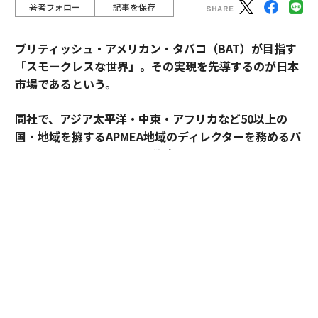
著者フォロー
記事を保存
ブリティッシュ・アメリカン・タバコ（BAT）が目指す
「スモークレスな世界」。その実現を先導するのが日本
市場であるという。
同社で、アジア太平洋・中東・アフリカなど50以上の
国・地域を擁するAPMEA地域のディレクターを務めるパ
スカル・ムルメステールに戦略を聞いた。
来年125周年を迎えるブリティッシュ・アメリカン・タ
バコ（以下、BAT）。煙とともに長い歴史を歩んできた
グローバル企業は今、「A Better Tomorrow™（より良
い明日）」の実現に向け、大きな変革に挑んでいる。そ
の中心にあるのが「スモークレスな世界」の構築だ。
世界では健康やウェルビーイングへの関心が高まり、