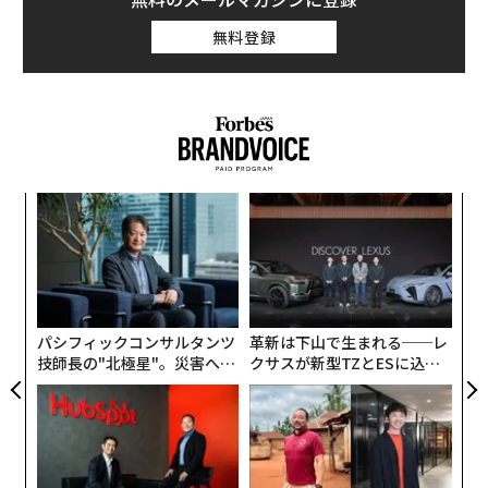
無料登録
伝
る
モ
〜
金
個
ェ
パシフィックコンサルタンツ
革新は下山で生まれる──レ
技師長の"北極星"。災害への
クサスが新型TZとESに込め
無力感を乗り越え見つけた、
た「DISCOVER」の哲学
防災一筋20年の答え