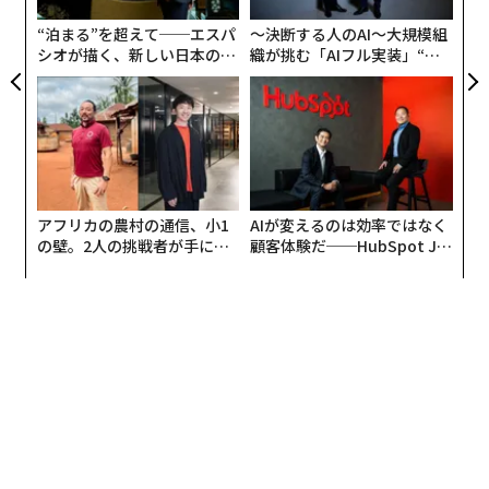
“泊まる”を超えて──エスパ
〜決断する人のAI〜大規模組
シオが描く、新しい日本のラ
織が挑む「AIフル実装」“使
グジュアリー（前編）
う”企業から“動く”企業へ【N
TTドコモビジネス×PwC】
アフリカの農村の通信、小1
AIが変えるのは効率ではなく
の壁。2人の挑戦者が手にし
顧客体験だ──HubSpot Ja
た「次なる武器」
panが語る「Grow Better」
な組織のつくり方