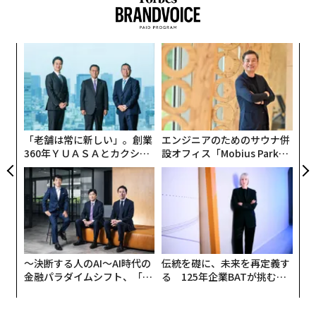
果を
〜
EN
織
明
う
な
T
術
た
ア
「老舗は常に新しい」。創業
エンジニアのためのサウナ併
360年ＹＵＡＳＡとカクシン
設オフィス「Mobius Park」
CEO田尻望が語る、AIを超え
がオープン──タマディック
る人の価値
が健康経営を徹底する理由
〜決断する人のAI〜AI時代の
伝統を礎に、未来を再定義す
金融パラダイムシフト、「超
る 125年企業BATが挑むス
個別化」の核心 【MUFG×ウ
モークレスな未来
ェルスナビ×PwC】