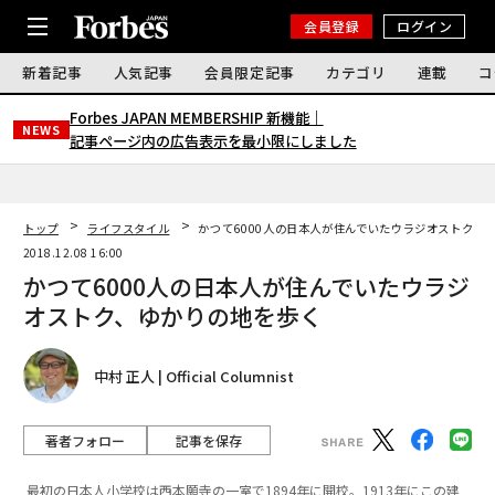
会員登録
ログイン
新着記事
人気記事
会員限定記事
カテゴリ
連載
コ
Forbes JAPAN MEMBERSHIP 新機能｜
NEWS
記事ページ内の広告表示を最小限にしました
トップ
ライフスタイル
かつて6000人の日本人が住んでいたウラジオストク、
2018.12.08 16:00
かつて6000人の日本人が住んでいたウラジ
オストク、ゆかりの地を歩く
中村 正人 | Official Columnist
著者フォロー
記事を保存
最初の日本人小学校は西本願寺の一室で1894年に開校。1913年にこの建