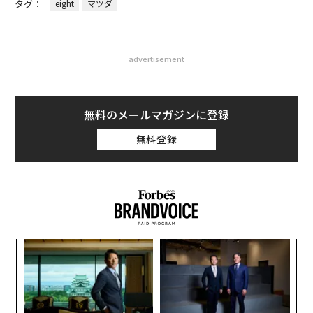
タグ：
eight
マツダ
advertisement
無料のメールマガジンに登録
無料登録
るか
「
、く
左右
T
“
日
オ
ジ