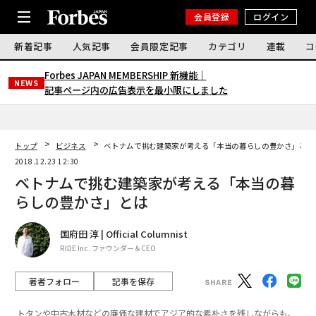
会員登録
ログイン
新着記事
人気記事
会員限定記事
カテゴリ
連載
コ
Forbes JAPAN MEMBERSHIP 新機能｜
NEWS
記事ページ内の広告表示を最小限にしました
トップ
ビジネス
ベトナムで挑む建築家が考える「本当の暮らしの豊かさ」とは
2018.12.23 12:30
ベトナムで挑む建築家が考える「本当の暮
らしの豊かさ」とは
国府田 淳 | Official Columnist
RIDE Inc. ファウンダー＆CEO
著者フォロー
記事を保存
トタンや中古木材などの廉価な建材でアジア的な素朴さを残しながらも、