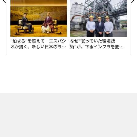
る人の価値
な組織のつくり方
“泊まる”を超えて─エスパシ
なぜ“眠っていた環境技
オが描く、新しい日本のラグ
術”が、下水インフラを変え
ジュアリー（中編）
たのか──産総研×月島JFE
アクアソリューションの10年
トップ
ビジネス
世界の富豪たちが「安藤建築」に託す夢
2017.01.13 10:00
世界の富豪たちが「安藤建築」に託す夢