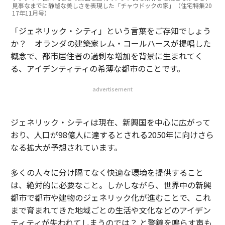
見事なまでに静謐な美しさを表現した「チャウドックの家」（住宅特集20
17年11月号）
「ジェネリック・シティ」という言葉をご存知でしょう
か？ オランダの建築家レム・コールハースが提唱した
概念で、都市居住者の過剰な増加を背景に生まれてく
る、アイデンティティの希薄な都市のことです。
advertisement
ジェネリック・シティは現在、新興国を中心に広がって
おり、人口が98億人に達するとされる2050年に向けさら
なる拡大が予想されています。
多くの人々に分け隔てなく快適な環境を提供すること
は、絶対的に必要なこと。しかしながら、世界中の新興
都市で都市や建物のジェネリック化が進むことで、これ
まで育まれてきた地域ごとの生活や文化などのアイデン
ティティが失われてしまうのでは？ と警鐘を鳴らす声も