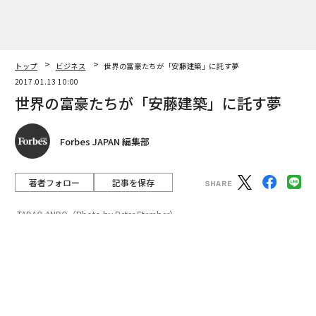
Forbes JAPAN 編集部
著者フォロー
記事を保存
TADAO ANDO（Photo by Peter Stember）
「仕事の依頼は大抵、突然事務所にかかってくる電話か
ら」。
advertisement
世界の富豪たちは、「邸宅」という彼らの理想を体現す
る最後のプライベートの夢を、安藤忠雄にどう託し、彼
はいかに応えているのだろうか。
私の建築家としての経歴は、個人宅の設計から始まって
います。1970年代から40数年、海外や日本で個人宅をた