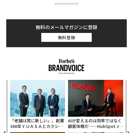
advertisement
無料のメールマガジンに登録
無料登録
ア
の
た
“
シ
グ
「老舗は常に新しい」。創業
AIが変えるのは効率ではなく
360年ＹＵＡＳＡとカクシン
顧客体験だ──HubSpot Ja
CEO田尻望が語る、AIを超え
panが語る「Grow Better」