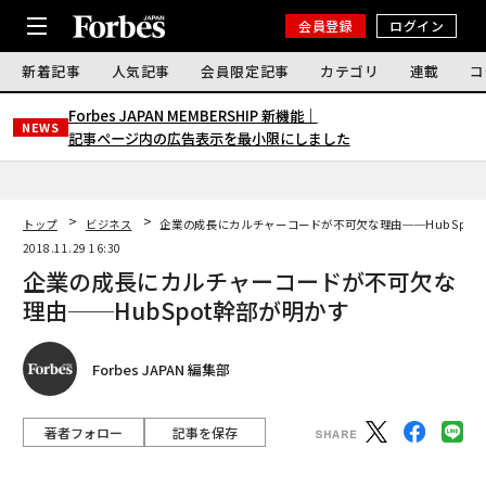
会員登録
ログイン
新着記事
人気記事
会員限定記事
カテゴリ
連載
コ
Forbes JAPAN MEMBERSHIP 新機能｜
NEWS
記事ページ内の広告表示を最小限にしました
トップ
ビジネス
企業の成長にカルチャーコードが不可欠な理由──HubSpot
2018.11.29 16:30
企業の成長にカルチャーコードが不可欠な
理由──HubSpot幹部が明かす
Forbes JAPAN 編集部
著者フォロー
記事を保存