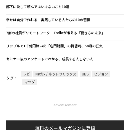
部下に決して頼んではいけないこと10選
幸せは自分で作れる 実践している人たちの10の習慣
7割の社員がリモートワーク Trelloが考える「働き方の未来」
リップルで1千億円稼いだ「名門財閥」の御曹司、54歳の狂気
セミナー後のアンケートでわかる、成長する人しない人
レビ
Netflix / ネットフリックス
UBS
ピジョン
タグ：
マツダ
advertisement
無料のメールマガジンに登録