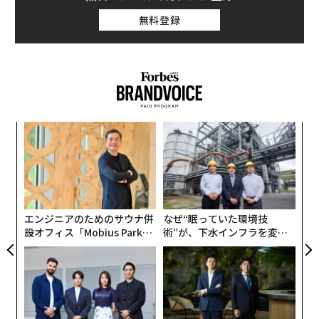
無料登録
創業
革
シン
ク
超え
た「
ア
の
た
エンジニアのためのサウナ併
なぜ“眠っていた環境技
設オフィス「Mobius Park」
術”が、下水インフラを変え
がオープン──タマディック
たのか──産総研×月島JFE
が健康経営を徹底する理由
アクアソリューションの10年