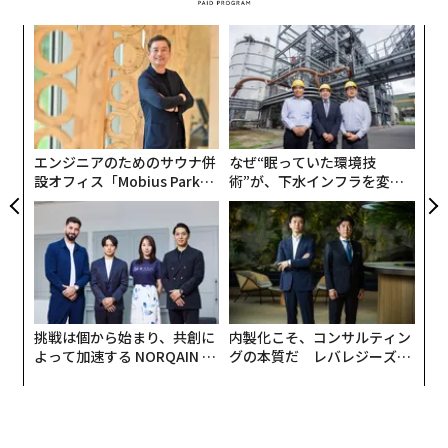
創業
革
シン
ク
超え
た「
ア
の
た
エンジニアのためのサウナ併
なぜ“眠っていた環境技
設オフィス「Mobius Park」
術”が、下水インフラを変え
がオープン──タマディック
たのか──産総研×月島JFE
が健康経営を徹底する理由
アクアソリューションの10年
挑戦は個から始まり、共創に
内製化こそ、コンサルティン
よって加速する NORQAIN JA
グの本質だ レバレジーズが
PAN 特別座談会
実践する、次世代ファームの
全貌