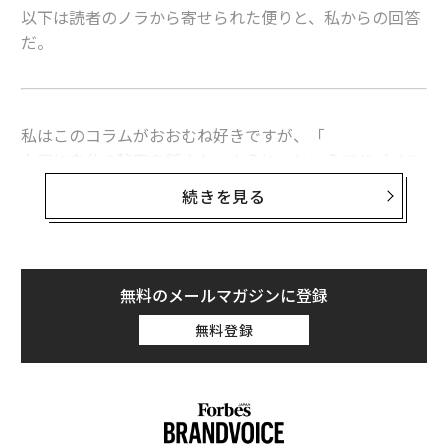
以下は読者のノラから寄せられた便りと、私からの回答
だ。
私はこのコラムがおおむね好きですが、「
上司に自分の秘密を話さないように
」というアドバイス
だけは例外です。
続きを見る
私はリーダーとして、部下が業務外で抱えている問題の
手助けをするため、部下の状況を把握しておく必要があ
ります。
無料のメールマガジンに登録
無料登録