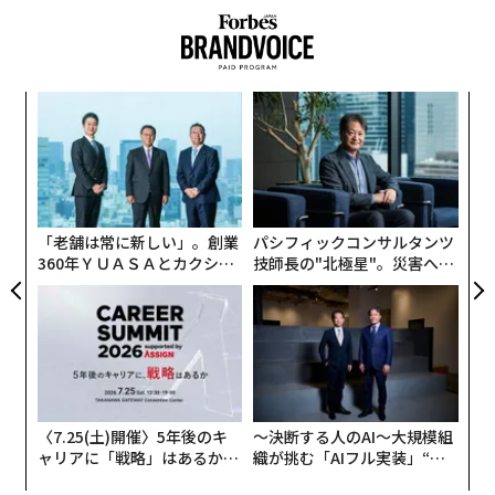
なく
目
Ja
の
er」
ン
な
術
た
ア
「老舗は常に新しい」。創業
パシフィックコンサルタンツ
360年ＹＵＡＳＡとカクシン
技師長の"北極星"。災害への
CEO田尻望が語る、AIを超え
無力感を乗り越え見つけた、
る人の価値
防災一筋20年の答え
〈7.25(土)開催〉5年後のキ
〜決断する人のAI〜大規模組
ャリアに「戦略」はあるか。
織が挑む「AIフル実装」“使
トップエグゼクティブのキャ
う”企業から“動く”企業へ【N