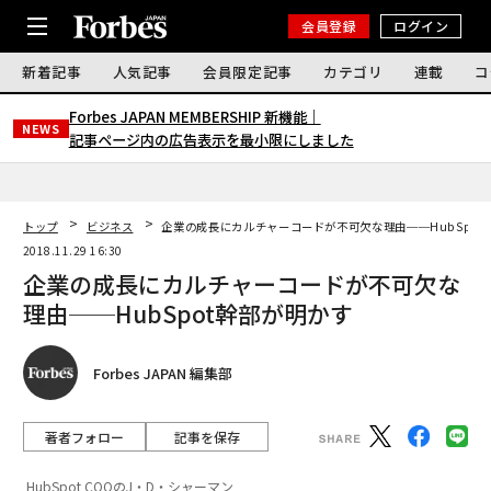
会員登録
ログイン
新着記事
人気記事
会員限定記事
カテゴリ
連載
コ
Forbes JAPAN MEMBERSHIP 新機能｜
NEWS
記事ページ内の広告表示を最小限にしました
トップ
ビジネス
企業の成長にカルチャーコードが不可欠な理由──HubSpot
2018.11.29 16:30
企業の成長にカルチャーコードが不可欠な
理由──HubSpot幹部が明かす
Forbes JAPAN 編集部
著者フォロー
記事を保存
HubSpot COOのJ・D・シャーマン