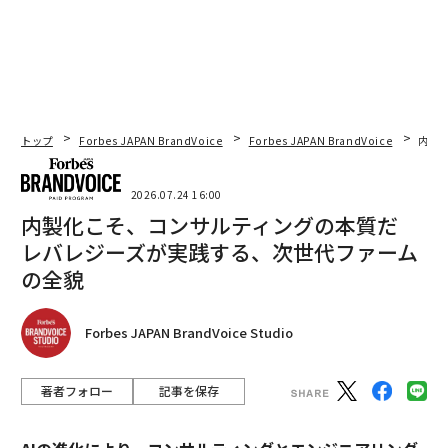
リアに触れる1日│CAREER S
TTドコモビジネス×PwC】
UMMIT 2026
トップ
Forbes JAPAN BrandVoice
Forbes JAPAN BrandVoice
内製
2026.07.24 16:00
内製化こそ、コンサルティングの本質だ
レバレジーズが実践する、次世代ファーム
の全貌
Forbes JAPAN BrandVoice Studio
著者フォロー
記事を保存