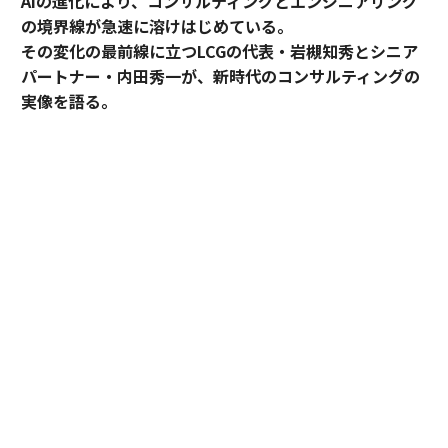
AIの進化により、コンサルティングとエンジニアリング
の境界線が急速に溶けはじめている。
その変化の最前線に立つLCGの代表・岩槻知秀とシニア
パートナー・内田秀一が、新時代のコンサルティングの
実像を語る。
コンサルティングとエンジニアリング。明確に分断され
てきたふたつの領域が、AIの進化によって急速に境界を
失いつつある。要件定義と設計さえ固まれば、AIがコー
ドを書き、テストまで完了する。提案と実装が、以前よ
り容易にできる時代だ。その変化の最前線に立つのが、
レバレジーズ・コンサルティング・グループ（LCG）
だ。代表・岩槻知秀とシニアパートナー・内田秀一が語
る、コンサルティングの新しいかたちとは。
LCGの現場で、すでに起きている変化
岩槻知秀（写真左。以下、岩槻）
： 近年は生成AIの台頭
で、コンサルティングとエンジニアリングの境界線が劇