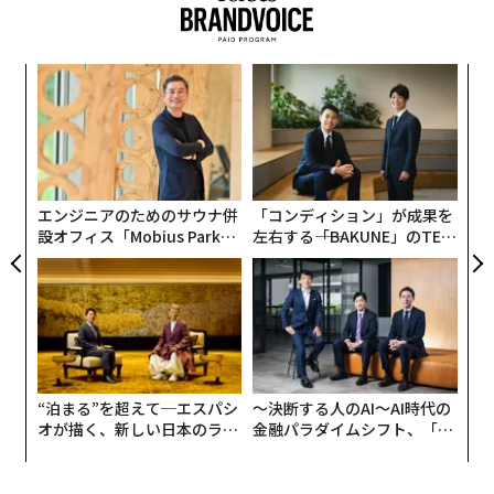
なく
挑
Ja
よっ
er」
PA
パ
技
無
防
エンジニアのためのサウナ併
「コンディション」が成果を
設オフィス「Mobius Park」
左右する――「BAKUNE」のTEN
がオープン──タマディック
TIALが支える「挑戦者の明
が健康経営を徹底する理由
日」
“泊まる”を超えて─エスパシ
〜決断する人のAI〜AI時代の
オが描く、新しい日本のラグ
金融パラダイムシフト、「超
ジュアリー（中編）
個別化」の核心 【MUFG×ウ
ェルスナビ×PwC】