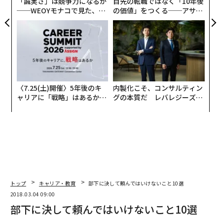
「誠実さ」は競争力になるか
目先の転職ではなく「10年後
──WEOYモナコで見た、く
の価値」をつくる──アサイ
ら寿司の経営哲学
ンの長期伴走型支援とは
〈7.25(土)開催〉5年後のキ
内製化こそ、コンサルティン
ャリアに「戦略」はあるか。
グの本質だ レバレジーズが
トップエグゼクティブのキャ
実践する、次世代ファームの
リアに触れる1日│CAREER S
全貌
UMMIT 2026
トップ
キャリア・教育
部下に決して頼んではいけないこと10選
2018.03.04 09:00
部下に決して頼んではいけないこと10選