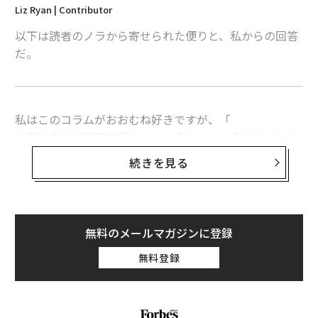
Liz Ryan | Contributor
以下は読者のノラから寄せられた便りと、私からの回答
だ。
私はこのコラムがおおむね好きですが、「
上司に自分の秘密を話さないように
」というアドバイス
だけは例外です。
続きを見る
私はリーダーとして、部下が業務外で抱えている問題の
手助けをするため、部下の状況を把握しておく必要があ
ります。
無料のメールマガジンに登録
無料登録