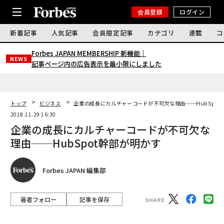
会員登録
ログイン
新着記事
人気記事
会員限定記事
カテゴリ
連載
コ
Forbes JAPAN MEMBERSHIP 新機能｜
NEWS
記事ページ内の広告表示を最小限にしました
トップ
ビジネス
企業の成長にカルチャーコードが不可欠な理由──HubSpot
2018.11.29 16:30
企業の成長にカルチャーコードが不可欠な
理由──HubSpot幹部が明かす
Forbes JAPAN 編集部
著者フォロー
記事を保存