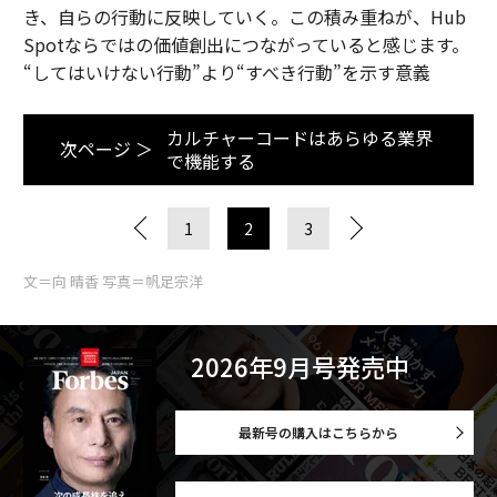
き、自らの行動に反映していく。この積み重ねが、Hub
Spotならではの価値創出につながっていると感じます。
“してはいけない行動”より“すべき行動”を示す意義
カルチャーコードはあらゆる業界
次ページ ＞
で機能する
1
2
3
文＝向 晴香 写真＝帆足宗洋
2026年9月号発売中
最新号の購入はこちらから