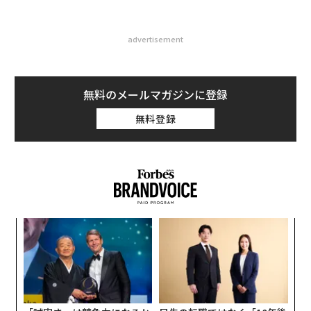
advertisement
無料のメールマガジンに登録
無料登録
創に
パ
 JA
技
無
〜
防
金
個
ェ