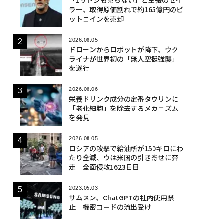
ラー、取得原価割れで約165億円のビ
ットコインを売却
2026.08.05
ドローンからロボットが降下、ウク
ライナが世界初の「無人空挺強襲」
を遂行
2026.08.06
栄養ドリンク成分の定番タウリンに
「老化細胞」を除去するメカニズム
を発見
2026.08.05
ロシアの攻撃で給油所が150キロにわ
たり全滅、ウは米国の引き寄せに奔
走 全面侵攻1623日目
2023.05.03
サムスン、ChatGPTの社内使用禁
止 機密コードの流出受け