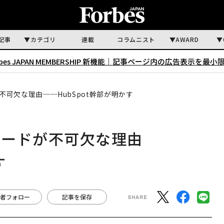
記事
カテゴリ
連載
コラムニスト
AWARD
rbes JAPAN MEMBERSHIP 新機能｜
記事ページ内の広告表示を最小
可欠な理由──HubSpot幹部が明かす
コードが不可欠な理由
す
者フォロー
記事を保存