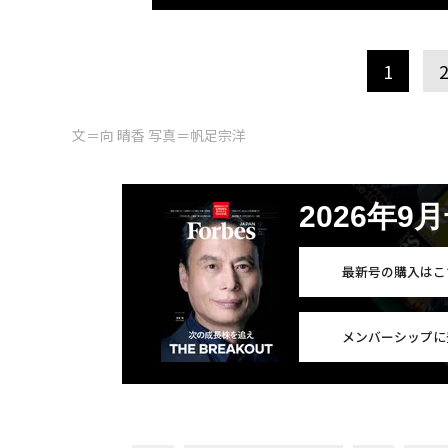
1
文＝向 晴香 写真＝帆足宗洋
2026年9
最新号の購入はこ
メンバーシップに