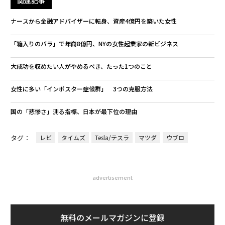
関連記事
ナースから金融アドバイザーに転身、資産4億円を築いた女性
「箱入りのバラ」で年商8億円、NYの女性起業家の新ビジネス
大成功を収めたい人がやめるべき、たった1つのこと
女性に多い「インポスター症候群」 3つの克服方法
国の「悲惨さ」測る指標、日本が最下位の理由
タグ：
レビ
タイムズ
Tesla/テスラ
マツダ
ウブロ
advertisement
無料のメールマガジンに登録