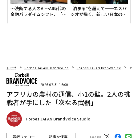
〜決断する人のAI〜AI時代の
“泊まる”を超えて──エスパ
金融パラダイムシフト、「超
シオが描く、新しい日本のラ
個別化」の核心 【MUFG×ウ
グジュアリー（前編）
ェルスナビ×PwC】
トップ
Forbes JAPAN BrandVoice
Forbes JAPAN BrandVoice
アフ
2026.07.31 16:00
アフリカの農村の通信、小1の壁。2人の挑
戦者が手にした「次なる武器」
Forbes JAPAN BrandVoice Studio
著者フォロー
記事を保存