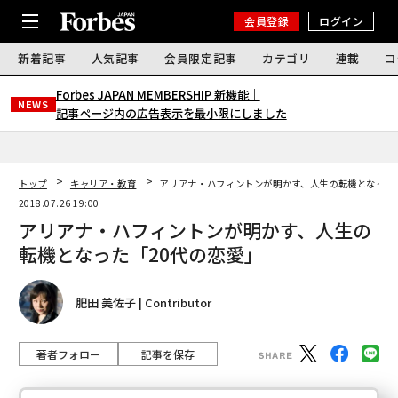
会員登録
ログイン
新着記事
人気記事
会員限定記事
カテゴリ
連載
コ
Forbes JAPAN MEMBERSHIP 新機能｜
NEWS
記事ページ内の広告表示を最小限にしました
トップ
キャリア・教育
アリアナ・ハフィントンが明かす、人生の転機となった
2018.07.26 19:00
アリアナ・ハフィントンが明かす、人生の
転機となった「20代の恋愛」
肥田 美佐子 | Contributor
著者フォロー
記事を保存