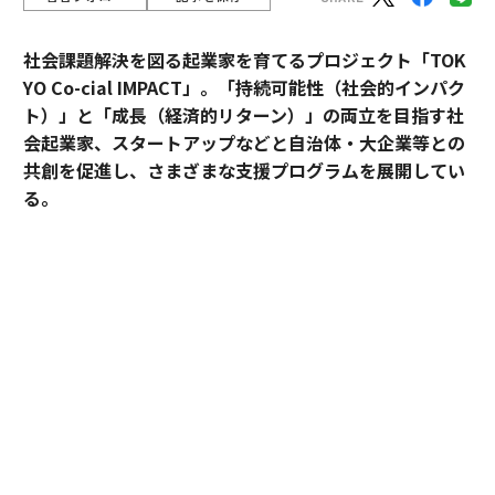
社会課題解決を図る起業家を育てるプロジェクト「TOK
YO Co-cial IMPACT」。
「持続可能性（社会的インパク
ト）」と「成長（経済的リターン）」の両立を目指す社
会起業家、スタートアップなどと自治体・大企業等との
共創を促進し、さまざまな支援プログラムを展開してい
る。
2026年5月のデモデイでは、アクセラレーションプログ
ラムに参加したスタートアップ5社がピッチ大会形式で
成果を披露した。
最優秀賞に輝いたのは、アフリカ農村部の情報・金融格
差に挑むDots forの大場カルロス。優秀賞には、子供の
送迎と放課後の居場所を結ぶhabの豊田洋平が選ばれ
た。2人の起業家は、プログラムを通じて何を手にした
のか。