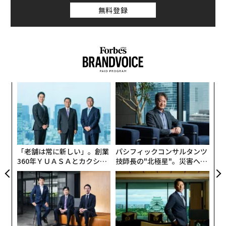
無料登録
キ
「
か。
左右
キャ
T
目
R S
日
の
ン
「老舗は常に新しい」。創業
パシフィックコンサルタンツ
360年ＹＵＡＳＡとカクシン
技師長の"北極星"。災害への
CEO田尻望が語る、AIを超え
無力感を乗り越え見つけた、
る人の価値
防災一筋20年の答え