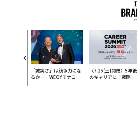
メンバーシップに
IPO/新規公開株式
李嘉誠
馬雲/ジャック・マー
タグ：
プライスウォーターハウスクーパース
香港証券取
FOLLOW US