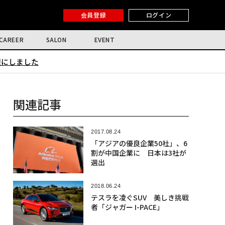
会員登録
ログイン
CAREER
SALON
EVENT
限にしました
関連記事
2017.08.24
「アジアの優良企業50社」、6
割が中国企業に 日本は3社が
選出
2018.06.24
テスラを凌ぐSUV 美しき挑戦
者「ジャガー I-PACE」