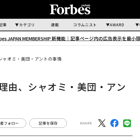
記事
カテゴリ
連載
コラムニスト
AWARD
rbes JAPAN MEMBERSHIP 新機能｜
記事ページ内の広告表示を最小
、シャオミ・美団・アントの事情
ぐ理由、シャオミ・美団・アン
者フォロー
記事を保存