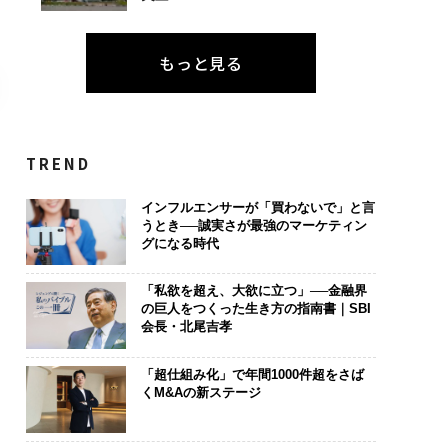
もっと見る
TREND
インフルエンサーが「買わないで」と言
うとき──誠実さが最強のマーケティン
グになる時代
「私欲を超え、大欲に立つ」──金融界
の巨人をつくった生き方の指南書｜SBI
会長・北尾吉孝
「超仕組み化」で年間1000件超をさば
くM&Aの新ステージ