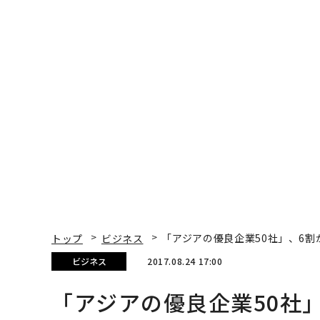
無料のメールマガジンに登録
「誠実さ」は競争力にな
〈7.25(土)開催〉5年後
るか──WEOYモナコで
のキャリアに「戦略」
見た、くら寿司の経営哲
あるか。トップエグゼ
学
ティブのキャリアに触