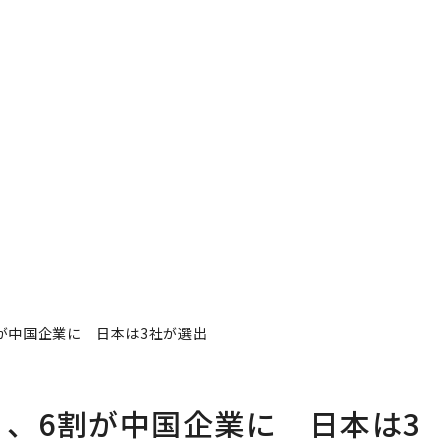
無料登録
なぜ
術”
変え
月島
ショ
パシフィックコンサルタ
〜決断する人のAI〜AI時
は
ンツ技師長の"北極星"。
代の金融パラダイムシフ
ク
災害への無力感を乗り越
ト、「超個別化」の核心
れ
え見つけた、防災一筋20
【MUFG×ウェルスナビ