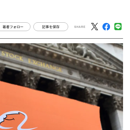
I
年の答え
×PwC】
が中国企業に 日本は3社が選出
」、6割が中国企業に 日本は3
著者フォロー
記事を保存