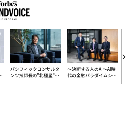
登録する
雷軍/レイ・ジュン
Tencent/テンセント
引所
Apple/アップル
スマート
SUUNTO/スント
Forbes JAPANの最新のニュースをお届けします