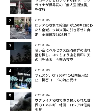
ライナが世界初の「無人空挺強襲」
を遂行
2026.08.05
ロシアの攻撃で給油所が150キロにわ
たり全滅、ウは米国の引き寄せに奔
走 全面侵攻1623日目
2026.08.04
暗い空にペルセウス座流星群の流れ
星を探し、はくちょう座を目印に天
の川を辿る 今週の夜空
2023.05.03
サムスン、ChatGPTの社内使用禁
止 機密コードの流出受け
2026.08.04
ウクライナ侵攻で塗り替えられた世
界のエネルギー地図 ロシアは信用
失墜