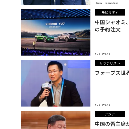
Drew Bernstein
モビリティ
中国シャオミ、
の予約注文
Yue Wang
リッチリスト
フォーブス世界
Yue Wang
アジア
中国の習主席が