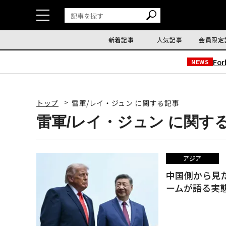
新着記事
人気記事
会員限定
Fo
NEWS
トップ
雷軍/レイ・ジュン に関する記事
雷軍/レイ・ジュン に関す
アジア
中国側から見
ームが語る実