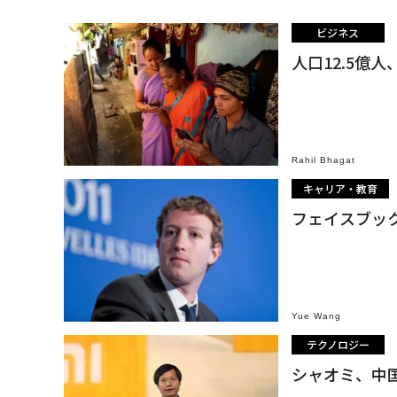
ビジネス
人口12.5
Rahil Bhagat
キャリア・教育
フェイスブッ
Yue Wang
テクノロジー
シャオミ、中