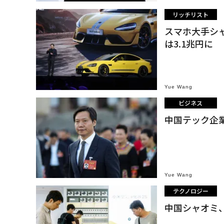
リッチリスト
スマホ大手シ
は3.1兆円に
Yue Wang
ビジネス
中国テック企
Yue Wang
テクノロジー
中国シャオミ、