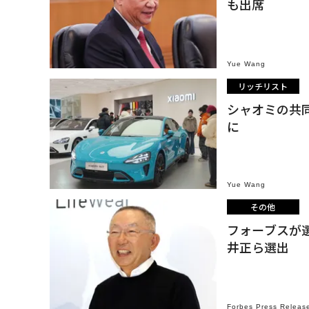
も出席
Yue Wang
リッチリスト
シャオミの共
に
Yue Wang
その他
フォーブスが選
井正ら選出
Forbes Press Releas