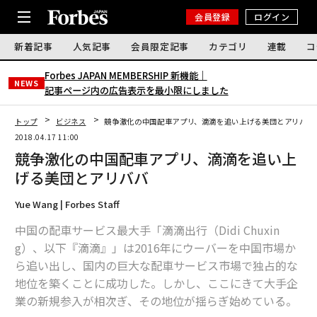
会員登録
ログイン
新着記事
人気記事
会員限定記事
カテゴリ
連載
コ
Forbes JAPAN MEMBERSHIP 新機能｜
NEWS
記事ページ内の広告表示を最小限にしました
トップ
ビジネス
競争激化の中国配車アプリ、滴滴を追い上げる美団とアリババ
2018.04.17 11:00
競争激化の中国配車アプリ、滴滴を追い上
げる美団とアリババ
Yue Wang | Forbes Staff
中国の配車サービス最大手「滴滴出行（Didi Chuxin
g）、以下『滴滴』」は2016年にウーバーを中国市場か
ら追い出し、国内の巨大な配車サービス市場で独占的な
地位を築くことに成功した。しかし、ここにきて大手企
業の新規参入が相次ぎ、その地位が揺らぎ始めている。