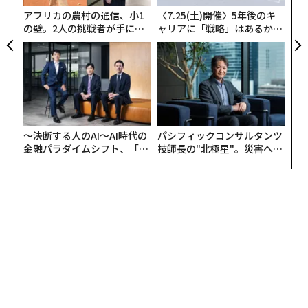
わ
アフリカの農村の通信、小1
〈7.25(土)開催〉5年後のキ
の壁。2人の挑戦者が手にし
ャリアに「戦略」はあるか。
た「次なる武器」
トップエグゼクティブのキャ
リアに触れる1日│CAREER S
UMMIT 2026
〜決断する人のAI〜AI時代の
パシフィックコンサルタンツ
金融パラダイムシフト、「超
技師長の"北極星"。災害への
個別化」の核心 【MUFG×ウ
無力感を乗り越え見つけた、
ェルスナビ×PwC】
防災一筋20年の答え