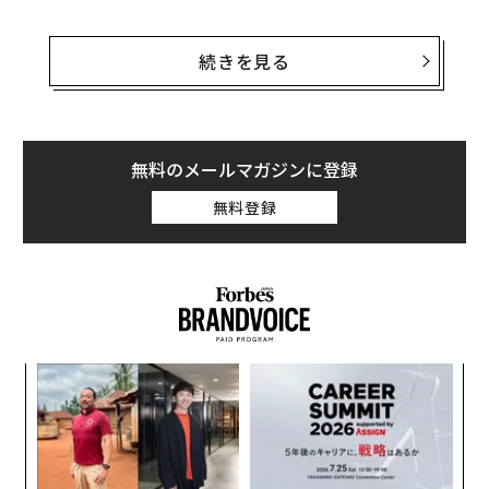
この数週間でアリババ傘下の地図情報会社「AutoNavi」
をはじめ、インターネットサービス大手「Meituan Dian
続きを見る
ping（美団-大衆点評）、以下『美団』」などが独自の
配車プラットフォームを立ち上げた。これらの企業が今
後、滴滴の牙城を崩す可能性は大いにあるとアナリスト
らは分析している。
無料のメールマガジンに登録
無料登録
AutoNaviの提供するデジタル地図サービス「Gaode」の
アクティブユーザー数は4千万人に上り、同社はこれらの
ユーザーの中からドライバーをリクルートしている。Au
toNaviの特徴は、ドライバーから手数料を徴収しないこ
とだ。また、美団は評価額が300億ドル（3.2兆円）に達
し、豊富な資金力が強みだ。同社はホテル予約やフード
目
デリバリーなど幅広いサービスを展開しており、新たに
の
立ち上げた配車サービス事業には少なくとも10億ドルを
ン
【
投資すると宣言している。
に
が