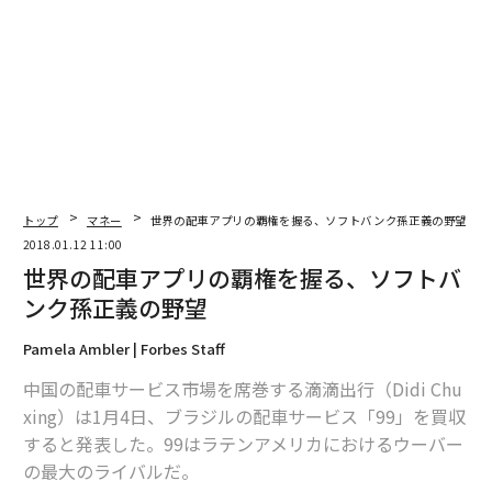
編集＝上田裕資
トップ
マネー
世界の配車アプリの覇権を握る、ソフトバンク孫正義の野望
2018.01.12 11:00
2026年9月号発売中
世界の配車アプリの覇権を握る、ソフトバ
ンク孫正義の野望
最新号の購入はこちらから
Pamela Ambler | Forbes Staff
中国の配車サービス市場を席巻する滴滴出行（Didi Chu
メンバーシップに登録する
xing）は1月4日、ブラジルの配車サービス「99」を買収
すると発表した。99はラテンアメリカにおけるウーバー
の最大のライバルだ。