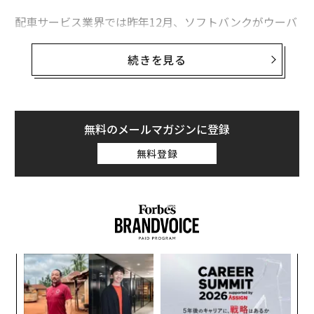
配車サービス業界では昨年12月、ソフトバンクがウーバ
関連記事
ーの株式の14％を取得すると発表していた。関係筋の情
世界の配車アプリの覇権を握る、ソフトバンク孫正義の野望
報では創業8年のウーバーの損失額は50億ドルにも達す
続きを見る
るという。2015年当時の損失額は25億ドルとされていた
富を築く人たちに特徴的な5つの思考
が、そこから2倍に膨らんでいることになる。
アリババ、食品デリバリー「Ele.me」を1兆円で買収
ソフトバンクCEOの孫正義はウーバーに救いの手を差し
無料のメールマガジンに登録
のべたようにも見えるが、孫は今回の出資にあたり、ウ
1億円超えか 衝撃的なトヨタの究極ハイブリッドカー
無料登録
ーバーの評価額を2016年当時の700億ドルから480億ド
「アジアが期待する若手」に羽生結弦ら日本スポーツ界4名選出
ルまで引き下げる、したたかな交渉に成功した。ウーバ
ー側としては30％相当のディスカウントに応じてでも、
リクルート
滴滴出行
吉利汽車/Geely Automobile
資金を手に入れ、世界各地で高まる競合との戦いに備え
タグ：
たい事情もあった。
デル／Dell
グルーポン
Yelp/イェルプ
目
の
advertisement
ン
【
に