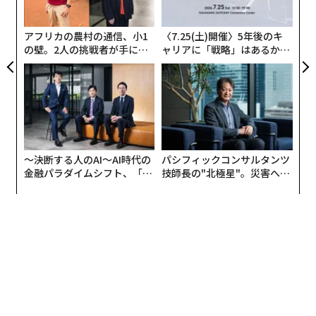
が
わ
アフリカの農村の通信、小1
〈7.25(土)開催〉5年後のキ
の壁。2人の挑戦者が手にし
ャリアに「戦略」はあるか。
た「次なる武器」
トップエグゼクティブのキャ
リアに触れる1日│CAREER S
UMMIT 2026
〜決断する人のAI〜AI時代の
パシフィックコンサルタンツ
金融パラダイムシフト、「超
技師長の"北極星"。災害への
個別化」の核心 【MUFG×ウ
無力感を乗り越え見つけた、
ェルスナビ×PwC】
防災一筋20年の答え