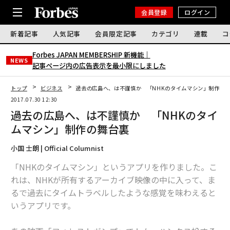
会員登録
ログイン
新着記事
人気記事
会員限定記事
カテゴリ
連載
コ
Forbes JAPAN MEMBERSHIP 新機能｜
NEWS
記事ページ内の広告表示を最小限にしました
トップ
ビジネス
過去の広島へ、は不謹慎か 「NHKのタイムマシン」制作の
2017.07.30 12:30
過去の広島へ、は不謹慎か 「NHKのタイ
ムマシン」制作の舞台裏
小国 士朗 | Official Columnist
「NHKのタイムマシン」というアプリを作りました。こ
れは、NHKが所有するアーカイブ映像の中に入って、ま
るで過去にタイムトラベルしたような感覚を味わえると
いうアプリです。