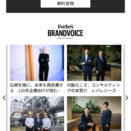
無料登録
マツダ
これまでさんざん取材をしてきた自分が、まさか取材を
される側になろうとは思いもよらず、おたおたするばか
りの毎日。メディアに身を置きながら情けない話なので
advertisement
すが、こういう体験はなにぶん初めてのことで、なかな
かきちんとした対応もできないままの状態が続いていま
〜
す。
金
個
【
そこで今日は、この場を借りて「注文をまちがえる料理
ェ
に
店」について、きちんとお話をしてみようと思います。
が
わ
伝統を礎に、未来を再定義す
内製化こそ、コンサルティン
そもそも「注文をまちがえる料理店」ってなんだよ、と
る 125年企業BATが挑むス
グの本質だ レバレジーズが
いうところからお話したいのですが、これは一言でいう
モークレスな未来
実践する、次世代ファームの
と「注文を取るスタッフが、みんな“認知症”のレストラ
全貌
ン」です。認知症の人が注文を取りにくるから、ひょっ
としたら注文を間違えちゃうかもしれない。だから、あ
なたが頼んだ料理が来るかどうかはわかりません。で
も、そんな間違いを受け入れて、間違えることをむしろ