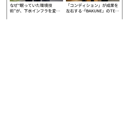
なぜ“眠っていた環境技
「コンディション」が成果を
楽しんじゃおうよ、というのがこの料理店のコンセプト
術”が、下水インフラを変え
左右する――「BAKUNE」のTEN
です。
たのか──産総研×月島JFE
TIALが支える「挑戦者の明
アクアソリューションの10年
日」
なんでまたテレビ局のディレクターである僕が、そんな
ヘンテコな料理店を作ろうと思ったのか。それは今から
5年前に、ある「間違い」を体験したのがきっかけでし
た。
当時「プロフェッショナル仕事の流儀」という番組のデ
ィレクターだった僕は、認知症介護のプロフェッショナ
ル、和田行男さんのグループホームを取材していまし
た。和田さんは「認知症になっても、最期まで自分らし
く生きていく姿を支える」ことを信条にした介護を30年
にわたって行ってきた、この世界のパイオニア。和田さ
んのグループホームで生活する認知症の方々は、買い物
も料理も掃除も洗濯も、自分ができることはすべてやり
ます。