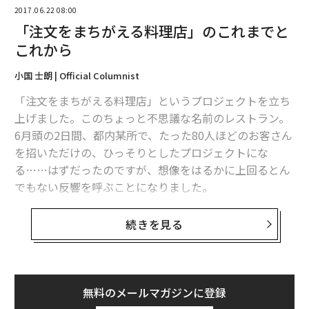
メンバーシップに登録する
2017.06.22 08:00
「注文をまちがえる料理店」のこれまでと
これから
小国 士朗 | Official Columnist
関連記事
「注文をまちがえる料理店」というプロジェクトを立ち
「注文をまちがえる料理店」のこれまでとこれから
上げました。このちょっと不思議な名前のレストラン。
6月頭の2日間、都内某所で、たった80人ほどのお客さん
精神的に強い人が「絶対にしない」10のこと
を招いただけの、ひっそりとしたプロジェクトにな
る……はずだったのですが、想像をはるかに上回るとん
150万DLの大ヒットアプリ、NHK「プロフェッショナル 私の流儀」はなぜ
でもない反響を呼ぶことになりました。
ウケた？
キーワードは丸出し感、渡辺直美に学ぶ「次世代女子力」
ヤフー！の急上昇ワード（ツイッターのリアルタイム検
続きを見る
索）で1位を獲得すると、テレビ各局、週刊誌、新聞か
働く人が「世界を悪くしているかも」と感じている業種10
らの取材依頼が相次ぎ、さらにはアメリカ、中国、シン
ガポール、イギリス、スペイン、ポーランドなど海外メ
アプリ
トム・ハンクス
ジョン・レノン
レビ
ディアからもこのプロジェクトを自国で紹介したいとの
無料のメールマガジンに登録
タグ：
デル／Dell
タイムズ
ウーム
タゾ
スマート
連絡が殺到しました。