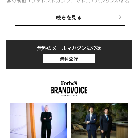
あの映画「フォレストガンプ」でトム・ハンクス扮する
フォレストが、ケネディ大統領と面会したり、ピンポン
外交をやったり、ジョン・レノンと共演したり、「あ
続きを見る
ぁ、こんな昔のアメリカの歴史まったく知らないのに、
なんでだろう、今ものすごくワクワクしてるっ！！」と
興奮してから20年数年あまり。とうとう作ることができ
たよ、16歳だったあの頃の僕…（涙）
無料のメールマガジンに登録
無料登録
いや、すいません。涙はぜんぜん流していないんですけ
ど、けっこうワクワクできるアプリが作れたと思ってい
ます。
というのも、やっぱり「昔の映像に入ってみたい」って
古今東西を問わず、多くの人が一度くらいは夢見たこと
〜
があるんじゃないかと思うんです。で、NHKにはその手
金
の「入りたくなる」映像がむちゃくちゃあるわけです。
個
【
あの事件の決定的瞬間とか、あのスポーツの感動の現場
ェ
に
とか、今はもう亡くなってしまったあの有名人の生前の
が