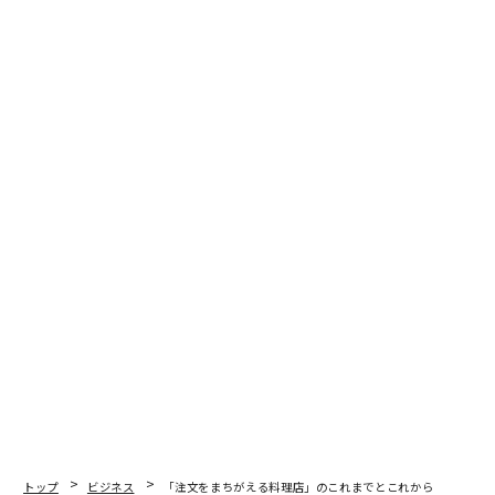
しながらSNSに動画を投稿したんじゃないか…単なる都
合のいい妄想ですけど、こうしたワクワク感はとっても
大事だと思うんです。
このアプリが「気になるきっか
次ページ ＞
け」になれば
1
2
3
文＝小国士郎
2026年9月号発売中
最新号の購入はこちらから
トップ
ビジネス
「注文をまちがえる料理店」のこれまでとこれから