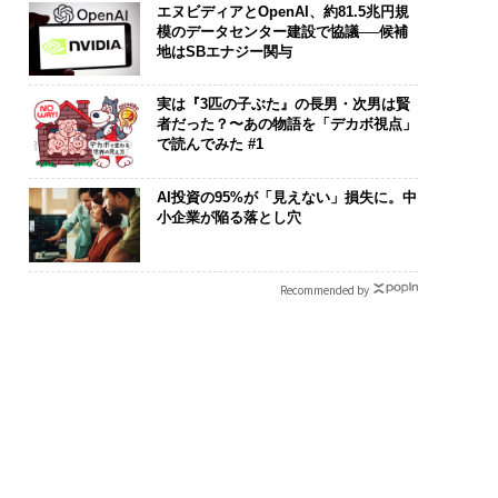
エヌビディアとOpenAI、約81.5兆円規
模のデータセンター建設で協議──候補
地はSBエナジー関与
実は『3匹の子ぶた』の長男・次男は賢
者だった？〜あの物語を「デカボ視点」
で読んでみた #1
AI投資の95%が「見えない」損失に。中
小企業が陥る落とし穴
Recommended by