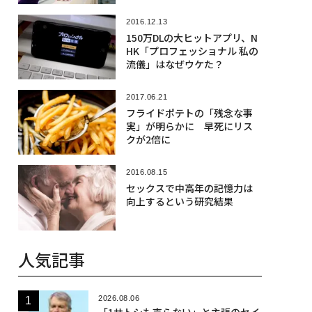
2016.12.13
150万DLの大ヒットアプリ、N
HK「プロフェッショナル 私の
流儀」はなぜウケた？
2017.06.21
フライドポテトの「残念な事
実」が明らかに 早死にリス
クが2倍に
2016.08.15
セックスで中高年の記憶力は
向上するという研究結果
人気記事
2026.08.06
「1サトシも売らない」と主張のセイ