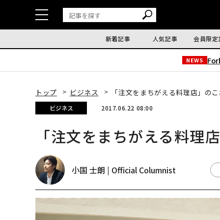
新着記事
人気記事
会員限定
Fo
NEWS
トップ
ビジネス
「注文をまちがえる料理店」のこ
ビジネス
2017.06.22 08:00
「注文をまちがえる料理
小国 士朗 | Official Columnist