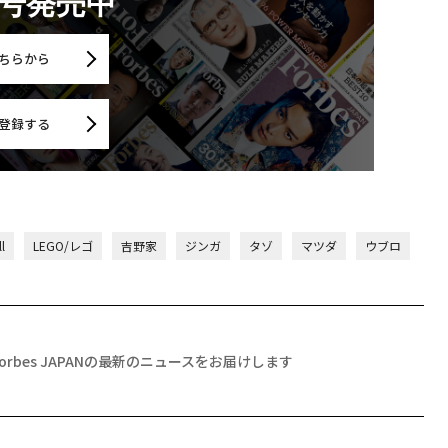
月号発売中
ちらから
登録する
l
LEGO/レゴ
吉野家
ジンガ
タゾ
マツダ
ウブロ
Forbes JAPANの最新のニュースをお届けします