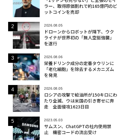
ラー、取得原価割れで約165億円のビ
ットコインを売却
2026.08.05
ドローンからロボットが降下、ウク
ライナが世界初の「無人空挺強襲」
を遂行
2026.08.06
栄養ドリンク成分の定番タウリンに
「老化細胞」を除去するメカニズム
を発見
2026.08.05
ロシアの攻撃で給油所が150キロにわ
たり全滅、ウは米国の引き寄せに奔
走 全面侵攻1623日目
2023.05.03
サムスン、ChatGPTの社内使用禁
止 機密コードの流出受け