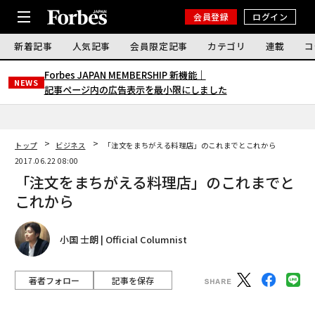
会員登録
ログイン
新着記事
人気記事
会員限定記事
カテゴリ
連載
コ
Forbes JAPAN MEMBERSHIP 新機能｜
NEWS
記事ページ内の広告表示を最小限にしました
トップ
ビジネス
「注文をまちがえる料理店」のこれまでとこれから
2017.06.22 08:00
「注文をまちがえる料理店」のこれまでと
これから
小国 士朗 | Official Columnist
著者フォロー
記事を保存