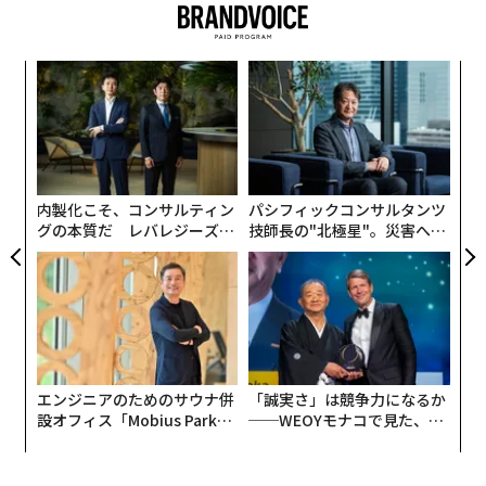
〈7
変え
ャ
FE
ト
「
0年
リア
3
UM
C
る
内製化こそ、コンサルティン
パシフィックコンサルタンツ
グの本質だ レバレジーズが
技師長の"北極星"。災害への
実践する、次世代ファームの
無力感を乗り越え見つけた、
全貌
防災一筋20年の答え
エンジニアのためのサウナ併
「誠実さ」は競争力になるか
設オフィス「Mobius Park」
──WEOYモナコで見た、く
がオープン──タマディック
ら寿司の経営哲学
が健康経営を徹底する理由