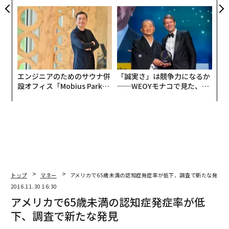
実践する、次世代ファームの
無力感を乗り越え見つけた、
全貌
防災一筋20年の答え
エンジニアのためのサウナ併
「誠実さ」は競争力になるか
設オフィス「Mobius Park」
──WEOYモナコで見た、く
がオープン──タマディック
ら寿司の経営哲学
が健康経営を徹底する理由
トップ
マネー
アメリカで65歳未満の認知症発症率が低下、調査で新たな発見
2016.11.30 16:30
アメリカで65歳未満の認知症発症率が低
下、調査で新たな発見