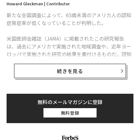
Howard Gleckman | Contributor
新たな全国調査によって、65歳未満のアメリカ人の認知
症発症率が低くなっていることが判明した。
米国医師会雑誌（JAMA）に掲載されたこの研究報告
は、過去にアメリカで実施された地域調査や、近年ヨー
ロッパで実施された研究の結果を裏付けるものだ。認知
症関連の疾患の有病率が低下した原因は、非常に複雑
だ。しかし、理由が何であれ、これは朗報というべきだ
続きを見る
ろう。
とはいえ、今回の結果が「認知症を患うアメリカ人が今
後減少していく」という意味ではないことは忘れてはな
無料のメールマガジンに登録
らない。高齢者が増えれば、さまざまな形で深刻な認知
無料登録
障害を患う人も増える。この調査が意味するのは、「高
齢期に入った人々の認知症の発症率が低下しつつある」
ということだ。