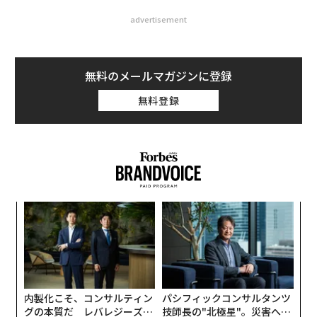
advertisement
無料のメールマガジンに登録
無料登録
〈7
変え
ャ
FE
ト
「
0年
リア
3
UM
C
る
内製化こそ、コンサルティン
パシフィックコンサルタンツ
グの本質だ レバレジーズが
技師長の"北極星"。災害への