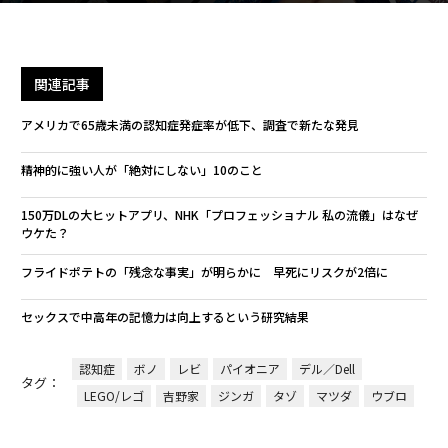
関連記事
アメリカで65歳未満の認知症発症率が低下、調査で新たな発見
精神的に強い人が「絶対にしない」10のこと
150万DLの大ヒットアプリ、NHK「プロフェッショナル 私の流儀」はなぜ
ウケた？
フライドポテトの「残念な事実」が明らかに 早死にリスクが2倍に
セックスで中高年の記憶力は向上するという研究結果
認知症
ボノ
レビ
パイオニア
デル／Dell
タグ：
LEGO/レゴ
吉野家
ジンガ
タゾ
マツダ
ウブロ