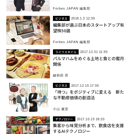
Forbes JAPAN 編集部
ビジネス
2018.1.3 12:30
編集部が選ぶ日本のスタートアップ有
望株50選
Forbes JAPAN 編集部
ライフスタイル
2017.12.31 11:30
パルマハムをめぐる土地と食との蜜月
関係
鍵和田 昇
ビジネス
2017.12.15 17:30
「待つ」をポジティブに変える 新た
な不動産価値の創造法
小山 薫堂
テクノロジー
2017.10.15 18:20
集客から味覚分析まで、飲食店を支援
するAIテクノロジー