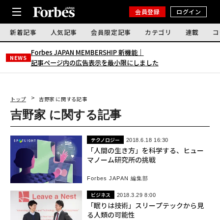
会員登録
ログイン
新着記事
人気記事
会員限定記事
カテゴリ
連載
コ
Forbes JAPAN MEMBERSHIP 新機能｜
NEWS
記事ページ内の広告表示を最小限にしました
トップ
吉野家 に関する記事
吉野家 に関する記事
テクノロジー
2018.6.18 16:30
「人間の生き方」を科学する、ヒュー
マノーム研究所の挑戦
Forbes JAPAN 編集部
ビジネス
2018.3.29 8:00
「眠りは技術」スリープテックから見
る人類の可能性