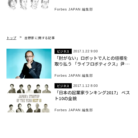
Forbes JAPAN 編集部
トップ
吉野家 に関する記事
ビジネス
2017.1.22 9:00
「肘がない」ロボットで人との垣根を
取り払う 「ライフロボティクス」尹 祐
根
Forbes JAPAN 編集部
ビジネス
2017.1.12 8:00
「日本の起業家ランキング2017」 ベス
ト10の全貌
Forbes JAPAN 編集部