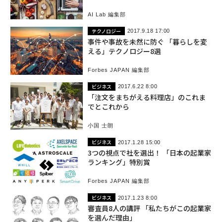
AI Lab 編集部
テクノロジー
2017.9.18 17:00
事件や事故を未然に防ぐ 「暮らしを変
える」テクノロジー8選
Forbes JAPAN 編集部
ビジネス
2017.6.22 8:00
「注文をまちがえる料理店」のこれま
でとこれから
小国 士朗
ビジネス
2017.1.28 15:00
3つの視点で社を選出！ 「日本の起業家
ランキング」特別賞
Forbes JAPAN 編集部
ビジネス
2017.1.23 8:00
審査員8人の講評 「私たちがこの起業家
を選んだ理由」