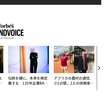
AI
なく
Spo
ow 
くり
エ
伝統を礎に、未来を再定
アフリカの農村の通信、
い
義する 125年企業BAT
小1の壁。2人の挑戦者が
が挑むスモークレスな未
手にした「次なる武器」
来