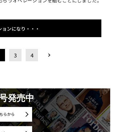
もらうオペレーションを組むことにしました。
ションになり・・・
2
3
4
月号発売中
ちらから