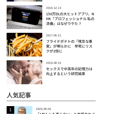
2016.12.13
150万DLの大ヒットアプリ、N
HK「プロフェッショナル 私の
流儀」はなぜウケた？
2017.06.21
フライドポテトの「残念な事
実」が明らかに 早死にリス
クが2倍に
2016.08.15
セックスで中高年の記憶力は
向上するという研究結果
人気記事
2026.08.06
「1サトシも売らない」と主張のセイ