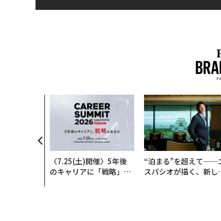
〈7.25(土)開催〉5年後
“泊まる”を超えて──
のキャリアに「戦略」は
スパシオが描く、新し
あるか。トップエグゼク
日本のラグジュアリー
ティブのキャリアに触れ
（前編）
る1日│CAREER SUMMI
T 2026