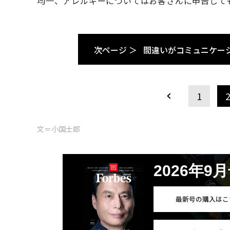
均一、アレルギーについてはお客さんに申告して
次ページ ＞
間違いがコミュニケー
1
文＝小国士郎
2026年9
最新号の購入はこ