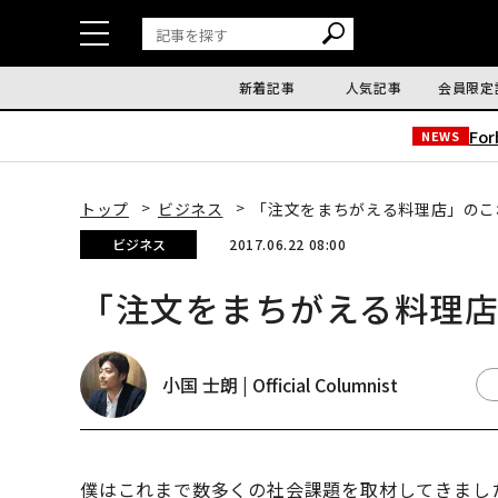
新着記事
人気記事
会員限定
Fo
NEWS
トップ
ビジネス
「注文をまちがえる料理店」のこ
ビジネス
2017.06.22 08:00
「注文をまちがえる料理
小国 士朗 | Official Columnist
僕はこれまで数多くの社会課題を取材してきまし