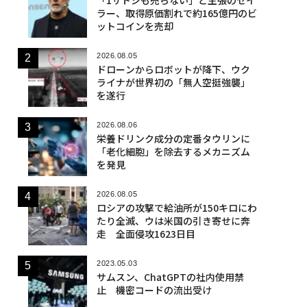
ラー、取得原価割れで約165億円のビ
ットコインを売却
2026.08.05
ドローンからロボットが降下、ウク
ライナが世界初の「無人空挺強襲」
を遂行
2026.08.06
栄養ドリンク成分の定番タウリンに
「老化細胞」を除去するメカニズム
を発見
2026.08.05
ロシアの攻撃で給油所が150キロにわ
たり全滅、ウは米国の引き寄せに奔
走 全面侵攻1623日目
2023.05.03
サムスン、ChatGPTの社内使用禁
止 機密コードの流出受け