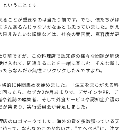
」ということです。
えることが重要なのは当たり前です。でも、僕たちがほ
くさんあるんじゃないかなぁとも思っていました。例え
の是非みたいな議論などは、社会の受容度、寛容度が高
たり前ですが、この料理店で認知症の様々な問題が解決
受け入れて、間違えることを一緒に楽しむ。そんな新し
ったらなんだか無性にワクワクしたんですよね。
、本格的に仲間集めを始めました。「注文をまちがえる料
回ったら、わずか2か月あまりで、デザインやPR、デ
者や雑誌の編集者、そして外食サービスや認知症介護の
ちが集まり、実行委員会が発足しました。
理店のロゴマークでした。海外の賞を多数獲っている天
と待って、なんなのこのかわいさ。“てへぺろ”に、注文