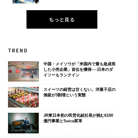
もっと見る
TREND
中国・メイソウが「米国内で最も急成長
した小売企業」首位を獲得──日本のダ
イソーもランクイン
スイーツの経営は甘くない。洋菓子店の
倒産が3割増という実態
JR東日本初の民営化組社長が挑む6100
億円事業とSuica変革