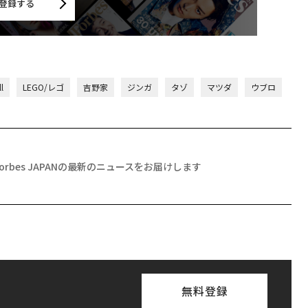
登録する
l
LEGO/レゴ
吉野家
ジンガ
タゾ
マツダ
ウブロ
Forbes JAPANの最新のニュースをお届けします
無料登録