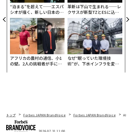
T
“泊まる”を超えて──エスパ
革新は下山で生まれる──レ
シオが描く、新しい日本のラ
クサスが新型TZとESに込め
グジュアリー（前編）
た「DISCOVER」の哲学
アフリカの農村の通信、小1
なぜ“眠っていた環境技
の壁。2人の挑戦者が手にし
術”が、下水インフラを変え
た「次なる武器」
たのか──産総研×月島JFE
アクアソリューションの10年
トップ
Forbes JAPAN BrandVoice
Forbes JAPAN BrandVoice
AIが
翻訳・編集＝江戸伸禎
2026.07.31 11:00