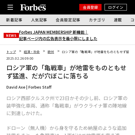
会員登録
ログイン
新着記事
人気記事
会員限定記事
カテゴリ
連載
コ
Forbes JAPAN MEMBERSHIP 新機能｜
NEWS
記事ページ内の広告表示を最小限にしました
トップ
経済・社会
欧州
ロシア軍の「亀戦車」が地雷をものともせず猛進
2025.02.26 09:00
ロシア軍の「亀戦車」が地雷をものともせ
ず猛進、だが穴ぼこに落ちる
David Axe | Forbes Staff
ロシア西部クルスク州で23日かその少し前、ロシア軍の
装甲強化車両、通称「亀戦車」がウクライナ軍の陣地線
に到達しかけた。
ドローン（無人機）から身を守るため納屋のような追加