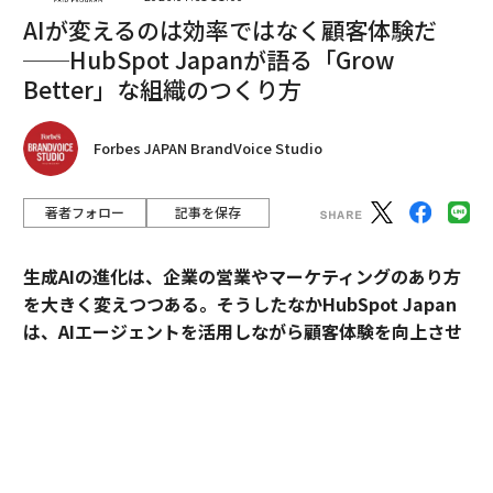
AIが変えるのは効率ではなく顧客体験だ
──HubSpot Japanが語る「Grow
2026年9月号発売中
Better」な組織のつくり方
最新号の購入はこちらから
Forbes JAPAN BrandVoice Studio
メンバーシップに登録する
著者フォロー
記事を保存
生成AIの進化は、企業の営業やマーケティングのあり方
を大きく変えつつある。そうしたなかHubSpot Japan
は、AIエージェントを活用しながら顧客体験を向上させ
関連記事
るプラットフォームを提供している。
ウクライナのドローン、ロシア西部リャザニの製油所を再び攻撃
外資・日系・スタートアップを横断して採用支援を手掛
ポクロウシク方面でロ軍の攻勢が行き詰まる 侵攻3年のウクライナ、米と
けるエンワールド・ジャパン代表取締役社長・山本裕介
亀裂の中で防衛戦
氏が、HubSpot Japanカントリーマネージャーの伊佐
米国が狙うウクライナの天然資源、チタンやリチウムなど欧州最大の埋蔵