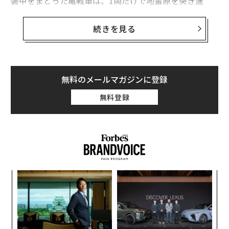
装甲をまとった亀戦車は、1両だけで地雷原を突き進
み、地雷6個かそこらの爆発をしのぎながら、ウクライ
ナ側が保持する650平方kmほどの突出部の北西周縁の中
続きを見る
間地帯を抜けてきた。
しかし、その大きな即席装甲があだとなったようだ。追
加の金属板で視界が遮られていたとみられる操縦手は、
無料のメールマガジンに登録
進路前方にあった深い穴に気づかなかった。ウクライナ
無料登録
軍の第47独立機械化旅団の監視ドローンが見守るなか、
亀戦車は砲弾クレーターかもしれないこの穴ぼこに落ち
込んだ。
パシ
伝
ラグ
る
モ
〜
織
う