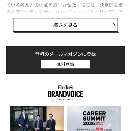
意思と能力示す
ている考え方の弱点を露呈させた。彼らは、決定的な軍
事的優位は最も高度なフロンティアモデルを持つ国に属
北朝鮮製M1989コクサン自走砲、ウクライナ軍が初の撃破 東部の前線で
すると想定している。
続きを見る
今も使われ続けている「最悪のパスワード」発表、侵害される前にすぐ変
フロンティア能力は極めて重要である。だがウクライナ
更を
の経験が示すのは、それが軍事的優位の始まりにすぎ
今日も届く悪意あるメール、進化しないGmailが役に立たなくなる時代も近
ず、完成形ではないということだ。
い
無料のメールマガジンに登録
iPhoneを狙う公衆Wi-Fiに潜む罠、接続するなら必ず「設定変更」を
有用な戦略モデルは次のように表せる。
無料登録
軍事AI能力 = その国が利用できるフロンティア能力 ×
Google/グーグル
アプリ
Updates：ウクライナ情勢
それを国家目標に移転・圧縮・適応させる能力 × 部隊
タグ：
サイバーセキュリティ
ロシア
ハッカー/ハッキング
全体への展開密度 × 更新・適応の速度 × 戦闘条件下で
スパイ
QRコード
のレジリエンス。
目
これは実証的に検証された方程式ではない。システム全
変え
の
体を考えるための枠組みである。
FE
ン
〜
0年
織