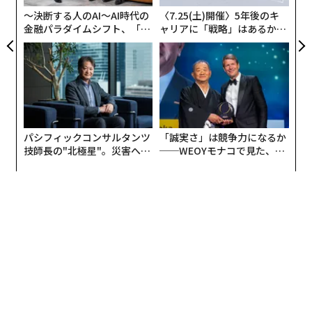
T
〜決断する人のAI〜AI時代の
〈7.25(土)開催〉5年後のキ
金融パラダイムシフト、「超
ャリアに「戦略」はあるか。
個別化」の核心 【MUFG×ウ
トップエグゼクティブのキャ
ェルスナビ×PwC】
リアに触れる1日│CAREER S
UMMIT 2026
パシフィックコンサルタンツ
「誠実さ」は競争力になるか
技師長の"北極星"。災害への
──WEOYモナコで見た、く
無力感を乗り越え見つけた、
ら寿司の経営哲学
防災一筋20年の答え