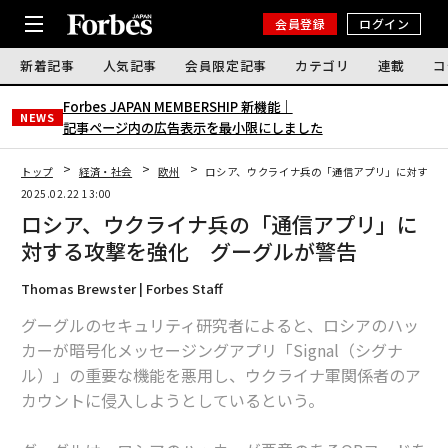
会員登録
ログイン
新着記事
人気記事
会員限定記事
カテゴリ
連載
コ
Forbes JAPAN MEMBERSHIP 新機能｜
NEWS
記事ページ内の広告表示を最小限にしました
トップ
経済・社会
欧州
ロシア、ウクライナ兵の「通信アプリ」に対する
2025.02.22 13:00
ロシア、ウクライナ兵の「通信アプリ」に
対する攻撃を強化 グーグルが警告
Thomas Brewster | Forbes Staff
グーグルのセキュリティ研究者によると、ロシアのハッ
カーが暗号化メッセージングアプリ「Signal（シグナ
ル）」の重要な機能を悪用し、ウクライナ軍関係者のア
カウントに侵入しようとしているという。