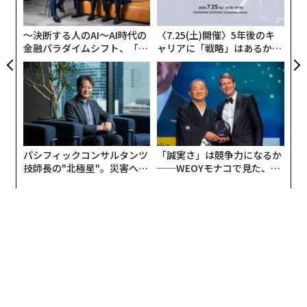
各要素が乗算で結びつくのは、1つの要素がほぼゼロで
う
T
あれば、他の強みを打ち消し得るからだ。世界で最も賢
〜決断する人のAI〜AI時代の
〈7.25(土)開催〉5年後のキ
いモデルであっても、利用可能なハードウェア上で動作
金融パラダイムシフト、「超
ャリアに「戦略」はあるか。
せず、電子戦を生き延びられず、戦術の最前線に届か
個別化」の核心 【MUFG×ウ
トップエグゼクティブのキャ
ェルスナビ×PwC】
リアに触れる1日│CAREER S
ず、敵が戦術を変えるたびに更新できないのであれば、
UMMIT 2026
戦場での価値は限られる。
連載
Updates：ウクライナ情勢
ウクライナは、このシステムレベルのアプローチの重要
性、そして一部領域ではその優位性を、繰り返し示して
パシフィックコンサルタンツ
「誠実さ」は競争力になるか
きた。同国の防衛エコシステムは、前線の運用担当者、
技師長の"北極星"。災害への
──WEOYモナコで見た、く
連載一覧
エンジニア、スタートアップ、資金提供者、政府プログ
無力感を乗り越え見つけた、
ら寿司の経営哲学
防災一筋20年の答え
ラムを、異例に短いフィードバックループで結びつけて
いる。NATO当局者は現在、戦場での経験を最新技術と
運用手法に転換するウクライナの能力を研究している。
advertisement
ウクライナの防衛技術クラスターであるBrave1は、実装
の速さを現代戦における重要な要素と位置づけている。
知能生産システムの決定的重要性