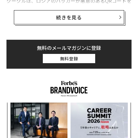
グーグルは、ロシアのハッカーが悪意のあるQRコードを
利用してSignalを標的にした複数の事例を確認した。Sig
nalには、QRコードを使ってユーザーアカウントを複数
続きを見る
のデバイスにリンクさせる機能があるが、この攻撃で
は、偽のQRコードを用いてアカウントをハッカーが管理
するデバイスにリンクさせる手法が使われている。
無料のメールマガジンに登録
「この攻撃が成功すれば、将来のメッセージは被害者と
無料登録
攻撃者の両方にリアルタイムで同期的に配信されること
になり、デバイス全体を侵害することなく、会話を盗聴
する持続的な手段を提供することになる」と、グーグル
の脅威インテリジェンスグループの主任アナリストであ
るダン・ブラックは、2月19日に公開したレポートで述
べている。
目
変え
の
FE
ン
〜
0年
織
う