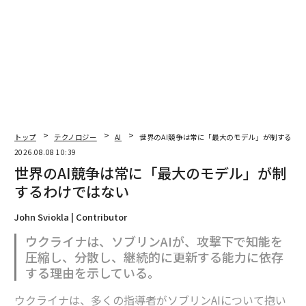
編集＝上田裕資
2026年9月号発売中
トップ
テクノロジー
AI
世界のAI競争は常に「最大のモデル」が制するわ
最新号の購入はこちらから
2026.08.08 10:39
世界のAI競争は常に「最大のモデル」が制
するわけではない
メンバーシップに登録する
John Sviokla | Contributor
ウクライナは、ソブリンAIが、攻撃下で知能を
圧縮し、分散し、継続的に更新する能力に依存
する理由を示している。
関連記事
ウクライナは、多くの指導者がソブリンAIについて抱い
ウクライナ、光ファイバーたどりロ軍ドローン操縦士を攻撃 「不屈」の