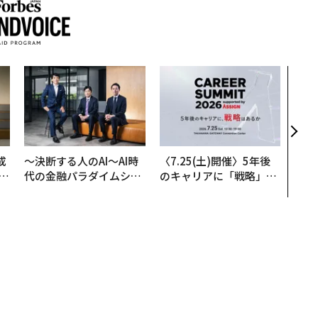
〜決
模組
装」
く”
ビジ
成
〜決断する人のAI〜AI時
〈7.25(土)開催〉5年後
代の金融パラダイムシフ
のキャリアに「戦略」は
る
ト、「超個別化」の核心
あるか。トップエグゼク
【MUFG×ウェルスナビ
ティブのキャリアに触れ
×PwC】
る1日│CAREER SUMMI
T 2026