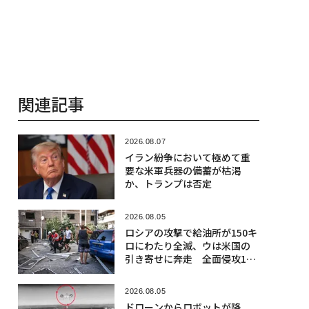
2026.08.04
ウクライナ侵攻で塗り替えら
れた世界のエネルギー地図
ロシアは信用失墜
2026.04.05
米軍ガトリング砲、イランの
シャヘド無人機に突破を許
す 「最後の防空手段」飽和
攻撃に不安
人気記事
2026.08.06
「1サトシも売らない」と主張のセイ
ラー、取得原価割れで約165億円のビ
ットコインを売却
2026.08.05
ドローンからロボットが降下、ウク