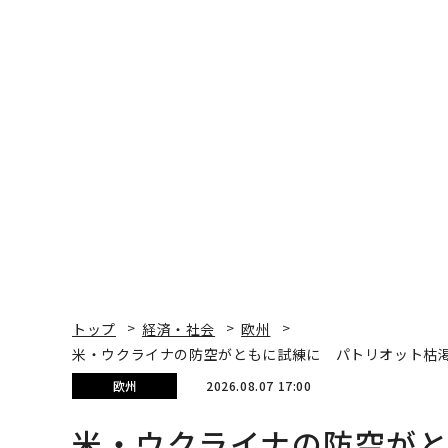
トップ
経済・社会
欧州
米・ウクライナの防空がともに試練に パトリオット枯
欧州
2026.08.07 17:00
米・ウクライナの防空が
渇に直面、原因と対策は
David Hambling | Contributor