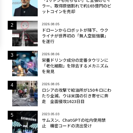
ラー、取得原価割れで約165億円のビ
ットコインを売却
2026.08.05
ドローンからロボットが降下、ウク
ライナが世界初の「無人空挺強襲」
を遂行
2026.08.06
栄養ドリンク成分の定番タウリンに
「老化細胞」を除去するメカニズム
を発見
2026.08.05
ロシアの攻撃で給油所が150キロにわ
たり全滅、ウは米国の引き寄せに奔
走 全面侵攻1623日目
2023.05.03
サムスン、ChatGPTの社内使用禁
止 機密コードの流出受け