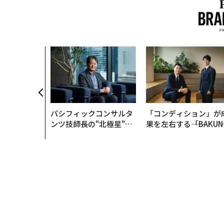
パシフィックコンサルタ
「コンディション」が
ンツ技師長の"北極星"。
果を左右する――「BAKUN
災害への無力感を乗り越
E」のTENTIALが支え
え見つけた、防災一筋20
「挑戦者の明日」
年の答え