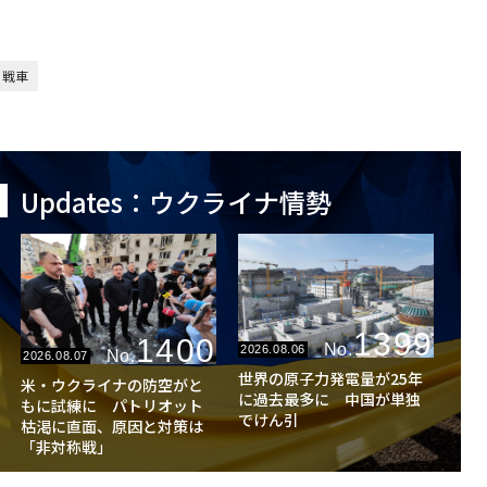
戦車
Updates：ウクライナ情勢
1399
1400
No.
2026.08.06
No.
2026.08.07
世界の原子力発電量が25年
米・ウクライナの防空がと
に過去最多に 中国が単独
もに試練に パトリオット
でけん引
枯渇に直面、原因と対策は
「非対称戦」