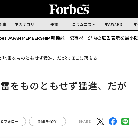
記事
カテゴリ
連載
コラムニスト
AWARD
rbes JAPAN MEMBERSHIP 新機能｜
記事ページ内の広告表示を最小
が地雷をものともせず猛進、だが穴ぼこに落ちる
地雷をものともせず猛進、だが
者フォロー
記事を保存