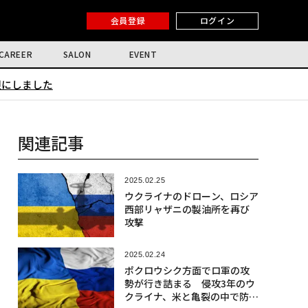
会員登録
ログイン
CAREER
SALON
EVENT
限にしました
関連記事
2025.02.25
ウクライナのドローン、ロシア
西部リャザニの製油所を再び
攻撃
2025.02.24
ポクロウシク方面でロ軍の攻
勢が行き詰まる 侵攻3年のウ
クライナ、米と亀裂の中で防衛