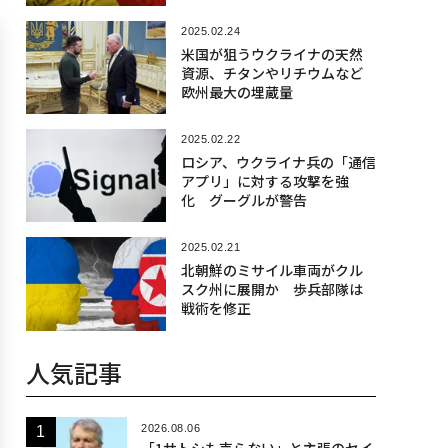
戦
2025.02.24
米国が狙うウクライナの天然
資源、チタンやリチウムなど
欧州最大の埋蔵量
2025.02.22
ロシア、ウクライナ兵の「通信
アプリ」に対する攻撃を強
化 グーグルが警告
2025.02.21
北朝鮮のミサイル車両がクル
スク州に展開か 歩兵部隊は
戦術を修正
人気記事
2026.08.06
「1サトシも売らない」と主張のセイ