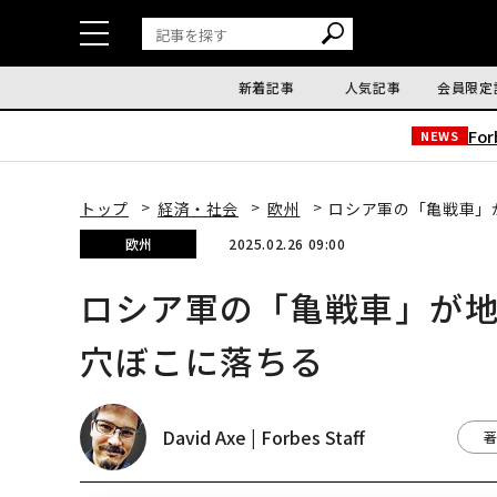
新着記事
人気記事
会員限定
Fo
NEWS
トップ
経済・社会
欧州
ロシア軍の「亀戦車」
欧州
2025.02.26 09:00
ロシア軍の「亀戦車」が
穴ぼこに落ちる
David Axe | Forbes Staff
著