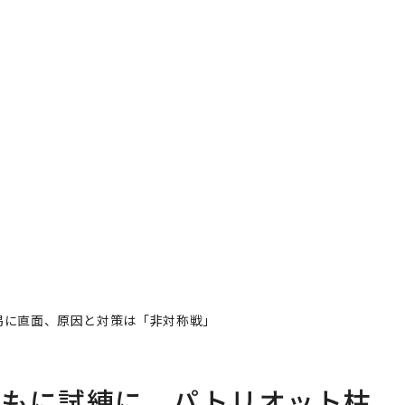
渇に直面、原因と対策は「非対称戦」
ともに試練に パトリオット枯
「非対称戦」
著者フォロー
記事を保存