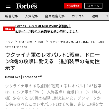
会員登録
ログイン
新着記事
人気記事
会員限定記事
カテゴリ
連載
コ
Forbes JAPAN MEMBERSHIP 新機能｜
NEWS
記事ページ内の広告表示を最小限にしました
トップ
経済・社会
欧州
ウクライナ軍のレオパルト1戦車、ドローン8機の
2025.01.30 09:00
ウクライナ軍のレオパルト1戦車、ドロー
ン8機の攻撃に耐える 追加装甲の有効性
示す
David Axe | Forbes Staff
ウクライナ軍のある旅団が運用するレオパルト1A5戦車
は、ロシア軍のFPV（一人称視点）自爆ドローン（無人
機）少なくとも8機の被弾に耐え抜いた。デンマークか
ら供与されたこのレオパルト1はその後、さらに3機を食