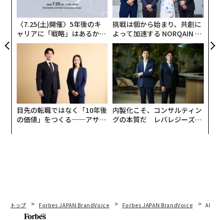
が、ロシア軍の自爆ドローンによるかなりの数の連続攻
FE
グ
撃を生き延びたという事実は、戦車の装甲を強化するウ
0年
〈7.25(土)開催〉5年後のキ
挑戦は個から始まり、共創に
クライナの取り組みが功を奏していることを示唆する。
ャリアに「戦略」はあるか。
よって加速する NORQAIN JA
トップエグゼクティブのキャ
PAN 特別座談会
重量約42t、乗員4人のレオパルト1A5は、信頼性の高い1
リアに触れる1日│CAREER S
UMMIT 2026
05mm主砲、高精度の射撃統制システムなどを備えた、
高速で機動力の高いドイツ製戦車だ。最大の弱点は装甲
の薄さで、最も厚い箇所でもわずか70mmしかない。よ
り新しいレオパルト2A4戦車に比べると防護力は4分の1
目先の転職ではなく「10年後
内製化こそ、コンサルティン
ほどにとどまる。
の価値」をつくる──アサイ
グの本質だ レバレジーズが
ンの長期伴走型支援とは
実践する、次世代ファームの
全貌
トップ
Forbes JAPAN BrandVoice
Forbes JAPAN BrandVoice
AIが