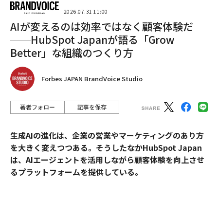
2026.07.31 11:00
AIが変えるのは効率ではなく顧客体験だ
──HubSpot Japanが語る「Grow
Better」な組織のつくり方
Forbes JAPAN BrandVoice Studio
著者フォロー
記事を保存
生成AIの進化は、企業の営業やマーケティングのあり方
を大きく変えつつある。そうしたなかHubSpot Japan
は、AIエージェントを活用しながら顧客体験を向上させ
るプラットフォームを提供している。
外資・日系・スタートアップを横断して採用支援を手掛
けるエンワールド・ジャパン代表取締役社長・山本裕介
翻訳・編集＝江戸伸禎