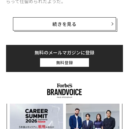
らって仕留められたようだ。
ロシア軍は繰り返し行ったドローン攻撃の様子を編集し
た
動画
を誇らしげに公開したが、この攻撃結果はロシア
続きを見る
側にとって必ずしも良いニュースではないし、ウクライ
ナ側にとって必ずしも悪いニュースでもない。
無料のメールマガジンに登録
Leopard 1A5DK only being finished after 9 FPV hi
ts, And there is no confirmation as to whether t
無料登録
wo more hit the vehicle, which would make a to
tal of 11.
pic.twitter.com/Yg06XE33k0
— 2S7 Pion (Trost) (@Trotes936897)
January 23, 2025
ウクライナ軍は、1980年代に開発されたレオパルト1A5
小1
〜
をドイツ、デンマーク、オランダのグループからまとま
にし
織
った数受け取るまでに
1年以上待たされた
だけに、その
う
“
一両を失うのは痛手だ。一方で、このレオパルト1A5
T
変え
シ