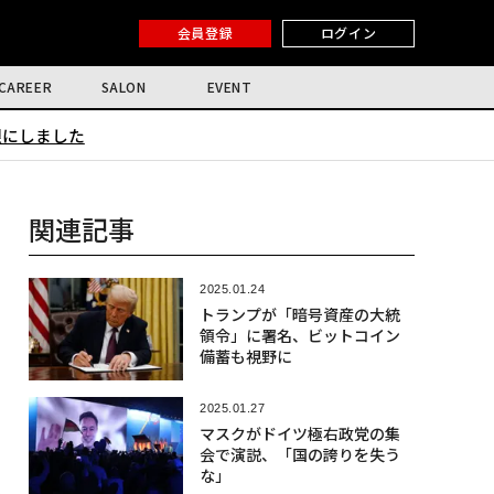
会員登録
ログイン
CAREER
SALON
EVENT
限にしました
関連記事
2025.01.24
トランプが「暗号資産の大統
領令」に署名、ビットコイン
備蓄も視野に
2025.01.27
マスクがドイツ極右政党の集
会で演説、「国の誇りを失う
な」