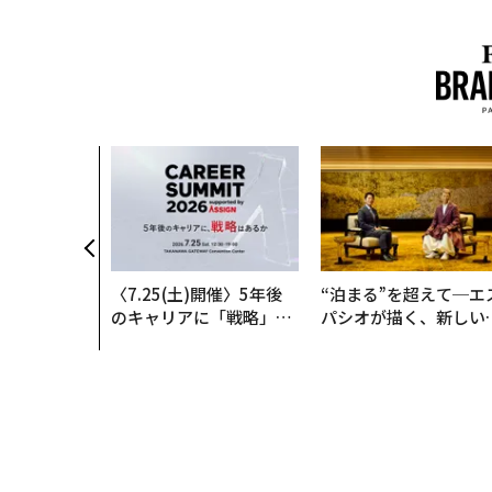
〈7.25(土)開催〉5年後
“泊まる”を超えて─エ
のキャリアに「戦略」は
パシオが描く、新しい
あるか。トップエグゼク
本のラグジュアリー（
ティブのキャリアに触れ
編）
る1日│CAREER SUMMI
T 2026