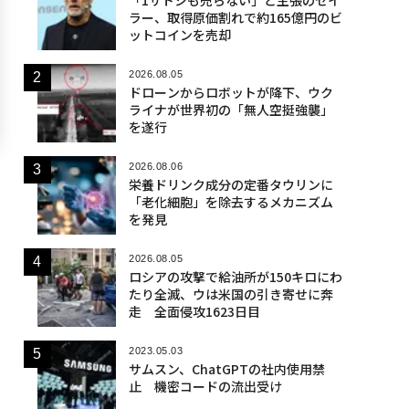
ラー、取得原価割れで約165億円のビ
ットコインを売却
2026.08.05
ドローンからロボットが降下、ウク
ライナが世界初の「無人空挺強襲」
を遂行
2026.08.06
栄養ドリンク成分の定番タウリンに
「老化細胞」を除去するメカニズム
を発見
2026.08.05
ロシアの攻撃で給油所が150キロにわ
たり全滅、ウは米国の引き寄せに奔
走 全面侵攻1623日目
2023.05.03
サムスン、ChatGPTの社内使用禁
止 機密コードの流出受け