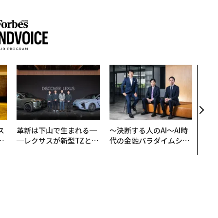
挑戦
創に
QAI
ス
革新は下山で生まれる─
〜決断する人のAI〜AI時
日
─レクサスが新型TZとE
代の金融パラダイムシフ
中
Sに込めた「DISCOVE
ト、「超個別化」の核心
R」の哲学
【MUFG×ウェルスナビ
×PwC】