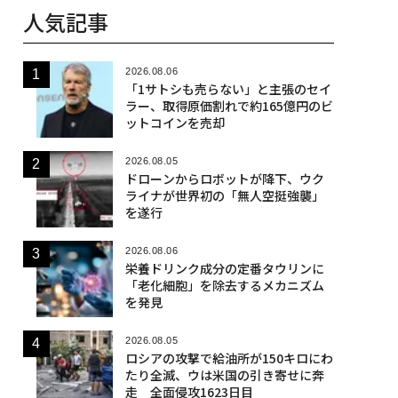
人気記事
2026.08.06
「1サトシも売らない」と主張のセイ
ラー、取得原価割れで約165億円のビ
ットコインを売却
2026.08.05
ドローンからロボットが降下、ウク
ライナが世界初の「無人空挺強襲」
を遂行
2026.08.06
栄養ドリンク成分の定番タウリンに
「老化細胞」を除去するメカニズム
を発見
2026.08.05
ロシアの攻撃で給油所が150キロにわ
たり全滅、ウは米国の引き寄せに奔
走 全面侵攻1623日目