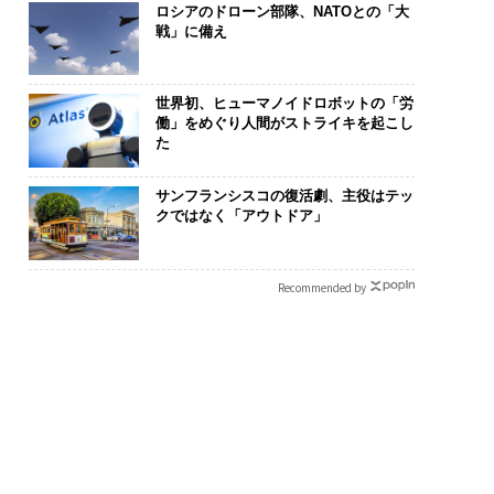
ロシアのドローン部隊、NATOとの「大
戦」に備え
世界初、ヒューマノイドロボットの「労
働」をめぐり人間がストライキを起こし
た
は個から始まり、共
「コンディション」が成
伝統を礎に、
よって加速する NOR
果を左右する――「BAKUN
義する 125年
サンフランシスコの復活劇、主役はテッ
N JAPAN 特別座談会
E」のTENTIALが支える
が挑むスモー
クではなく「アウトドア」
「挑戦者の明日」
来
Recommended by