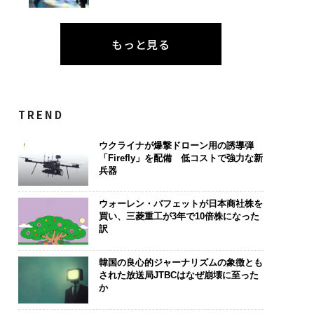
もっと見る
TREND
ウクライナが爆撃ドローン用の誘導弾
「Firefly」を配備 低コストで強力な新
兵器
ウォーレン・バフェットが日本商社株を
買い、三菱重工が3年で10倍株になった
訳
韓国の良心的ジャーナリズムの象徴とも
された放送局JTBCはなぜ崩壊に至った
か