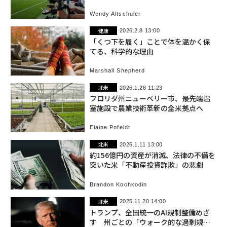
Wendy Altschuler
健康
2026.2.8 13:00
「くつ下を履く」ことで体を温かく保
てる、科学的な理由
Marshall Shepherd
北米
2026.1.28 11:23
フロリダ州ニューベリー市、最先端温
室施設で農業技術革新の全米拠点へ
Elaine Pofeldt
北米
2026.1.11 13:00
約156億円の資産が消滅、法律の不備を
突いた米「不動産投資詐欺」の悲劇
Brandon Kochkodin
北米
2025.11.20 14:00
トランプ、全国統一のAI規制整備めざ
す 州ごとの「ウォーク的な過剰規