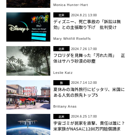
Monica Hunter-Hart
北米
2024.8.21 13:00
ディズニー、死亡事故の「訴訟は無
効」との主張取り下げ 批判受け
Mary Whitfill Roeloffs
北米
2024.7.26 17:00
フロリダを見舞った「汚れた雨」 正
体はサハラ砂漠の砂塵
Leslie Katz
旅
2024.7.14 12:00
夏休みの海外旅行にピッタリ、米国に
ある人気の旅先トップ5
Brittany Anas
北米
2024.6.25 17:00
宇宙ゴミが民家を直撃、責任は誰に？
米家族がNASAに1280万円賠償請求