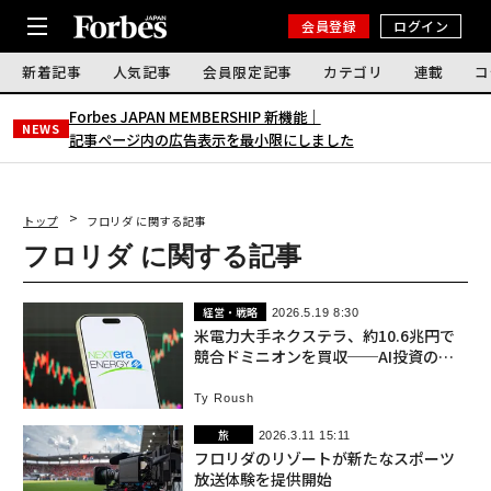
会員登録
ログイン
新着記事
人気記事
会員限定記事
カテゴリ
連載
コ
Forbes JAPAN MEMBERSHIP 新機能｜
NEWS
記事ページ内の広告表示を最小限にしました
トップ
フロリダ に関する記事
フロリダ に関する記事
経営・戦略
2026.5.19 8:30
米電力大手ネクステラ、約10.6兆円で
競合ドミニオンを買収──AI投資の加
速が背景
Ty Roush
旅
2026.3.11 15:11
フロリダのリゾートが新たなスポーツ
放送体験を提供開始