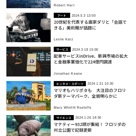
Robert Hart
アート
2024.5.3 13:00
20世紀を代表する画家ダリと「会話で
きる」美術館が話題に
Leslie Katz
サービス
2024.3.18 15:00
配車サービスinDrive、新興市場の拡大
と金融事業強化で224億円調達
Jonathan Keane
エンタメ・スポーツ
2024.1.31 10:30
マリオもハリポタも 大注目のフロリ
ダ新テーマパーク、全貌明らかに
Mary Whitfill Roeloffs
サイエンス
2024.1.26 18:30
マナティー932頭が集結！ フロリダの
州立公園で記録更新