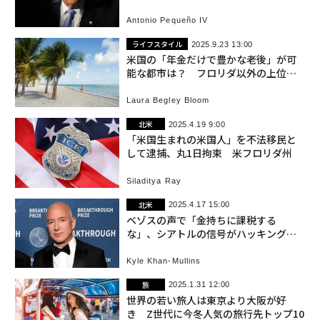
制」に反対
Antonio Pequeño IV
ライフスタイル
2025.9.23 13:00
米国の「年金だけで豊かな老後」が可
能な都市は？ フロリダ以外の上位は
南東部に集中
Laura Begley Bloom
北米
2025.4.19 9:00
「米国生まれの米国人」を不法移民と
して逮捕、丸1日拘束 米フロリダ州
Siladitya Ray
北米
2025.4.17 15:00
ベゾスの声で「金持ちに課税する
な」、シアトルの信号がハッキングさ
れ偽メッセージ再生
Kyle Khan-Mullins
旅
2025.1.31 12:00
世界の若い旅人は東京より大阪が好
き Z世代に今冬人気の旅行先トップ10