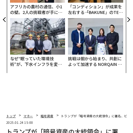
アフリカの農村の通信、小1
「コンディション」が成果を
の壁。2人の挑戦者が手にし
左右する――「BAKUNE」のTEN
た「次なる武器」
TIALが支える「挑戦者の明
日」
なぜ“眠っていた環境技
挑戦は個から始まり、共創に
術”が、下水インフラを変え
よって加速する NORQAIN JA
たのか──産総研×月島JFE
PAN 特別座談会
アクアソリューションの10年
トップ
マネー
暗号資産
トランプが「暗号資産の大統領令」に署名、ビッ
2025.01.24 15:00
トランプが「暗号資産の大統領令」に署