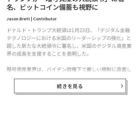
名、ビットコイン備蓄も視野に
Jason Brett | Contributor
ドナルド・トランプ大統領は1月23日、「デジタル金融
テクノロジーにおける米国のリーダーシップの強化」と
編集＝上田裕資
題した新たな大統領令に署名し、米国のデジタル資産業
界の成長を支援することを表明した。
2026年9月号発売中
暗号資産業界は、バイデン政権下で厳しい規制に直面し
た後、トランプの大統領選挙キャンペーンの主要な献金
者の1つとなっていたが、この大統領令は、トランプが
最新号の購入はこちらから
続きを見る
選挙戦で公約に掲げた「米国を暗号資産の中心にする」
という取り組みを実行に移したものと考えられる。
メンバーシップに登録する
この大統領令の主な政策には、デジタル資産を利用し、
無料のメールマガジンに登録
その基盤となるブロックチェーン技術を開発する国民を
無料登録
迫害するのではなく、その能力を保護し促進すること
や、ドルに裏付けられたステーブルコインの世界的な成