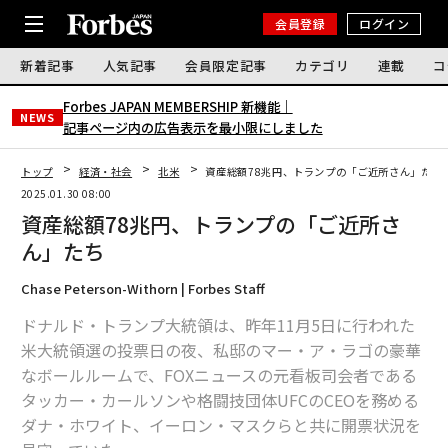
会員登録
ログイン
新着記事
人気記事
会員限定記事
カテゴリ
連載
コ
Forbes JAPAN MEMBERSHIP 新機能｜
NEWS
記事ページ内の広告表示を最小限にしました
トップ
経済・社会
北米
資産総額78兆円、トランプの「ご近所さん」たち
2025.01.30 08:00
資産総額78兆円、トランプの「ご近所さ
ん」たち
Chase Peterson-Withorn | Forbes Staff
ドナルド・トランプ大統領は、昨年11月5日に行われた
米大統領選の投票日の夜、私邸のマー・ア・ラゴの豪華
なボールルームで、FOXニュースの元看板司会者である
タッカー・カールソンや格闘技団体UFCのCEOを務める
ダナ・ホワイト、イーロン・マスクらと共に開票状況を