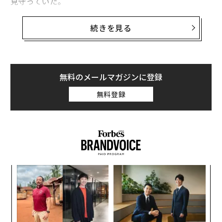
見守っていた。
また、パーティーの席にはオーストラリアで最も裕福な
続きを見る
人物である鉱業界の富豪であるジーナ・ラインハート
（保有資産300億ドル）や、カジノ界の富豪であるステ
ィーブ・ウィン（同37億ドル）など、トランプの近所に
住むビリオネアたちが顔を揃えていた。
無料のメールマガジンに登録
無料登録
トランプが私邸を構えるフロリダ州パームビーチは、18
90年代に石油王のヘンリー・フラグラーが豪華ホテルを
建設して以来、富豪たちが集うリゾート地として名を馳
せてきた。9200人が暮らすこの排他的な町には、ヴァン
ダービルト家やケネディ家などの名家に加えて、ロッ
ド・スチュワートやシルヴェスター・スタローンなどの
「
著名人が太陽の光と白い砂浜、そして税率の低さに惹か
─
れてやってきた。
ら
革
ク
た「