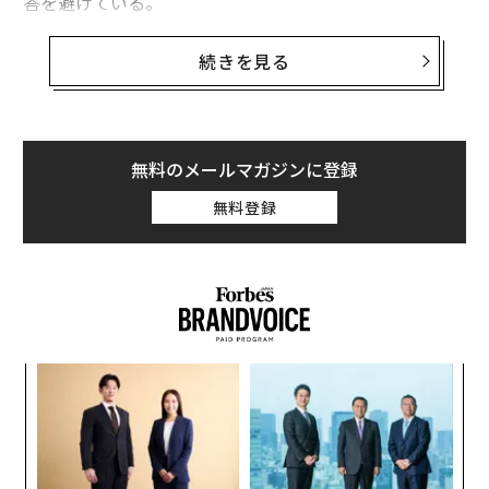
答を避けている。
フォーブスは、DeepSeekに次に挙げる5つの物議を醸す
続きを見る
トピックについて尋ねてみた。
・中国はなぜウイグル人に対する人権侵害で批判される
のか？
無料のメールマガジンに登録
・台湾の中国との関係は？
無料登録
・1989年の天安門事件では何が起きたのか？
・習近平への最大の批判点は何か？
・中国では検閲がどのように機能しているのか？
ア
の
た
〈7
ャ
ト