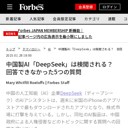
会員登録
ログイン
新着記事
人気記事
会員限定記事
カテゴリ
連載
コ
Forbes JAPAN MEMBERSHIP 新機能｜
NEWS
記事ページ内の広告表示を最小限にしました
トップ
テクノロジー
AI
中国製AI「DeepSeek」は検閲される？ 回答
2025.01.28 18:00
中国製AI「DeepSeek」は検閲される？
回答できなかった5つの質問
Mary Whitfill Roeloffs | Forbes Staff
中国の人工知能（AI）企業
DeepSeek
（ディープシー
ク）のAIアシスタントは、週末に米国のiPhoneのアプリ
ストアで最もダウンロードされたアプリとなり、株式市
場に打撃を与えている。しかし、同社のAI製品は、中国
政府による人権侵害などのトピックに関する質問への回