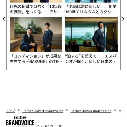
リア
目先の転職ではなく「10年後
「老舗は常に新しい」。創業
UM
の価値」をつくる──アサイ
360年ＹＵＡＳＡとカクシン
ンの長期伴走型支援とは
CEO田尻望が語る、AIを超え
る人の価値
「コンディション」が成果を
“泊まる”を超えて──エスパ
左右する――「BAKUNE」のTEN
シオが描く、新しい日本のラ
TIALが支える「挑戦者の明
グジュアリー（前編）
日」
トップ
Forbes JAPAN BrandVoice
Forbes JAPAN BrandVoice
目先
2026.07.24 11:00