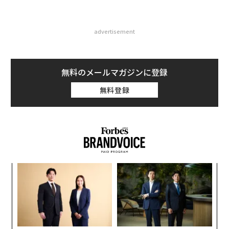
advertisement
無料のメールマガジンに登録
無料登録
キ
パ
か。
技
キャ
無
“
R S
防
オ
ジ