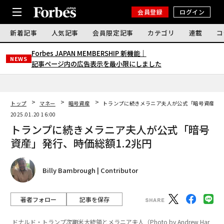
会員登録
ログイン
新着記事
人気記事
会員限定記事
カテゴリ
連載
コ
Forbes JAPAN MEMBERSHIP 新機能｜
NEWS
記事ページ内の広告表示を最小限にしました
トップ
マネー
暗号資産
トランプに続きメラニア夫人が公式「暗号資産」発
2025.01.20 16:00
トランプに続きメラニア夫人が公式「暗号
資産」発行、時価総額1.2兆円
Billy Bambrough | Contributor
著者フォロー
記事を保存
ドナルド・トランプ次期米大統領とメラニア夫人（Photo by Andrew Har