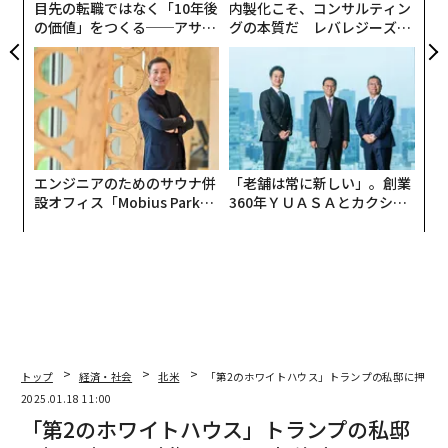
目先の転職ではなく「10年後
内製化こそ、コンサルティン
の価値」をつくる──アサイ
グの本質だ レバレジーズが
ンの長期伴走型支援とは
実践する、次世代ファームの
全貌
エンジニアのためのサウナ併
「老舗は常に新しい」。創業
設オフィス「Mobius Park」
360年ＹＵＡＳＡとカクシン
がオープン──タマディック
CEO田尻望が語る、AIを超え
が健康経営を徹底する理由
る人の価値
トップ
経済・社会
北米
「第2のホワイトハウス」トランプの私邸に押し寄
2025.01.18 11:00
「第2のホワイトハウス」トランプの私邸