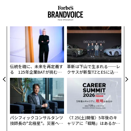
人々が「冬のホワイトハウス」と呼ぶマー・ア・ラゴ
は、次期大統領の政権移行チームの作戦本部として、ビ
ジネス界の大物や外国の指導者、政治家たちを引き寄せ
ィン
ア
ている。また、マーク・ザッカーバーグやジェフ・ベゾ
ズが
の
ス、ティム・クックなどのシリコンバレーのリーダーた
ムの
た
〜
ちも、この邸宅を訪れている。さらに、イーロン・マス
金
クやマーク・アンドリーセンなどのテック界のビリオネ
個
アたちは、次期政権の政府効率化省（DOGE）の設立や
ェ
伝統を礎に、未来を再定義す
革新は下山で生まれる──レ
採用活動を支援し、この邸宅のクラブ内でより恒久的な
る 125年企業BATが挑むス
クサスが新型TZとESに込め
役割を担っている。
モークレスな未来
た「DISCOVER」の哲学
パシフィックコンサルタンツ
〈7.25(土)開催〉5年後のキ
技師長の"北極星"。災害への
ャリアに「戦略」はあるか。
無力感を乗り越え見つけた、
トップエグゼクティブのキャ