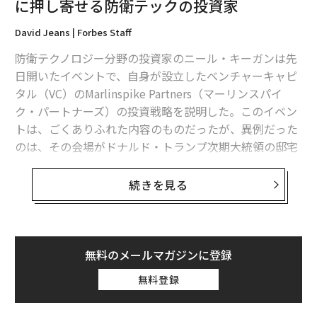
に押し寄せる防衛テックの投資家
David Jeans | Forbes Staff
防衛テクノロジー分野の投資家のニール・キーガンは先
日開いたイベントで、自身が設立したベンチャーキャピ
タル（VC）のMarlinspike Partners（マーリンスパイ
ク・パートナーズ）の投資戦略を説明した。このイベン
トは、ごくありふれた内容のものだったが、異例だった
のは、その会場がドナルド・トランプ次期大統領の邸宅
マー・ア・ラゴだったことだ。
続きを見る
フロリダ州パームビーチにあるこの邸宅は、かつては派
手な結婚式や祝賀イベントの会場として知られていた
が、今では次期大統領に近いことをアピールしたい企業
の幹部や投資家が押し寄せる場所となっている。「この
無料のメールマガジンに登録
邸宅と新政権が象徴するのは、人々が望む変革が訪れよ
無料登録
うとしていることだ」とキーガンはフォーブスに語っ
た。