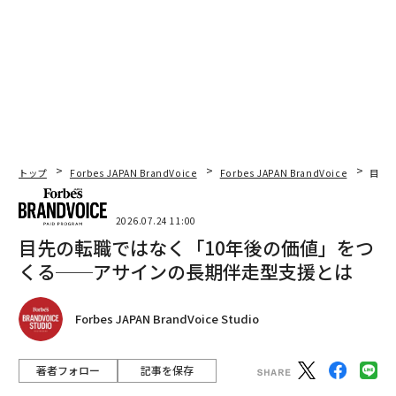
トップ
Forbes JAPAN BrandVoice
Forbes JAPAN BrandVoice
目先
2026.07.24 11:00
目先の転職ではなく「10年後の価値」をつ
くる──アサインの長期伴走型支援とは
Forbes JAPAN BrandVoice Studio
著者フォロー
記事を保存