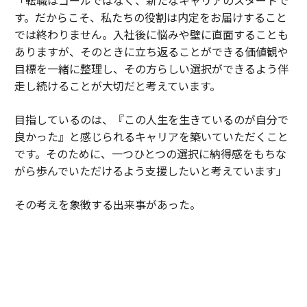
「転職はゴールではなく、新たなキャリアのスタートで
す。だからこそ、私たちの役割は内定をお届けすること
では終わりません。入社後に悩みや壁に直面することも
ありますが、そのときに立ち返ることができる価値観や
目標を一緒に整理し、その方らしい選択ができるよう伴
走し続けることが大切だと考えています。
目指しているのは、『この人生を生きているのが自分で
良かった』と感じられるキャリアを築いていただくこと
です。そのために、一つひとつの選択に納得感をもちな
がら歩んでいただけるよう支援したいと考えています」
その考えを象徴する出来事があった。
「先日、転職後の伴走面談を行った方は、当初希望して
いたポジションとは異なる役割で内定を獲得されまし
た。私は当時、ご本人の強みが最も発揮できる環境とい
う観点で企業とも丁寧に対話を重ね、そのポジションを
選択することをご提案しました。