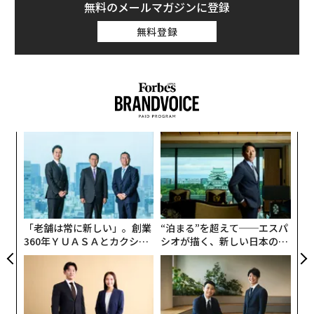
無料のメールマガジンに登録
無料登録
ア
変え
の
FE
た
A
0年
顧客
pa
な
「老舗は常に新しい」。創業
“泊まる”を超えて──エスパ
360年ＹＵＡＳＡとカクシン
シオが描く、新しい日本のラ
CEO田尻望が語る、AIを超え
グジュアリー（前編）
る人の価値