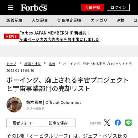
会員登録
ログイン
新着記事
人気記事
会員限定記事
カテゴリ
連載
コ
Forbes JAPAN MEMBERSHIP 新機能｜
NEWS
記事ページ内の広告表示を最小限にしました
トップ
経済・社会
北米
ボーイング、廃止される宇宙プロジェクトと宇宙
2025.01.16 09:30
ボーイング、廃止される宇宙プロジェクト
と宇宙事業部門の売却リスト
鈴木喜生 | Official Columnist
フリー編集者
著者フォロー
記事を保存
その1機「オービタルリーフ」は、ジェフ・ベゾス氏の