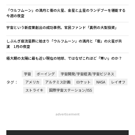
「ウルフムーン」の満月と衝の火星、金星と土星のランデブーを堪能する
今週の夜空
宇宙という新産業創出の成功事例。官民ファンド「異例の大型投資」
しぶんぎ座流星群に始まり「ウルフムーン」の満月と「衝」の火星が共
演 1月の夜空
極大期の太陽に最も近い現在の地球、ではなぜこれほど「寒い」のか？
宇宙
ボーイング
宇宙開発/宇宙経済/宇宙ビジネス
タグ：
アメリカ
アルテミス計画
ロケット
NASA
レイオフ
ストライキ
国際宇宙ステーション/ISS
advertisement