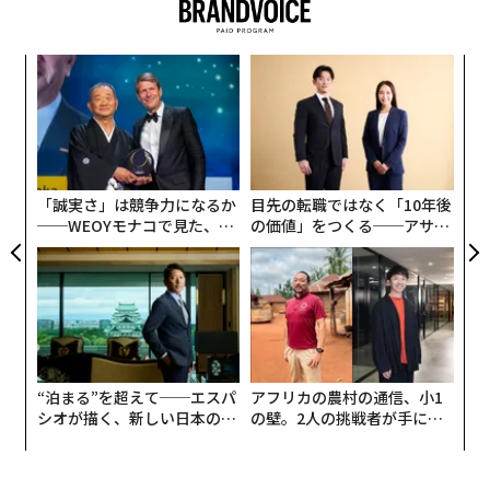
創に
革
 JA
ク
た「
果を
伝
EN
る
明
モ
「誠実さ」は競争力になるか
目先の転職ではなく「10年後
──WEOYモナコで見た、く
の価値」をつくる──アサイ
ら寿司の経営哲学
ンの長期伴走型支援とは
“泊まる”を超えて──エスパ
アフリカの農村の通信、小1
シオが描く、新しい日本のラ
の壁。2人の挑戦者が手にし
グジュアリー（前編）
た「次なる武器」