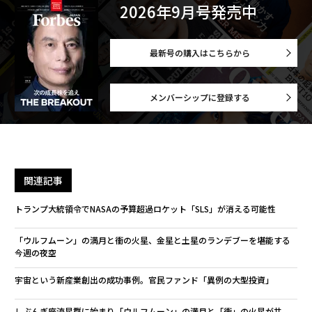
2026年9月号発売中
最新号の購入はこちらから
メンバーシップに登録する
関連記事
トランプ大統領令でNASAの予算超過ロケット「SLS」が消える可能性
「ウルフムーン」の満月と衝の火星、金星と土星のランデブーを堪能する
今週の夜空
宇宙という新産業創出の成功事例。官民ファンド「異例の大型投資」
しぶんぎ座流星群に始まり「ウルフムーン」の満月と「衝」の火星が共