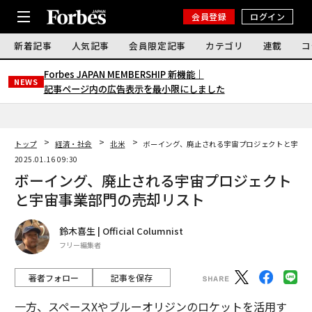
会員登録
ログイン
新着記事
人気記事
会員限定記事
カテゴリ
連載
コ
Forbes JAPAN MEMBERSHIP 新機能｜
NEWS
記事ページ内の広告表示を最小限にしました
トップ
経済・社会
北米
ボーイング、廃止される宇宙プロジェクトと宇宙
2025.01.16 09:30
ボーイング、廃止される宇宙プロジェクト
と宇宙事業部門の売却リスト
鈴木喜生 | Official Columnist
フリー編集者
著者フォロー
記事を保存
一方、スペースXやブルーオリジンのロケットを活用す