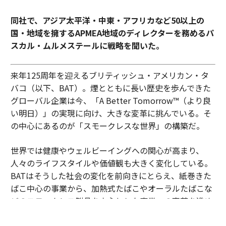
同社で、アジア太平洋・中東・アフリカなど50以上の
国・地域を擁するAPMEA地域のディレクターを務めるパ
スカル・ムルメステールに戦略を聞いた。
来年125周年を迎えるブリティッシュ・アメリカン・タ
バコ（以下、BAT）。煙とともに長い歴史を歩んできた
グローバル企業は今、「A Better Tomorrow™（より良
い明日）」の実現に向け、大きな変革に挑んでいる。そ
の中心にあるのが「スモークレスな世界」の構築だ。
世界では健康やウェルビーイングへの関心が高まり、
人々のライフスタイルや価値観も大きく変化している。
BATはそうした社会の変化を前向きにとらえ、紙巻きた
ばこ中心の事業から、加熱式たばこやオーラルたばこな
どのスモークレス製品を中心とした事業への変革を進め
ている。