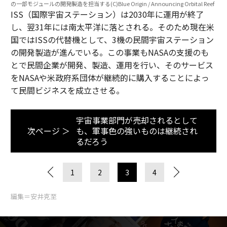
の一部モジュールの開発製造を担当する(C)Blue Origin / Announcing Orbital Reef
ISS（国際宇宙ステーション）は2030年に運用が終了
し、翌31年には南太平洋に落とされる。そのため現在米
国ではISSの代替機として、3機の民間宇宙ステーション
の開発製造が進んでいる。この事業もNASAの支援のも
とで民間企業が開発、製造、運用を行い、そのサービス
をNASAや米政府系団体が継続的に購入することによっ
て民間ビジネスを成立させる。
宇宙事業部門が売却されるとして
次ページ ＞
も、軍事色の強いものは継続され
るだろう
1
2
3
4
編集＝安井克至