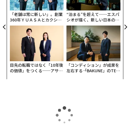
像や
ブラッドレーからの映像
を見る限り、ロシア側から
pa
の射撃は衰えている。ウクライナ軍でブラッドレーとエ
な
「老舗は常に新しい」。創業
“泊まる”を超えて──エスパ
イブラムスを運用する唯一の部隊である陸軍の精鋭第47
360年ＹＵＡＳＡとカクシン
シオが描く、新しい日本のラ
独立機械化旅団は、この小競り合いに勝利したようだ。
CEO田尻望が語る、AIを超え
グジュアリー（前編）
る人の価値
Mechanized assault consisting out of two M2A2
Bradley IFVs and one M1A1 Abrams tank of the
🇺🇦47th Mechanised Brigade in the Kursk Regio
n.
目先の転職ではなく「10年後
「コンディション」が成果を
の価値」をつくる──アサイ
左右する――「BAKUNE」のTEN
The video was provided by our friend Command
ンの長期伴走型支援とは
TIALが支える「挑戦者の明
日」
er of Bradley Oleksandr "Kach"
https://t.co/LB8SsOV0rW
pic.twitter.com/CbGLmGMoO4
— Cloooud |🇺🇦 (@GloOouD)
November 2, 2024
とはいえ、この勝利にいったい何の意味があるのだろう