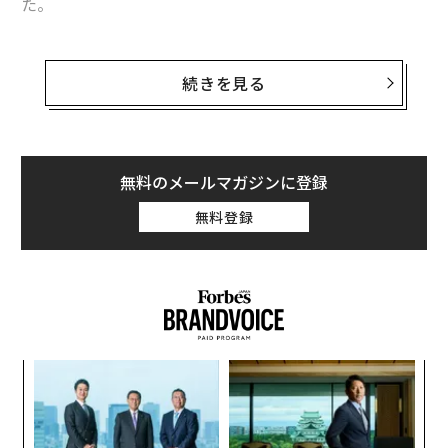
た。
味方のドローン（無人機）が
上空から見守る
なか、先導
するブラッドレーのペアは発煙弾で煙幕を張り、25mm
続きを見る
機関砲で射撃したり、ときに停車してTOW対戦車ミサイ
ルを発射したりしながら前進していった。エイブラムス
が後ろに続き、迅速な強襲に重みも与えた。
無料のメールマガジンに登録
⚡️Full video of the work from the copter, the
無料登録
🇺🇸American IFV M2A2 ODS-SA Bradley and the
Abrams tank in service with the 🇺🇦47th Separa
te Mechanized Brigade in the Kursk Region.
pic.twitter.com/thoZinOTuR
— 🪖MilitaryNewsUA🇺🇦 (@front_ukrainian)
November 1, 2024
ア
変え
の
3両はロシア側からの砲火を意に介さず、国境近くのロ
FE
た
A
シア側陣地の樹林帯のそばまで到達した。ドローンの映
0年
顧客