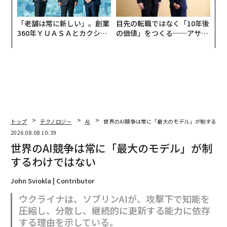
「老舗は常に新しい」。創業
目先の転職ではなく「10年後
360年ＹＵＡＳＡとカクシン
の価値」をつくる──アサイ
CEO田尻望が語る、AIを超え
ンの長期伴走型支援とは
る人の価値
トップ
テクノロジー
AI
世界のAI競争は常に「最大のモデル」が制するわ
2026.08.08 10:39
世界のAI競争は常に「最大のモデル」が制
するわけではない
John Sviokla | Contributor
ウクライナは、ソブリンAIが、攻撃下で知能を
圧縮し、分散し、継続的に更新する能力に依存
する理由を示している。