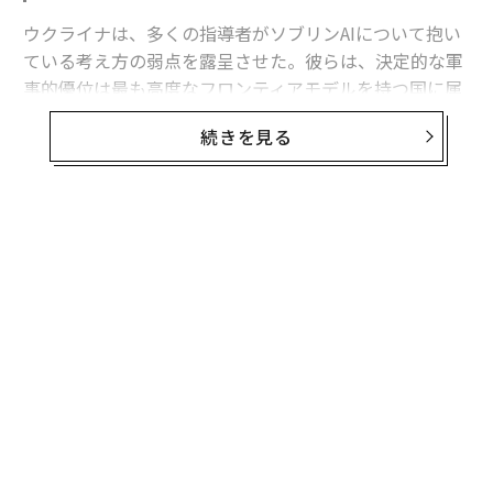
ウクライナは、多くの指導者がソブリンAIについて抱い
ている考え方の弱点を露呈させた。彼らは、決定的な軍
事的優位は最も高度なフロンティアモデルを持つ国に属
すると想定している。
続きを見る
フロンティア能力は極めて重要である。だがウクライナ
の経験が示すのは、それが軍事的優位の始まりにすぎ
ず、完成形ではないということだ。
無料のメールマガジンに登録
有用な戦略モデルは次のように表せる。
無料登録
軍事AI能力 = その国が利用できるフロンティア能力 ×
それを国家目標に移転・圧縮・適応させる能力 × 部隊
全体への展開密度 × 更新・適応の速度 × 戦闘条件下で
のレジリエンス。
小1
「
これは実証的に検証された方程式ではない。システム全
にし
─