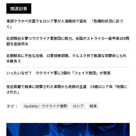
関連記事
東部クラホベ方面でもロシア軍が人海戦術で猛攻 「危機的状況に近づ
く」
北部隊迎え撃つウクライナ軍旅団に助力、米国がストライカー装甲車200両
超を追加供与
北朝鮮兵に不吉な兆候 ロ軍偵察部隊、クルスク州で無謀な突撃命じられ
半数失う
いったいなぜ？ ウクライナ軍に2個の「フェイク旅団」が発覚
至近距離で戦車に砲撃された車両から奇跡の生還 19歳ロシア兵「肉弾に
された」
タグ：
Updates：ウクライナ情勢
ロシア
戦車