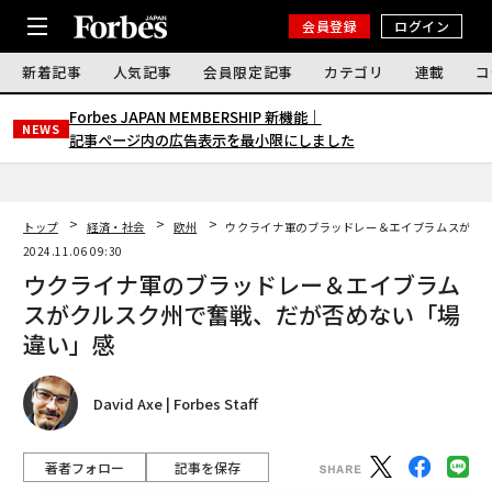
会員登録
ログイン
新着記事
人気記事
会員限定記事
カテゴリ
連載
コ
Forbes JAPAN MEMBERSHIP 新機能｜
NEWS
記事ページ内の広告表示を最小限にしました
トップ
経済・社会
欧州
ウクライナ軍のブラッドレー＆エイブラムスがク
2024.11.06 09:30
ウクライナ軍のブラッドレー＆エイブラム
スがクルスク州で奮戦、だが否めない「場
違い」感
David Axe | Forbes Staff
著者フォロー
記事を保存