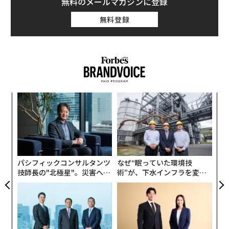
無料のメールマガジンに登録
無料登録
小1
「
にし
─
ら
〈7
ャ
ト
リア
パシフィックコンサルタンツ
なぜ“眠っていた環境技
UM
技師長の"北極星"。災害への
術”が、下水インフラを変え
無力感を乗り越え見つけた、
たのか──産総研×月島JFE
防災一筋20年の答え
アクアソリューションの10年