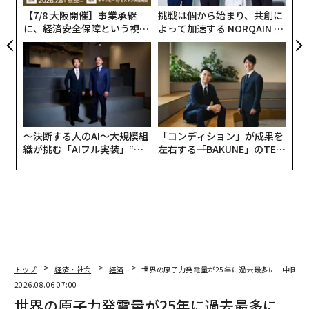
全
【7/8 大阪開催】事業承継
挑戦は個から始まり、共創に
This brigade is under massive enemy push since
に、経済安全保障という視点
よって加速する NORQAIN JA
October 23. Right now the situation is close to c
が加わるとき──経営者が問
PAN 特別座談会
われる新たな判断軸
ritical because of the flanks of this brigade 🧵
pic.twitter.com/NUiA1iD2my
— Kriegsforscher
(@OSINTua)
November 3, 2024
第79空挺強襲旅団の空挺兵らとドローンチームはこれま
〜決断する人のAI〜大規模組
「コンディション」が成果を
でに、第20自動車化狙撃師団の車両を多数撃破してはい
織が挑む「AIフル実装」“使
左右する――「BAKUNE」のTEN
る。撃破した車両は当初は新造のBMP-3歩兵戦闘車が多
う”企業から“動く”企業へ【N
TIALが支える「挑戦者の明
かったが、それが枯渇してきたとみられ、代わりに旧式
TTドコモビジネス×PwC】
日」
のBMP-2歩兵戦闘車やMT-LB装甲牽引車が目立つように
なった。累計の撃破数は数十両にのぼるのかもしれな
い。
トップ
経済・社会
経済
世界の原子力発電量が25年に過去最多に 中国が
2026.08.06 07:00
世界の原子力発電量が25年に過去最多に