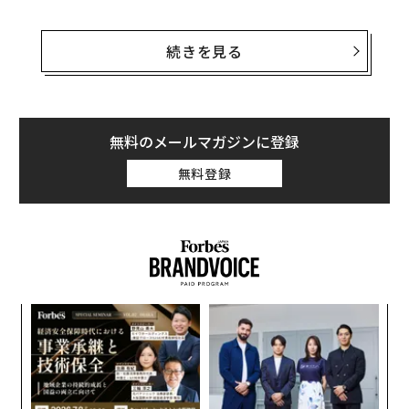
ロシア軍が狙っているのは、第79空挺強襲旅団をドネツ
ク市の西30kmあまりのイルリンカ村から押し出すこと
続きを見る
だ。イルリンカとその周辺の集落を落とせば、ロシア軍
は北上し、ドネツク州南部のウクライナ側の防御で要に
なっているクラホベ市を半包囲できる可能性がある。
無料のメールマガジンに登録
ウクライナ軍のドローン（無人機）操縦士、Kriegsforsc
無料登録
her（クリークスフォルシャー）は、第79空挺強襲旅団
は2週間ほど前から「敵の大規模な攻撃にさらされてき
た」と指摘し、「状況は危機的になりかけている」と
警鐘を鳴らしている
。
03.11.24
エ
設オ
Photos from Ukrainian paratroopers from 79 bri
が
内
が
gade (we help them) from Kurakhove direction.
グ
Burning Russian MTLB.
実