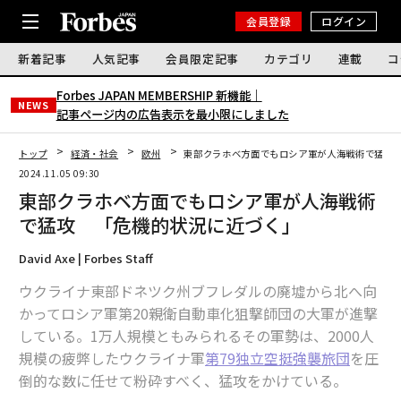
会員登録
ログイン
新着記事
人気記事
会員限定記事
カテゴリ
連載
コ
Forbes JAPAN MEMBERSHIP 新機能｜
NEWS
記事ページ内の広告表示を最小限にしました
トップ
経済・社会
欧州
東部クラホベ方面でもロシア軍が人海戦術で猛攻
2024.11.05 09:30
東部クラホベ方面でもロシア軍が人海戦術
で猛攻 「危機的状況に近づく」
David Axe | Forbes Staff
ウクライナ東部ドネツク州ブフレダルの廃墟から北へ向
かってロシア軍第20親衛自動車化狙撃師団の大軍が進撃
している。1万人規模ともみられるその軍勢は、2000人
規模の疲弊したウクライナ軍
第79独立空挺強襲旅団
を圧
倒的な数に任せて粉砕すべく、猛攻をかけている。