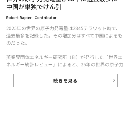
中国が単独でけん引
Robert Rapier | Contributor
2025年の世界の原子力発電量は2845テラワット時で、
過去最多を記録した。その増加分はすべて中国によるも
のだった。
英業界団体エネルギー研究所（EI）が発行した「世界エ
ネルギー統計レビュー」によると、25年の世界の原子力
発電量は前年比1.3％、30テラワット時増加した。中国
の増加分は34テラワット時を超えたため、同国を除け
続きを見る
ば、世界の原子力発電量は減少したことになる。
この数字は「世界的な原子力ルネッサンス」という大ま
かな主張より、業界の実情をより的確に捉えている。原
子力発電量は増加しているものの、拡大は特定の国に集
中している。米国は引き続き世界最多の原子力発電所を
稼働させているが、中国は急速にその差を縮めている。