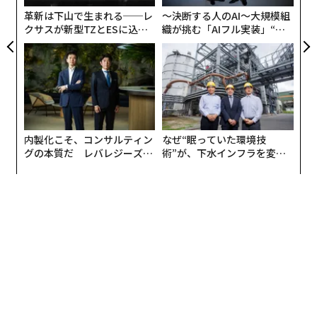
リア
面で、抑圧された特性、思考、欲望、そして怒り、嫉
革新は下山で生まれる──レ
〜決断する人のAI〜大規模組
UM
妬、攻撃性のような、しばしば自分で無視したがる資質
クサスが新型TZとESに込め
織が挑む「AIフル実装」“使
を含んでいる。だが、この「シャドーセルフ」は本質的
た「DISCOVER」の哲学
う”企業から“動く”企業へ【N
TTドコモビジネス×PwC】
にネガティブなものではなく、重要な役割を持っている
のだ。
内製化こそ、コンサルティン
なぜ“眠っていた環境技
グの本質だ レバレジーズが
術”が、下水インフラを変え
実践する、次世代ファームの
たのか──産総研×月島JFE
全貌
アクアソリューションの10年