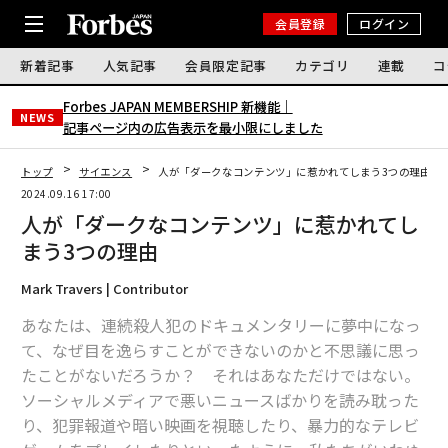
会員登録
ログイン
新着記事
人気記事
会員限定記事
カテゴリ
連載
コ
Forbes JAPAN MEMBERSHIP 新機能｜
NEWS
記事ページ内の広告表示を最小限にしました
トップ
サイエンス
人が「ダークなコンテンツ」に惹かれてしまう3つの理由
2024.09.16 17:00
人が「ダークなコンテンツ」に惹かれてし
まう3つの理由
Mark Travers | Contributor
あなたは、連続殺人犯のドキュメンタリーに夢中になっ
て、なぜ目を逸らすことができないのかと不思議に思っ
たことがないだろうか？ それはあなただけではない。
ソーシャルメディアで悪いニュースばかりを読み耽った
り、犯罪報道や暗い映画を視聴したり、暴力的なテレビ