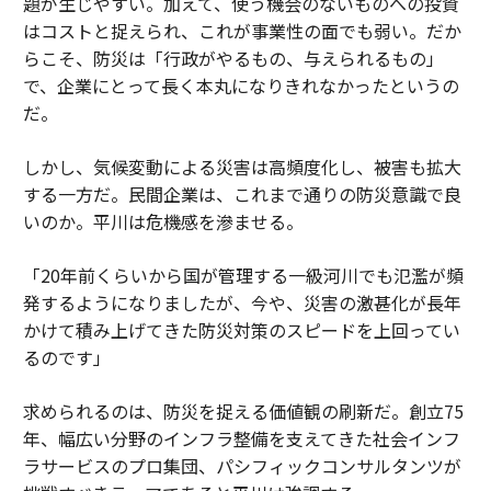
題が生じやすい。加えて、使う機会のないものへの投資
はコストと捉えられ、これが事業性の面でも弱い。だか
らこそ、防災は「行政がやるもの、与えられるもの」
で、企業にとって長く本丸になりきれなかったというの
だ。
しかし、気候変動による災害は高頻度化し、被害も拡大
する一方だ。民間企業は、これまで通りの防災意識で良
いのか。平川は危機感を滲ませる。
「20年前くらいから国が管理する一級河川でも氾濫が頻
発するようになりましたが、今や、災害の激甚化が長年
かけて積み上げてきた防災対策のスピードを上回ってい
るのです」
求められるのは、防災を捉える価値観の刷新だ。創立75
年、幅広い分野のインフラ整備を支えてきた社会インフ
ラサービスのプロ集団、パシフィックコンサルタンツが