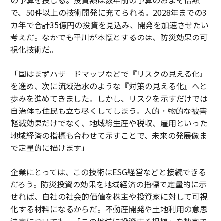
で、50件以上の技術開発に充てられる。2028年までの3
カ年で合計35億円の投資を見込み、開発を加速させたい
考えだ。なかでも平川が本懐とするのは、防災効果の可
視化技術だ。
「国はまずハザードマップなどで『リスクの見える化』
を進め、次に流域治水のような『対策の見える化』へと
歩みを進めてきました。しかし、リスクを示すだけでは
自治体も住民も立ち尽くしてしまう。人的・物的な被害
軽減効果だけでなく、地域総生産や税収、雇用といった
地域経済の指標も合わせて示すことで、未来の発展像ま
で定量的に描けます」
企業にとっては、この技術はESG経営などと接続できる
だろう。防災投資の効果を地域経済の指標で定量的に示
せれば、自社の社会的価値を株主や投資家に対して可視
化する材料になるからだ。不動産開発や土地利用の意思
決定においても、「この地域に投資する根拠」を数字で