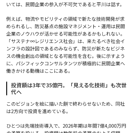
いては、民間企業の参入が不可欠であると平川は話す。
例えば、物流やモビリティの領域で新たな技術開発が求
められるし、防災基点の施設マネジメント・運用は民間
企業のノウハウが活かせる可能性があるかもしれない。
「サステナ∞レジリエンス社会」は、来たるべき社会イ
ンフラの設計図であるのみならず、防災が新たなビジネ
スの機会創出の領域となる可能性を含む。後に示すよう
に、パシフィックコンサルタンツが積極的に民間企業へ
働きかける動機はここにある。
投資額は3年で35億円。「見える化技術」も次世
代へ
このビジョンを絵に描いた餅で終わらせないため、同社
は2方向で投資を進めている。
ひとつは先端技術導入で、2026年期は年間7億4,000万円
の予算を投じる。投資額は数年前の予算のおよそ倍額