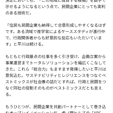
示せるようになるという点で、民間企業にとっても実利
のある技術だ。
「住民も民間企業も納得して合意形成しやすくなるはず
です。ある流域で産学官によるケーススタディが進行中
で、行政関係者からも好意的な反応もいただいていま
す」と平川は続ける。
もともと行政基点の仕事を多く引き受け、企画立案から
事業運営までトータルソリューションを幅広くこなして
きた。これら「総合力」もますます発揮したいと平川は
意気込む。サステナビリティとレジリエンスをつなぐベ
ストミックスが社会像の話だとすれば、行政と民間をつ
なぐ同社の役割そのものがベストミックスだとも言え
る。
もうひとつが、民間企業を共創パートナーとして巻き込
むオープンイノベーションだ。虎ノ門ヒルズの「ARC