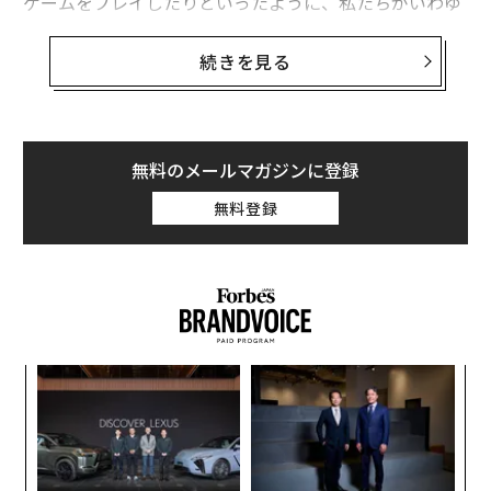
ゲームをプレイしたりといったように、私たちがいわゆ
る「ダークなコンテンツ」に惹かれるのは、理に適って
おり人間として自然なことである場合が多い。
続きを見る
例えば、社会心理学の学術誌『Journal of Applied Soci
al Psychology』に掲載された
研究
によれば、暴力的なテ
レビ番組に警告ラベルを付けると、逆に視聴者の「観た
無料のメールマガジンに登録
い」と思う意欲が高まることがわかった。常識とは反対
無料登録
のように思えるかもしれないが、これが人間の自然な心
理的回路の反映なのだ。
研究によれば、私たちがダークなコンテンツに惹かれず
にいられない理由として、以下の3つの要因が挙げられ
る。
年後
「
1. 私たちの「影の自己」が表出を求めるため
サイ
左右
T
ンツ
〈7
日
心理学者カール・ユングによれば、「シャドーセルフ
への
ャ
（影の自己）」とは、私たちの精神における無意識の側
た、
ト