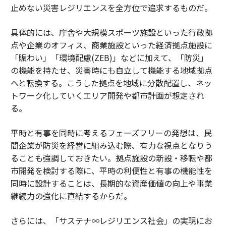
止めない災害レジリエンスを全方位で追求するものだ。
具体的には、庁舎や大規模スポーツ施設といった行政拠
点や企業のオフィス、商業施設といった経済拠点施設に
「賑わい」「環境配慮(ZEB)」などに加えて、「防災」
の機能を持たせ、災害時にも自立して機能する地域拠点
へと転換する。こうした拠点を地域に分散配置し、ネッ
トワーク化していくエリア開発や都市計画が想定され
る。
平時と有事を同時に考えるフェーズフリーの発想は、民
間企業が防災を経営に組み込む際、有力な視点となりう
ることも強調しておきたい。拠点施設の新設・移転や都
市開発を検討する際に、平時の利便性と有事の機能性を
同時に設計することは、長期的な資産価値の向上や事業
継続力の強化に直結するからだ。
さらには、「サステナ∞レジリエンス社会」の実現にお