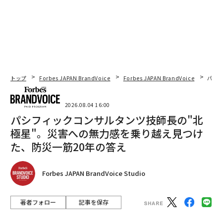
トップ
Forbes JAPAN BrandVoice
Forbes JAPAN BrandVoice
パシ
2026.08.04 16:00
パシフィックコンサルタンツ技師長の"北
極星"。災害への無力感を乗り越え見つけ
た、防災一筋20年の答え
Forbes JAPAN BrandVoice Studio
著者フォロー
記事を保存