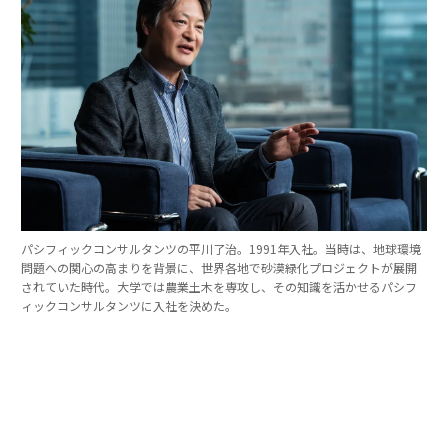
パシフィックコンサルタンツの平川了治。1991年入社。当時は、地球環境
問題への関心の高まりを背景に、世界各地で砂漠緑化プロジェクトが展開
されていた時代。大学では農業土木を専攻し、その知識を活かせるパシフ
ィックコンサルタンツに入社を決めた。
「防災は10点ずつを積み重ねる」。技師長の原
点
これほど広いビジョンを語れる平川とは、いったいどん
な人物なのか。そのキャリアをたどると、日本の防災史