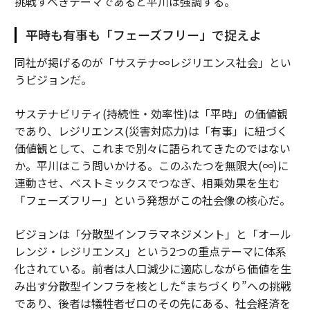
挑戦すべきテーマであると平川は強調する。
平時も有事も「フェーズフリー」で捉えよ
同社が掲げるのが「サステナ∞レジリエンス社会」とい
うビジョンだ。
サステナビリティ(持続性・効率性)は「平時」の価値観
であり、レジリエンス(災害対応力)は「有事」に紐づく
価値観として、これまで別々に語られてきたのではない
か。平川はこう問いかける。このふたつを無限大(∞)に
連動させ、ベストミックスでつなぎ、相乗効果を生む
「フェーズフリー」という発想がこの社会像の核心だ。
ビジョンは「分散型インフラマネジメント」と「オール
レンジ・レジリエンス」という2つの重点テーマに体系
化されている。前者は人口減少に適応しながら価値を生
み出す分散型インフラを核とした“まちづくり”への挑戦
であり、後者は犠牲者ゼロのその先にある、社会経済を