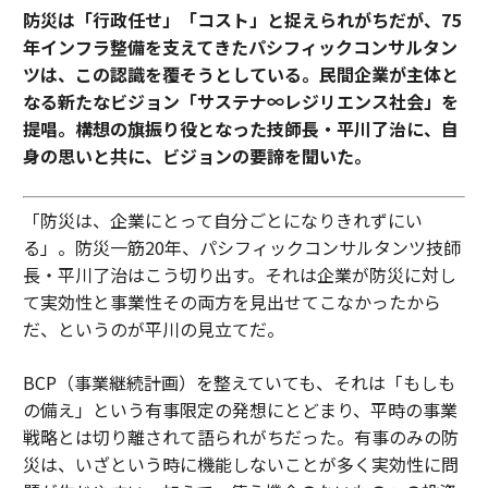
防災は「行政任せ」「コスト」と捉えられがちだが、75
年インフラ整備を支えてきたパシフィックコンサルタン
ツは、この認識を覆そうとしている。民間企業が主体と
なる新たなビジョン「サステナ∞レジリエンス社会」を
提唱。構想の旗振り役となった技師長・平川了治に、自
身の思いと共に、ビジョンの要諦を聞いた。
「防災は、企業にとって自分ごとになりきれずにい
る」。防災一筋20年、パシフィックコンサルタンツ技師
長・平川了治はこう切り出す。それは企業が防災に対し
て実効性と事業性その両方を見出せてこなかったから
だ、というのが平川の見立てだ。
BCP（事業継続計画）を整えていても、それは「もしも
の備え」という有事限定の発想にとどまり、平時の事業
戦略とは切り離されて語られがちだった。有事のみの防
災は、いざという時に機能しないことが多く実効性に問