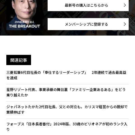
最新号の購入はこちらから
メンバーシップに登録する
関連記事
三菱鉛筆6代目社長の「奉仕するリーダーシップ」 2年連続で過去最高益
を達成
星野リゾート代表、事業承継の舞台裏「ファミリー企業あるある」をどう
乗り越えたか
ジャパネットたかた2代目社長、父との対立も。カリスマ経営からの脱却で
業績伸ばす
フォーブス「日本長者番付」2024年版、33歳のビリオネアが初のランク入
り