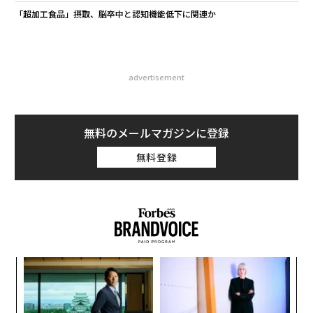
「超加工食品」摂取、脳卒中と認知機能低下に関連か
advertisement
無料のメールマガジンに登録
無料登録
ンツ
内
への
グ
た、
実
〈7
全