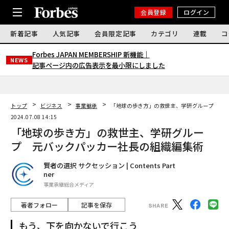
会員登録
ログイン
新着記事
人気記事
会員限定記事
カテゴリ
連載
コ
Forbes JAPAN MEMBERSHIP 新機能｜
NEWS
記事ページ内の広告表示を最小限にしました
トップ
ビジネス
事業継承
「地球の歩き方」の救世主、学研グループ 元
2024.07.08 14:15
「地球の歩き方」の救世主、学研グルー
プ 元バックパッカー社長の組織編集術
賢者の選択 サクセッション | Contents Part
ner
事業承継総合メディア
著者フォロー
記事を保存
もう、下を向かないで行こう