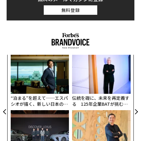
無料登録
事業承継総合メディア「
賢者の選択 サクセッション
」か
ら紹介しよう。（転載元の記事は
こちら
）
「uni」はどうしてあの色？
「私たちが名刺を渡すと、ほとんどの人が『持ってます
よ』『使ってました』って言ってくれるんですね」。数
創業
目
シン
の
原氏が言うように、鉛筆「uni」を見たことがない人は
超え
ン
珍しいでしょう。
〜
金
個
この鉛筆が生まれたのは、1958年。当時、「世界に負け
ェ
ない鉛筆を」というコンセプトで開発されました。色の
“泊まる”を超えて──エスパ
伝統を礎に、未来を再定義す
シオが描く、新しい日本のラ
る 125年企業BATが挑むス
候補は、紫色など多数あったといいます。
グジュアリー（前編）
モークレスな未来
「絶対に物まねと言われないよう」に、誰も使ったこと
がない色を探究した結果、日本の伝統色であるえび茶色
と高級感のあるワインレッドを掛け合わせた「uni（ユ