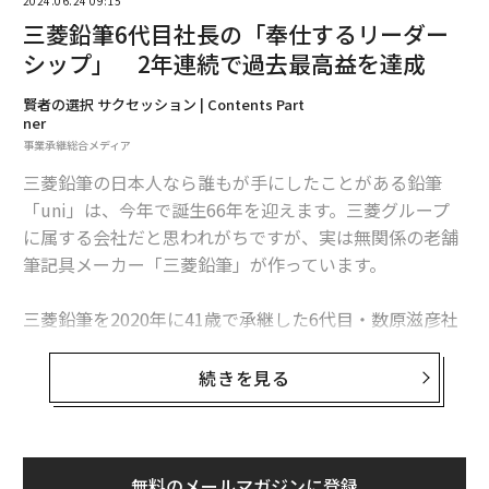
2024.06.24 09:15
三菱鉛筆6代目社長の「奉仕するリーダー
シップ」 2年連続で過去最高益を達成
賢者の選択 サクセッション | Contents Part
ner
事業承継総合メディア
三菱鉛筆の日本人なら誰もが手にしたことがある鉛筆
「uni」は、今年で誕生66年を迎えます。三菱グループ
に属する会社だと思われがちですが、実は無関係の老舗
筆記具メーカー「三菱鉛筆」が作っています。
三菱鉛筆を2020年に41歳で承継した6代目・数原滋彦社
長は、先代の父から「会社は数原家のものじゃない。お
前が社長になれると思うなよ」と言われていました。し
続きを見る
かし、2022年度は過去最高売り上げを達成し、23年は2
年連続で更新しました。同年3月に独高級筆記具の「LA
MY」を連結子会社化するなど、手腕を発揮しています。
どのように会社を継いだのでしょうか。
無料のメールマガジンに登録