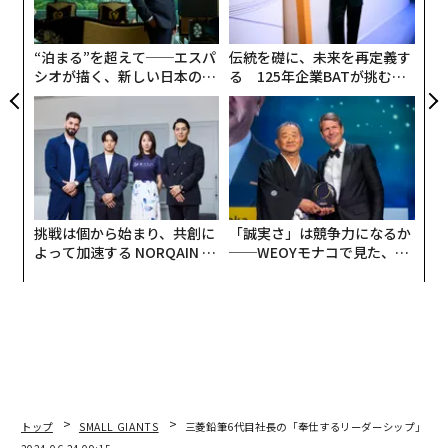
ャ
ト
リア
“泊まる”を超えて──エスパ
伝統を礎に、未来を再定義す
UM
シオが描く、新しい日本のラ
る 125年企業BATが挑むス
グジュアリー（前編）
モークレスな未来
挑戦は個から始まり、共創に
「誠実さ」は競争力になるか
よって加速する NORQAIN JA
──WEOYモナコで見た、く
PAN 特別座談会
ら寿司の経営哲学
トップ
SMALL GIANTS
三菱鉛筆6代目社長の「奉仕するリーダーシップ」 2