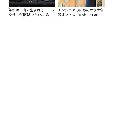
ニ）色」と呼ばれるカラーが選ばれたといいます。
革新は下山で生まれる──レ
エンジニアのためのサウナ併
クサスが新型TZとESに込め
設オフィス「Mobius Park」
元々、三菱鉛筆のルーツは1887年創業の眞崎鉛筆製造所
た「DISCOVER」の哲学
がオープン──タマディック
です。眞崎鉛筆が手がけた鉛筆は、品質の高さから逓信
が健康経営を徹底する理由
省で使われることになりました。このとき、眞崎家の家
紋が「三鱗（みつうろこ）」だったため、三菱鉛筆のロ
ゴに採用されました。あの三菱グループとは全く関係あ
りません。
ロングセラーの秘訣は、研究開発に投資する伝
統