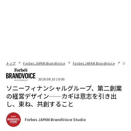
トップ
Forbes JAPAN BrandVoice
Forbes JAPAN BrandVoice
ソニ
2026.08.10 16:00
ソニーフィナンシャルグループ、第二創業
の経営デザイン──カギは意志を引き出
し、束ね、共創すること
Forbes JAPAN BrandVoice Studio