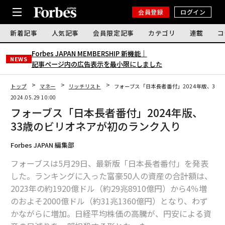
会員登録
ログイン
新着記事
人気記事
会員限定記事
カテゴリ
連載
コ
Forbes JAPAN MEMBERSHIP 新機能｜
NEWS
記事ページ内の広告表示を最小限にしました
トップ
マネー
リッチリスト
フォーブス「日本長者番付」2024年版、33
2024.05.29 10:00
フォーブス「日本長者番付」2024年版、
33歳のビリオネアが初のランク入り
Forbes JAPAN 編集部
フォーブスは5月29日、最新版「日本長者番付」を発表
した。ランキングに入った富豪50人の資産の合計額は、
2023年の約1920億ドル（約29兆8910億円）から4％増
のおよそ2000億ドル（約31兆1360億円）となり、わず
かながらに増加。日経平均株価の高騰が、円安による資