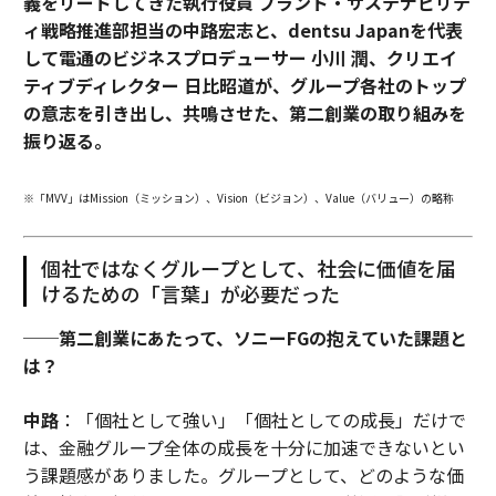
義をリードしてきた執行役員 ブランド・サステナビリテ
ィ戦略推進部担当の中路宏志と、dentsu Japanを代表
して電通のビジネスプロデューサー 小川 潤、クリエイ
ティブディレクター 日比昭道が、グループ各社のトップ
の意志を引き出し、共鳴させた、第二創業の取り組みを
振り返る。
※「MVV」はMission（ミッション）、Vision（ビジョン）、Value（バリュー）の略称
個社ではなくグループとして、社会に価値を届
けるための「言葉」が必要だった
──第二創業にあたって、ソニーFGの抱えていた課題と
は？
中路
：「個社として強い」「個社としての成長」だけで
は、金融グループ全体の成長を十分に加速できないとい
う課題感がありました。グループとして、どのような価