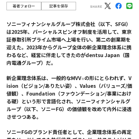
著者フォロー
記事を保存
ソニーフィナンシャルグループ株式会社（以下、SFGI）
は2025年、パーシャルスピンオフ制度を活用して、東京
証券取引所プライム市場へ上場を行い、第二の創業期を
迎えた。2023年からグループ全体の新企業理念体系に携
わるなど、経営に伴走してきたのがdentsu Japan（国
内電通グループ）だ。
新企業理念体系は、一般的なMVV
の形にとらわれず、V
※
ision（ビジョン/ありたい姿）、Values（バリューズ/価
値観）、Foundation（ファウンデーション/事業におけ
る礎）という形で言語化され、ソニーフィナンシャルグ
ループ（以下、ソニーFG）の価値観を改めて内外に浸透
させつつある。
ソニーFGのブランド責任者として、企業理念体系の再定