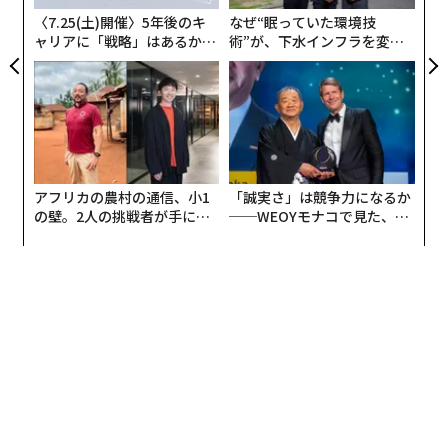
〈7.25(土)開催〉5年後のキ
なぜ“眠っていた環境技
3位はファクトリー・オートメーション用センサなどを
ャリアに「戦略」はあるか。
術”が、下水インフラを変え
手掛けるキーエンスの創業者、前回2位の滝崎武光。保
トップエグゼクティブのキャ
たのか──産総研×月島JFE
リアに触れる1日│CAREER S
アクアソリューションの10年
有資産はおよそ216億ドルで、ドル建ての資産額の減少
UMMIT 2026
幅は50人の中で最も大きく、約16億ドルのマイナスとな
った。
4位は、サントリーホールディングスを率いる佐治信忠
アフリカの農村の通信、小1
「誠実さ」は競争力になるか
とその家族。5位は、半導体製造装置などを手掛けるDis
の壁。2人の挑戦者が手にし
──WEOYモナコで見た、く
co（ディスコ）の関家一家だった。
た「次なる武器」
ら寿司の経営哲学
ディスコの創業者一族の保有資産は推定74億ドルで、前
年比での増加率は、番付に入った富豪の中で最も高い15
0％だった。日本が半導体産業の復活に向けて野心的な
取り組みを進めるなか、ディスコの株価はここ1年ほど
の間に、およそ3倍に急騰している。
「新顔」5人の最年少は33歳