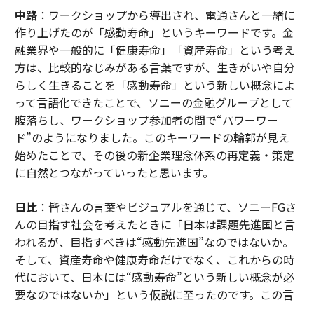
中路
：ワークショップから導出され、電通さんと一緒に
作り上げたのが「感動寿命」というキーワードです。金
融業界や一般的に「健康寿命」「資産寿命」という考え
方は、比較的なじみがある言葉ですが、生きがいや自分
らしく生きることを「感動寿命」という新しい概念によ
って言語化できたことで、ソニーの金融グループとして
腹落ちし、ワークショップ参加者の間で“パワーワー
ド”のようになりました。このキーワードの輪郭が見え
始めたことで、その後の新企業理念体系の再定義・策定
に自然とつながっていったと思います。
日比
：皆さんの言葉やビジュアルを通じて、ソニーFGさ
んの目指す社会を考えたときに「日本は課題先進国と言
われるが、目指すべきは“感動先進国”なのではないか。
そして、資産寿命や健康寿命だけでなく、これからの時
代において、日本には“感動寿命”という新しい概念が必
要なのではないか」という仮説に至ったのです。この言
葉が引き出されたのは、皆さんの熱量が共鳴しあっての