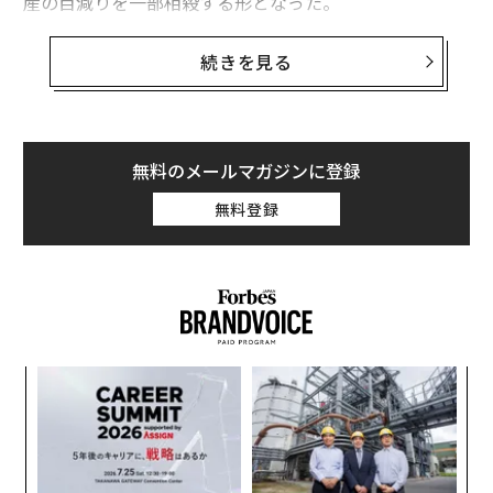
産の目減りを一部相殺する形となった。
ただ、番付入りした50人のうち半数以上が、前回の番付
続きを見る
作成時から1年の間に資産を減らしていた。反対に財力
を増した富豪は、16人にとどまっている。番付の50位の
資産額は、前回の9億6500万ドルから9億8000万ドルへ
の増加となった。
無料のメールマガジンに登録
上位3人の顔ぶれは変わらず
無料登録
最新の番付の首位は今回も、複数の衣料品ブランドを傘
下に持つファーストリテイリングの会長兼社長、柳井正
だった。柳井の保有資産は、前年より約26億ドル多いお
よそ380億ドル（約5兆9200億円）と推定される。
なく
「
続く2位には、ソフトバンクグループの創業者、孫正義
Ja
左右
が返り咲いた。ドル建てでみた保有資産は、前年より約
er」
T
目
日
61億ドル多い推定270億ドル。今回の番付に入った富豪
の
の中で、最も大きく資産を増やした。
ン