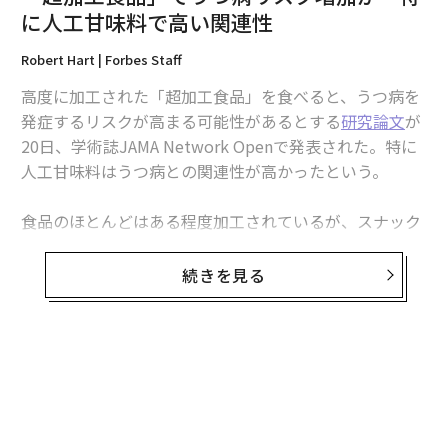
翻訳・編集＝遠藤宗生
に人工甘味料で高い関連性
Robert Hart | Forbes Staff
2026年9月号発売中
高度に加工された「超加工食品」を食べると、うつ病を
発症するリスクが高まる可能性があるとする
研究論文
が
20日、学術誌JAMA Network Openで発表された。特に
最新号の購入はこちらから
人工甘味料はうつ病との関連性が高かったという。
メンバーシップに登録する
食品のほとんどはある程度加工されているが、スナック
や冷凍食品などの「超加工食品」には通常、分離タンパ
ク質や水素添加油脂、高果糖コーンシロップ、合成添加
続きを見る
物など、家庭で調理した食事にはほとんど使われない成
分が含まれており、肥満、がん、糖尿病など多くの
関連記事
健康問題と関連
していることがこれまでにも指摘されて
「超加工食品」でうつ病リスク増加か 特に人工甘味料で高い関連性
いた。
無料のメールマガジンに登録
無料登録
認知機能の衰えない高齢者「スーパーエイジャー」 秘密は脳の白質にあ
研究チームは、約3万2000人の中年女性を対象に、2003
った
～17年の期間で4年ごとにアンケートを実施し、その食