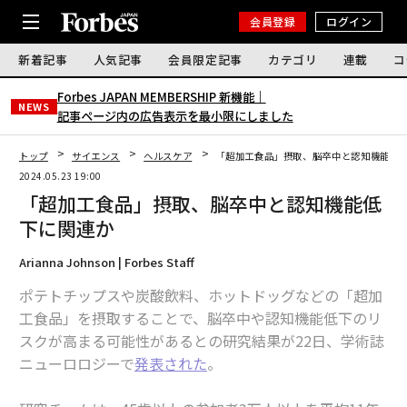
会員登録
ログイン
新着記事
人気記事
会員限定記事
カテゴリ
連載
コ
Forbes JAPAN MEMBERSHIP 新機能｜
NEWS
記事ページ内の広告表示を最小限にしました
トップ
サイエンス
ヘルスケア
「超加工食品」摂取、脳卒中と認知機能低
2024.05.23 19:00
「超加工食品」摂取、脳卒中と認知機能低
下に関連か
Arianna Johnson | Forbes Staff
ポテトチップスや炭酸飲料、ホットドッグなどの「超加
工食品」を摂取することで、脳卒中や認知機能低下のリ
スクが高まる可能性があるとの研究結果が22日、学術誌
ニューロロジーで
発表された
。