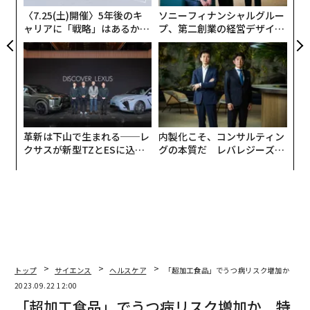
防
〈7.25(土)開催〉5年後のキ
ソニーフィナンシャルグルー
ャリアに「戦略」はあるか。
プ、第二創業の経営デザイン
トップエグゼクティブのキャ
──カギは意志を引き出し、
リアに触れる1日│CAREER S
束ね、共創すること
UMMIT 2026
革新は下山で生まれる──レ
内製化こそ、コンサルティン
クサスが新型TZとESに込め
グの本質だ レバレジーズが
た「DISCOVER」の哲学
実践する、次世代ファームの
全貌
トップ
サイエンス
ヘルスケア
「超加工食品」でうつ病リスク増加か 特
2023.09.22 12:00
「超加工食品」でうつ病リスク増加か 特