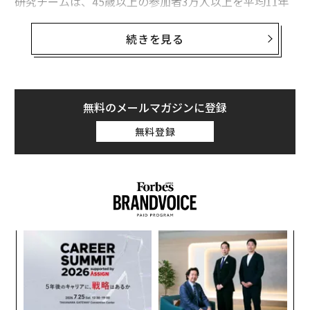
研究チームは、45歳以上の参加者3万人以上を平均11年
間追跡。認知機能低下の研究に1万4175人、脳卒中の研
究に2万243人を選んだ。どちらのグループも、以前これ
続きを見る
らの疾患にかかっていた経験はなかった。参加者のう
ち、研究期間の終わりまでに768人が認知機能障害と診
断され、1108人が脳卒中を発症した。
無料のメールマガジンに登録
超加工食品を10％多く摂取した参加者は、認知機能障害
無料登録
を発症するリスクが16％増加。一方で非加工食品やホー
ルフード（加工や精製を最小限に抑えた食材）を多く摂
取した参加者は、リスクが12％低下した。
小1
挑
にし
よっ
PA
パ
技
無