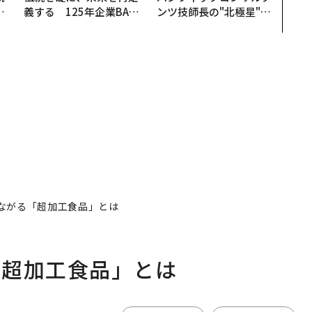
実
義する 125年企業BAT
ンツ技師長の"北極星"。
動
が挑むスモークレスな未
災害への無力感を乗り越
モ
来
え見つけた、防災一筋20
年の答え
ながる「超加工食品」とは
「超加工食品」とは