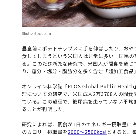
Shutterstock.com
昼食前にポテトチップスに手を伸ばしたり、おや
食してしまうという米国人は非常に多い。国民の実
る。このたび新たな研究で、米国人が間食を通じ
り、糖分・塩分・脂肪分を多く含む「超加工食品
オンライン科学誌「PLOS Global Public Hea
理についての研究で、米国成人2万3708人の間
ている。この過程で、糖尿病を患っていない平均的な
ることが判明した。
研究によれば、間食が1日のエネルギー摂取量に占め
のカロリー摂取量を
2000～2500kcal
とすると、毎