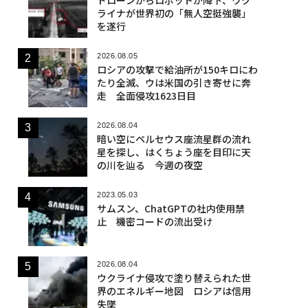
ライナが世界初の「無人空挺強襲」
を遂行
2026.08.05
ロシアの攻撃で給油所が150キロにわ
たり全滅、ウは米国の引き寄せに奔
走 全面侵攻1623日目
2026.08.04
暗い空にペルセウス座流星群の流れ
星を探し、はくちょう座を目印に天
の川を辿る 今週の夜空
2023.05.03
サムスン、ChatGPTの社内使用禁
止 機密コードの流出受け
2026.08.04
ウクライナ侵攻で塗り替えられた世
界のエネルギー地図 ロシアは信用
失墜