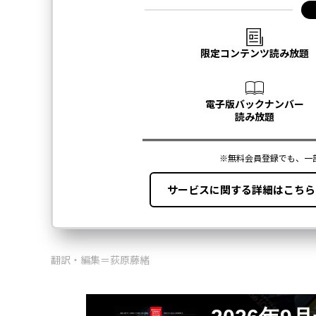
翻訳・編集＝荻原藤緒