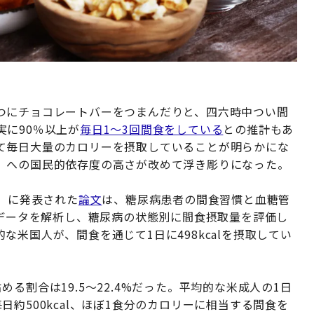
つにチョコレートバーをつまんだりと、四六時中つい間
に90％以上が
毎日1～3回間食をしている
との推計もあ
て毎日大量のカロリーを摂取していることが明らかにな
」への国民的依存度の高さが改めて浮き彫りになった。
lth」に発表された
論文
は、糖尿病患者の間食習慣と血糖管
食データを解析し、糖尿病の状態別に間食摂取量を評価し
米国人が、間食を通じて1日に498kcalを摂取してい
る割合は19.5～22.4%だった。平均的な米成人の1日
日約500kcal、ほぼ1食分のカロリーに相当する間食を