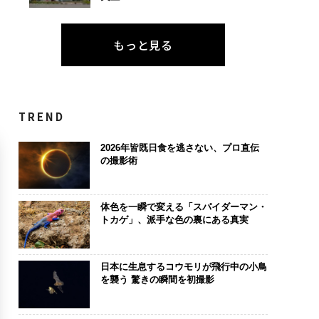
もっと見る
TREND
2026年皆既日食を逃さない、プロ直伝
の撮影術
体色を一瞬で変える「スパイダーマン・
トカゲ」、派手な色の裏にある真実
日本に生息するコウモリが飛行中の小鳥
を襲う 驚きの瞬間を初撮影