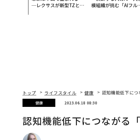
─レクサスが新型TZとE
模組織が挑む「AIフル
Sに込めた「DISCOVE
装」“使う”企業から“
R」の哲学
く”企業へ【NTTドコ
ビジネス×PwC】
トップ
ライフスタイル
健康
認知機能低下につ
健康
2023.06.18 08:30
認知機能低下につながる