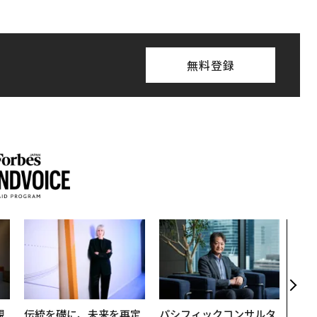
無料登録
〜決
代の
ト、
【M
×P
規
伝統を礎に、未来を再定
パシフィックコンサルタ