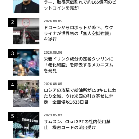
ラー、取得原価割れで約165億円のビ
ットコインを売却
2026.08.05
ドローンからロボットが降下、ウク
ライナが世界初の「無人空挺強襲」
を遂行
2026.08.06
栄養ドリンク成分の定番タウリンに
「老化細胞」を除去するメカニズム
を発見
2026.08.05
ロシアの攻撃で給油所が150キロにわ
たり全滅、ウは米国の引き寄せに奔
走 全面侵攻1623日目
2023.05.03
サムスン、ChatGPTの社内使用禁
止 機密コードの流出受け