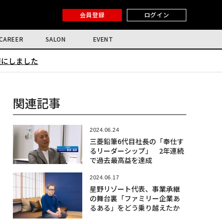
会員登録
ログイン
CAREER
SALON
EVENT
限にしました
関連記事
2024.06.24
三菱鉛筆6代目社長の「奉仕す
るリーダーシップ」 2年連続
で過去最高益を達成
2024.06.17
星野リゾート代表、事業承継
の舞台裏「ファミリー企業あ
るある」をどう乗り越えたか