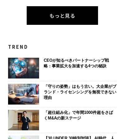
もっと見る
TREND
CEOが知るべきパートナーシップ戦
略：事業拡大を加速する4つの秘訣
「守りの姿勢」はもう古い。大企業がブ
ランド・ライセンシングを無視できない
理由
「超仕組み化」で年間1000件超をさば
くM&Aの新ステージ
【30 UNDER 30特別対談】 AI時代、人