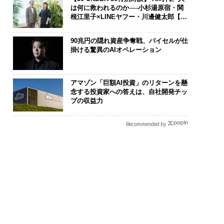
は何に救われるのか──小杉湯原宿・関
根江里子×LINEヤフー・川邊健太郎【後
編】
90兆円の隠れ資産争奪戦、バイセルが仕
掛ける驚異のAIオペレーション
アマゾン「巨額AI投資」のリターンを懸
念する投資家への答えは、自社開発チッ
プの収益力
Recommended by