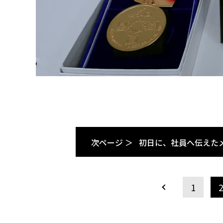
次ページ ＞
初日に、社員へ伝えた
1