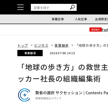
新着記事
人気記事
会員限定
Fo
NEWS
トップ
ビジネス
事業継承
「地球の歩き方」の
事業継承
2024.07.08 14:15
「地球の歩き方」の救世
ッカー社長の組織編集術
賢者の選択 サクセッション | Contents Par
事業承継総合メディア