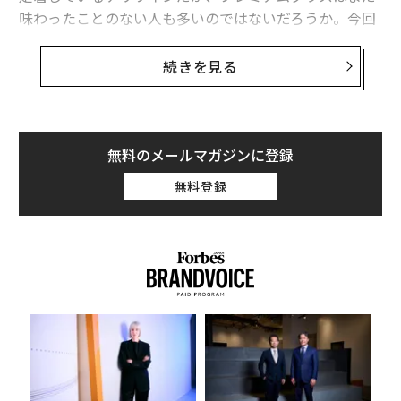
味わったことのない人も多いのではないだろうか。今回
は、こうした、チリワインの世界をご紹介したい。
続きを見る
チリをファインワインの世界地図に載せる
チャドウィック氏は、1870年創業のチリの名門ワイナリ
ー「ヴィーニャ・エラスリス（Vina Errazuriz）」（現在
無料のメールマガジンに登録
は「ヴィニェドス・ファミリア・チャドウィック」が所
有する4ブランドの一つ）を所有するファミリーの5世代
無料登録
目として生まれ育った。ボルドーに留学後、家業に参
画。その後、カリフォルニアのロバート・モンダヴィと
合弁でチリに「ヴィーニャ・セーニャ（Vina Sena）」
を設立するなど、チリを舞台に高品質のワインを手掛け
ている。
A
顧客
pa
革
な
ク