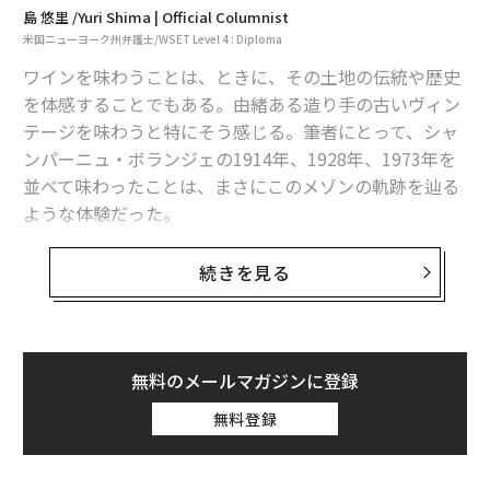
島 悠里 /Yuri Shima | Official Columnist
米国ニューヨーク州弁護士/WSET Level 4 : Diploma
ワインを味わうことは、ときに、その土地の伝統や歴史
を体感することでもある。由緒ある造り手の古いヴィン
テージを味わうと特にそう感じる。筆者にとって、シャ
ンパーニュ・ボランジェの1914年、1928年、1973年を
並べて味わったことは、まさにこのメゾンの軌跡を辿る
ような体験だった。
ボランジェといえば、映画｢007｣シリーズでジェーム
続きを見る
ズ・ボンドが愛するブランド、または英国王室の御用達
というイメージが強いかもしれないが、それ以外にも語
りつくせないほどの魅力がある。今回は、ピノ・ノワー
ル、樽醸造、そしてサステイナビリティをキーワード
無料のメールマガジンに登録
に、今のボランジェを切り取ってみたい。
無料登録