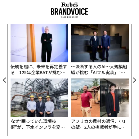
2024年に開催の「ベルリン・テイスティング」2
A
0周年記念イベント
顧客
pa
チャドウィック氏は、その後も世界各地でこうしたテイ
革
な
スティングを開催し、チリワインの発信を続けてきた。
ク
た「
そして、この歴史的なテイスティングから20年が経った
今年、ベルリンを皮切りに世界各地で記念イベントが行
伝統を礎に、未来を再定義す
〜決断する人のAI〜大規模組
筆者も2022年、2023年にボランジェの畑でピノ・ノワールの収穫を体験
われている。
る 125年企業BATが挑むス
織が挑む「AIフル実装」“使
モークレスな未来
う”企業から“動く”企業へ【N
ピノ・ノワールへの想い
TTドコモビジネス×PwC】
東京では、5月下旬に、チャドウィック氏とソムリエの
シャンパーニュ・ボランジェは、1829年にアイ村で創業
田崎真也氏によるホストで、特別なセミナーが開催さ
し、今も家族経営を続けているメゾンだ。アイは、シャ
れ、チャドウィック氏が手掛ける4銘柄のワインの、複
ンパーニュ地方の数ある村の中でも｢特級格付け｣の17村
数のヴィンテージで構成された、計13ワインの比較試飲
の一つで、昔から最良のピノ・ノワールが育つ場所とし
が実施された。
なぜ“眠っていた環境技
アフリカの農村の通信、小1
て名高い。シャンパーニュ中に広大な自社畑を所有する
術”が、下水インフラを変え
の壁。2人の挑戦者が手にし
たのか──産総研×月島JFE
た「次なる武器」
ボランジェだが、アイ村にも多く畑を持っており、ここ
各銘柄、どの年のワインを試飲するかは、田崎氏が、数
アクアソリューションの10年