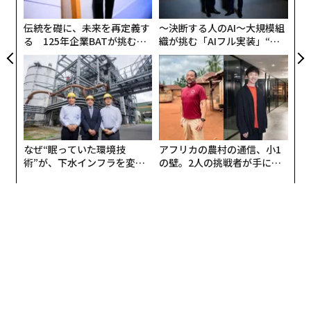
た「
伝統を礎に、未来を再定義す
〜決断する人のAI〜大規模組
る 125年企業BATが挑むス
織が挑む「AIフル実装」“使
モークレスな未来
う”企業から“動く”企業へ【N
TTドコモビジネス×PwC】
なぜ“眠っていた環境技
アフリカの農村の通信、小1
術”が、下水インフラを変え
の壁。2人の挑戦者が手にし
今から20年前、ワイン産地としてのチリの知名度は高ま
たのか──産総研×月島JFE
た「次なる武器」
っていたが、世界でも高品質のワインを造り得るとはあ
アクアソリューションの10年
まり知られていなかった。そこにもどかしさを感じてい
た同氏は、2004年、36人のワイン批評家や専門家をベル
リンに招き、ボルドーやトスカーナのトップクラスのワ
インと、自身のチリワインをブラインドで比較試飲する
「ベルリン・テイスティング」を開催。これは、1976年
にカリフォルニアワインの可能性を世界に知らしめた、
パリスの審判とも呼ばれる「パリ・テイスティング」か