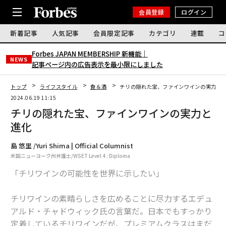
会員登録
ログイン
新着記事
人気記事
会員限定記事
カテゴリ
連載
コ
Forbes JAPAN MEMBERSHIP 新機能｜
NEWS
記事ページ内の広告表示を最小限にしました
トップ
ライフスタイル
食＆酒
チリの隠れた宝、ファインワインの実力と
2024.06.19 11:15
チリの隠れた宝、ファインワインの実力と
進化
島 悠里 /Yuri Shima | Official Columnist
米国ニューヨーク州弁護士/WSET Level 4 : Diploma
「チリワインの可能性を世界に示したい」
チリワインの素晴らしさを広めることに尽力するエデュ
アルド・チャドウィック氏の言葉だ。日本でもすっかり
定着しているチリワインだが、プレミアムクラスはまだ