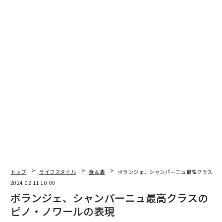
ら着想を得ている。
パリ・テイスティングを主催したイギリスのワイン専門
家、故スティーヴン・スパリア氏がベルリン・テイステ
ィングのホストを務めた。スパリア氏はのちに、結果次
第では、チリワインの可能性を示すどころか、反対の効
果を招いてしまうリスクもあるこの行動を、「とても勇
気があることだと思った」と語っている。
結果は、ボルドーの一級シャトーらを凌駕して、自身の
2000年の「ヴィニエド・チャドウィック（Vinedo Chad
wick）」が首位を獲得。さらに、2001年の「セーニ
ャ」が次点に続き、10位内にチリワインは、4つがラン
クインした。
トップ
ライフスタイル
食＆酒
ボランジェ、シャンパーニュ最高クラスの
2024.02.11 10:00
ボランジェ、シャンパーニュ最高クラスの
ピノ・ノワールの表現