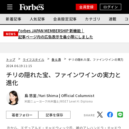
会員登録
ログイン
新着記事
人気記事
会員限定記事
カテゴリ
連載
コ
Forbes JAPAN MEMBERSHIP 新機能｜
NEWS
記事ページ内の広告表示を最小限にしました
トップ
ライフスタイル
食＆酒
チリの隠れた宝、ファインワインの実力と
2024.06.19 11:15
チリの隠れた宝、ファインワインの実力と
進化
島 悠里 /Yuri Shima | Official Columnist
米国ニューヨーク州弁護士/WSET Level 4 : Diploma
著者フォロー
記事を保存
左から、エデュアルド・チャドウィック氏、娘のアレハンドラ・チャドウ