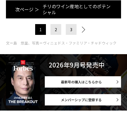
チリのワイン産地としてのポテン
次ページ ＞
シャル
1
2
3
文＝島 悠里、写真＝ヴィニェドス・ファミリア・チャドウィック
2026年9月号発売中
最新号の購入はこちらから
メンバーシップに登録する