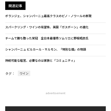
関連記事
ボランジェ、シャンパーニュ最高クラスのピノ・ノワールの表現
スパークリング・ワインの有望株、英国「ガスボーン」の進化
チームで勝ち取った栄冠 全日本最優秀ソムリエに野坂昭彦氏
シャンパーニュ ビルカール・サルモン、「特別な畑」の物語
持続可能な経営、必要なのは家族と「コミュニティ」
タグ：
ワイン
advertisement