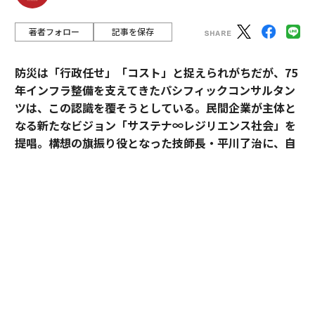
著者フォロー
記事を保存
防災は「行政任せ」「コスト」と捉えられがちだが、75
年インフラ整備を支えてきたパシフィックコンサルタン
ツは、この認識を覆そうとしている。民間企業が主体と
なる新たなビジョン「サステナ∞レジリエンス社会」を
提唱。構想の旗振り役となった技師長・平川了治に、自
身の思いと共に、ビジョンの要諦を聞いた。
「防災は、企業にとって自分ごとになりきれずにい
る」。防災一筋20年、パシフィックコンサルタンツ技師
長・平川了治はこう切り出す。それは企業が防災に対し
て実効性と事業性その両方を見出せてこなかったから
だ、というのが平川の見立てだ。
BCP（事業継続計画）を整えていても、それは「もしも