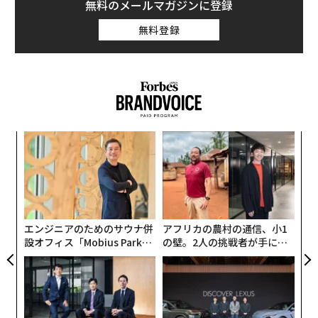
無料のメールマガジンに登録
無料登録
キ
「
か。
─
キャ
ら
“
R S
シ
グ
エンジニアのためのサウナ併
アフリカの農村の通信、小1
設オフィス「Mobius Park」
の壁。2人の挑戦者が手にし
がオープン──タマディック
た「次なる武器」
が健康経営を徹底する理由