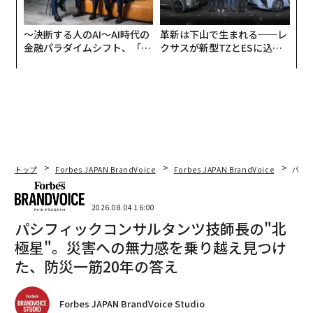
〜決断する人のAI〜AI時代の
革新は下山で生まれる──レ
金融パラダイムシフト、「超
クサスが新型TZとESに込め
個別化」の核心 【MUFG×ウ
た「DISCOVER」の哲学
ェルスナビ×PwC】
トップ
Forbes JAPAN BrandVoice
Forbes JAPAN BrandVoice
パシ
2026.08.04 16:00
パシフィックコンサルタンツ技師長の"北
極星"。災害への無力感を乗り越え見つけ
た、防災一筋20年の答え
Forbes JAPAN BrandVoice Studio