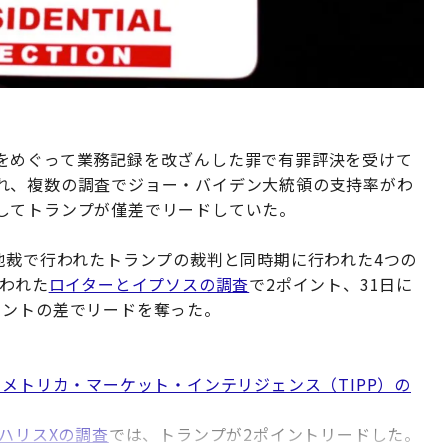
をめぐって業務記録を改ざんした罪で有罪評決を受けて
れ、複数の調査でジョー・バイデン大統領の支持率がわ
してトランプが僅差でリードしていた。
地裁で行われたトランプの裁判と同時期に行われた4つの
行われた
ロイターとイプソスの調査
で2ポイント、31日に
イントの差でリードを奪った。
ノメトリカ・マーケット・インテリジェンス（TIPP）の
ハリスXの調査
では、トランプが2ポイントリードした。