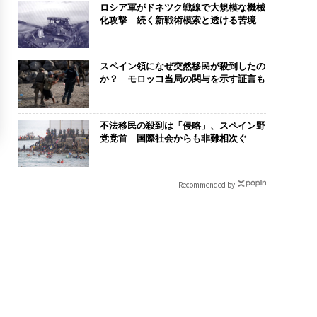
ロシア軍がドネツク戦線で大規模な機械
化攻撃 続く新戦術模索と透ける苦境
スペイン領になぜ突然移民が殺到したの
か？ モロッコ当局の関与を示す証言も
不法移民の殺到は「侵略」、スペイン野
党党首 国際社会からも非難相次ぐ
Recommended by