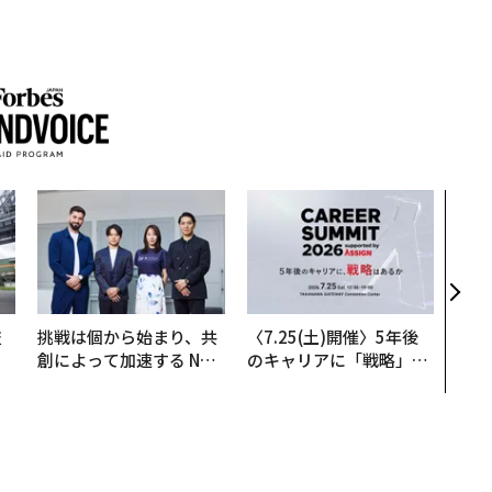
目先
年後
─ア
支援
技
挑戦は個から始まり、共
〈7.25(土)開催〉5年後
を
創によって加速する NOR
のキャリアに「戦略」は
×
QAIN JAPAN 特別座談会
あるか。トップエグゼク
ー
ティブのキャリアに触れ
る1日│CAREER SUMMI
T 2026