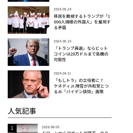
2024.05.24
移民を敵視するトランプが「1
000人規模の外国人」を雇用す
る矛盾
2024.05.10
「トランプ再選」ならビット
コインは20万ドルまで急騰の
可能性
2024.04.11
「もしトラ」の立役者に？
ケネディJr.陣営が共和党とつ
るみ「バイデン排除」画策
人気記事
2026.08.05
ドローンからロボットが降下、ウク