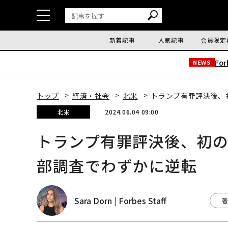
新着記事
人気記事
会員限定
Fo
NEWS
トップ
経済・社会
北米
トランプ有罪評決後、
北米
2024.06.04 09:00
トランプ有罪評決後、初
部調査でわずかに逆転
Sara Dorn | Forbes Staff
著