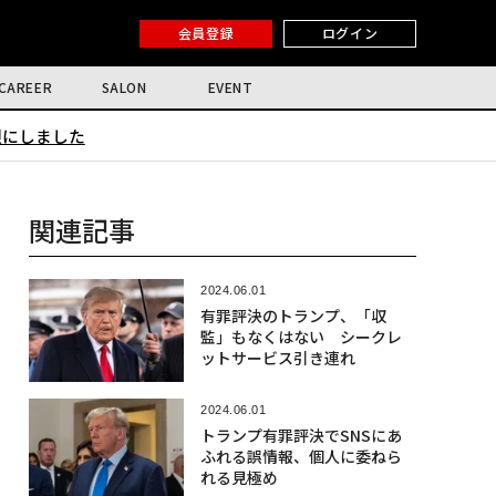
会員登録
ログイン
CAREER
SALON
EVENT
限にしました
関連記事
2024.06.01
有罪評決のトランプ、「収
監」もなくはない シークレ
ットサービス引き連れ
2024.06.01
トランプ有罪評決でSNSにあ
ふれる誤情報、個人に委ねら
れる見極め