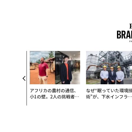
アフリカの農村の通信、
なぜ“眠っていた環境
小1の壁。2人の挑戦者が
術”が、下水インフラ
手にした「次なる武器」
変えたのか──産総研
月島JFEアクアソリュ
ションの10年