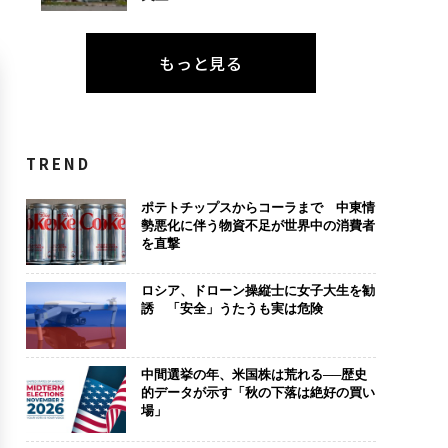
もっと見る
TREND
ポテトチップスからコーラまで 中東情
勢悪化に伴う物資不足が世界中の消費者
を直撃
ロシア、ドローン操縦士に女子大生を勧
誘 「安全」うたうも実は危険
中間選挙の年、米国株は荒れる──歴史
的データが示す「秋の下落は絶好の買い
場」