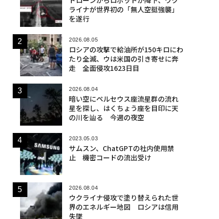
ライナが世界初の「無人空挺強襲」
を遂行
2026.08.05
ロシアの攻撃で給油所が150キロにわ
たり全滅、ウは米国の引き寄せに奔
走 全面侵攻1623日目
2026.08.04
暗い空にペルセウス座流星群の流れ
星を探し、はくちょう座を目印に天
の川を辿る 今週の夜空
2023.05.03
サムスン、ChatGPTの社内使用禁
止 機密コードの流出受け
2026.08.04
ウクライナ侵攻で塗り替えられた世
界のエネルギー地図 ロシアは信用
失墜