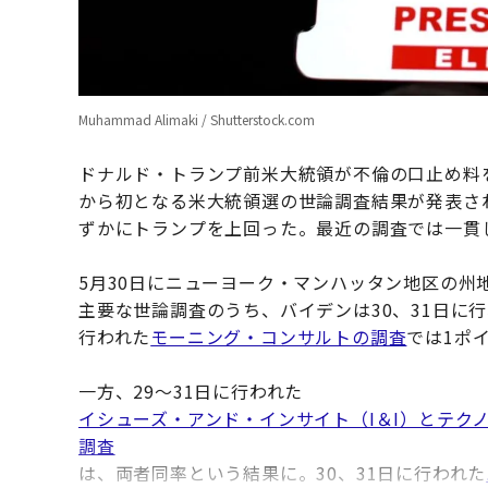
Muhammad Alimaki / Shutterstock.com
ドナルド・トランプ前米大統領が不倫の口止め料
から初となる米大統領選の世論調査結果が発表さ
ずかにトランプを上回った。最近の調査では一貫
5月30日にニューヨーク・マンハッタン地区の州
主要な世論調査のうち、バイデンは30、31日に
行われた
モーニング・コンサルトの調査
では1ポ
一方、29～31日に行われた
イシューズ・アンド・インサイト（I＆I）とテク
調査
は、両者同率という結果に。30、31日に行われた