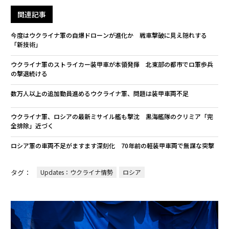
関連記事
今度はウクライナ軍の自爆ドローンが進化か 戦車撃破に見え隠れする
「新技術」
ウクライナ軍のストライカー装甲車が本領発揮 北東部の都市でロ軍歩兵
の撃退続ける
数万人以上の追加動員進めるウクライナ軍、問題は装甲車両不足
ウクライナ軍、ロシアの最新ミサイル艦も撃沈 黒海艦隊のクリミア「完
全排除」近づく
ロシア軍の車両不足がますます深刻化 70年前の軽装甲車両で無謀な突撃
タグ：
Updates：ウクライナ情勢
ロシア