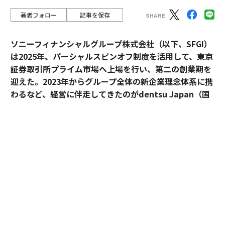
著者フォロー
記事を保存
ソニーフィナンシャルグループ株式会社（以下、SFGI）
は2025年、パーシャルスピンオフ制度を活用して、東京
証券取引所プライム市場へ上場を行い、第二の創業期を
迎えた。2023年からグループ全体の新企業理念体系に携
わるなど、経営に伴走してきたのがdentsu Japan（国
内電通グループ）だ。
新企業理念体系は、一般的なMVV
の形にとらわれず、V
※
ision（ビジョン/ありたい姿）、Values（バリューズ/価
値観）、Foundation（ファウンデーション/事業におけ
る礎）という形で言語化され、ソニーフィナンシャルグ
ループ（以下、ソニーFG）の価値観を改めて内外に浸透
させつつある。
ソニーFGのブランド責任者として、企業理念体系の再定