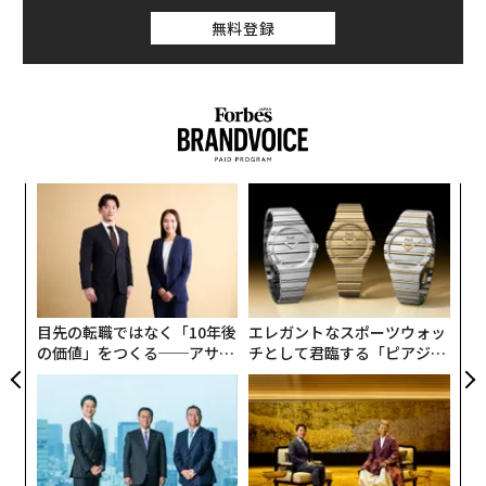
無料登録
創に
ア
 JA
の
た
〜
織
う
T
目先の転職ではなく「10年後
エレガントなスポーツウォッ
の価値」をつくる──アサイ
チとして君臨する「ピアジ
ンの長期伴走型支援とは
ェ」ポロの魅力