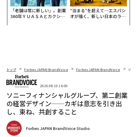
「老舗は常に新しい」。創業
“泊まる”を超えて─エスパシ
360年ＹＵＡＳＡとカクシン
オが描く、新しい日本のラグ
CEO田尻望が語る、AIを超え
ジュアリー（中編）
る人の価値
トップ
Forbes JAPAN BrandVoice
Forbes JAPAN BrandVoice
ソニ
2026.08.10 16:00
ソニーフィナンシャルグループ、第二創業
の経営デザイン──カギは意志を引き出
し、束ね、共創すること
Forbes JAPAN BrandVoice Studio