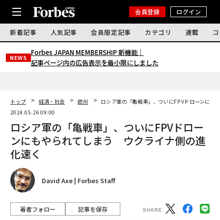
会員登録
ログイン
新着記事
人気記事
会員限定記事
カテゴリ
連載
コ
Forbes JAPAN MEMBERSHIP 新機能｜
NEWS
記事ページ内の広告表示を最小限にしました
トップ
経済・社会
欧州
ロシア軍の「亀戦車」、ついにFPVドローンにも
2024.05.26 09:00
ロシア軍の「亀戦車」、ついにFPVドロー
ンにもやられてしまう ウクライナ側の進
化速く
David Axe | Forbes Staff
著者フォロー
記事を保存