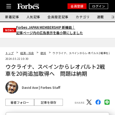
会員登録
ログイン
新着記事
人気記事
会員限定記事
カテゴリ
連載
コ
Forbes JAPAN MEMBERSHIP 新機能｜
NEWS
記事ページ内の広告表示を最小限にしました
トップ
経済・社会
欧州
ウクライナ、スペインからレオパルト2戦車を20
2024.03.22 10:30
ウクライナ、スペインからレオパルト2戦
車を20両追加取得へ 問題は納期
David Axe | Forbes Staff
著者フォロー
記事を保存