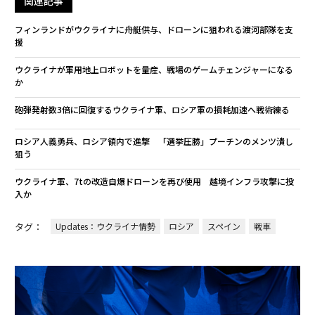
関連記事
フィンランドがウクライナに舟艇供与、ドローンに狙われる渡河部隊を支
援
ウクライナが軍用地上ロボットを量産、戦場のゲームチェンジャーになる
か
砲弾発射数3倍に回復するウクライナ軍、ロシア軍の損耗加速へ戦術練る
ロシア人義勇兵、ロシア領内で進撃 「選挙圧勝」プーチンのメンツ潰し
狙う
ウクライナ軍、7tの改造自爆ドローンを再び使用 越境インフラ攻撃に投
入か
タグ：
Updates：ウクライナ情勢
ロシア
スペイン
戦車