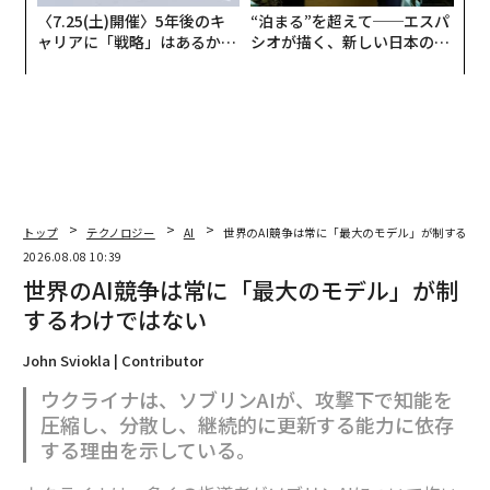
〈7.25(土)開催〉5年後のキ
“泊まる”を超えて──エスパ
ャリアに「戦略」はあるか。
シオが描く、新しい日本のラ
トップエグゼクティブのキャ
グジュアリー（前編）
リアに触れる1日│CAREER S
UMMIT 2026
トップ
テクノロジー
AI
世界のAI競争は常に「最大のモデル」が制するわ
2026.08.08 10:39
世界のAI競争は常に「最大のモデル」が制
するわけではない
John Sviokla | Contributor
ウクライナは、ソブリンAIが、攻撃下で知能を
圧縮し、分散し、継続的に更新する能力に依存
する理由を示している。