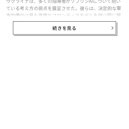
ウクライナは、多くの指導者がソブリンAIについて抱い
ている考え方の弱点を露呈させた。彼らは、決定的な軍
事的優位は最も高度なフロンティアモデルを持つ国に属
すると想定している。
続きを見る
フロンティア能力は極めて重要である。だがウクライナ
の経験が示すのは、それが軍事的優位の始まりにすぎ
ず、完成形ではないということだ。
有用な戦略モデルは次のように表せる。
軍事AI能力 = その国が利用できるフロンティア能力 ×
それを国家目標に移転・圧縮・適応させる能力 × 部隊
全体への展開密度 × 更新・適応の速度 × 戦闘条件下で
のレジリエンス。
これは実証的に検証された方程式ではない。システム全
体を考えるための枠組みである。