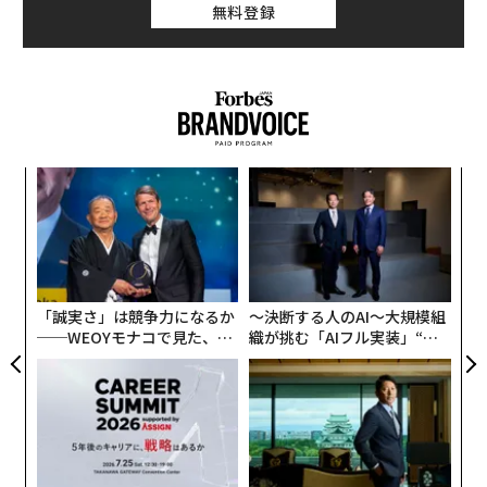
無料登録
創業
パ
シン
技
超え
無
革
防
ク
た「
「誠実さ」は競争力になるか
〜決断する人のAI〜大規模組
──WEOYモナコで見た、く
織が挑む「AIフル実装」“使
ら寿司の経営哲学
う”企業から“動く”企業へ【N
TTドコモビジネス×PwC】