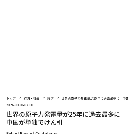
2026年9月号発売中
最新号の購入はこちらから
メンバーシップに登録する
関連記事
ウクライナに干天の慈雨、スウェーデンが砲弾や攻撃艇含む新たな軍事援
トップ
経済・社会
経済
世界の原子力発電量が25年に過去最多に 中国が
助
2026.08.06 07:00
世界の原子力発電量が25年に過去最多に
ウクライナがロシア軍のスホーイをまた撃墜、3日で計6機の大戦果に
中国が単独でけん引
ロシア軍が見つけた勝ち方「滑空爆弾による猛爆」、防げる兵器は1つだけ
Robert Rapier | Contributor