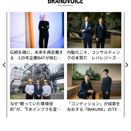
中国が単独でけん引
連載一覧
〜
この新たな記録を正しく理解するには、背景を把握して
金
個
おく必要がある。世界の原子力発電量は06年に2803テラ
【
ェ
ワット時に達したが、それから19年が経過したにもかか
に
advertisement
が
わらず、25年の原子力発電量はわずか1.5％程度増加し
わ
たに過ぎない。原子力発電はようやく過去の最高記録を
伝統を礎に、未来を再定義す
内製化こそ、コンサルティン
上回ったが、この期間は世界にとって急速な拡大期では
る 125年企業BATが挑むス
グの本質だ レバレジーズが
モークレスな未来
実践する、次世代ファームの
なかった。
全貌
原子力発電量は15年の2576テラワット時から、10年後
の25年には10.5％増加して2845テラワット時となった。
つまり年率では約1％の増加に相当する。この増加分の
すべてを中国が占めており、同国の原子力発電量は15年
なぜ“眠っていた環境技
「コンディション」が成果を
の171テラワット時から25年には485テラワット時へと
術”が、下水インフラを変え
左右する――「BAKUNE」のTEN
たのか──産総研×月島JFE
TIALが支える「挑戦者の明
増加した。
アクアソリューションの10年
日」
中国を除くと、25年の世界の原子力発電量は10年前と比