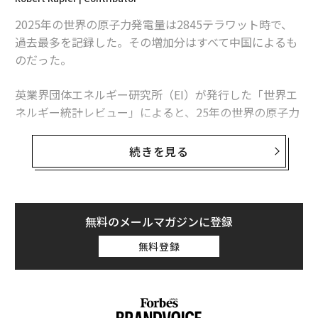
ロシア軍、最新のT-90戦車を一度に4両失う 攻勢の裏で損害ますます拡大
2025年の世界の原子力発電量は2845テラワット時で、
過去最多を記録した。その増加分はすべて中国によるも
ロシア勝利で2000万人が避難民になる可能性 今、米国がなすべきこと
のだった。
タグ：
Updates：ウクライナ情勢
ロシア
英業界団体エネルギー研究所（EI）が発行した「世界エ
ネルギー統計レビュー」によると、25年の世界の原子力
発電量は前年比1.3％、30テラワット時増加した。中国
の増加分は34テラワット時を超えたため、同国を除け
続きを見る
ば、世界の原子力発電量は減少したことになる。
この数字は「世界的な原子力ルネッサンス」という大ま
かな主張より、業界の実情をより的確に捉えている。原
無料のメールマガジンに登録
子力発電量は増加しているものの、拡大は特定の国に集
無料登録
中している。米国は引き続き世界最多の原子力発電所を
稼働させているが、中国は急速にその差を縮めている。
連載
日本は徐々に回復しているが、欧州諸国の多くは10年前
Updates：ウクライナ情勢
の水準を下回っている。