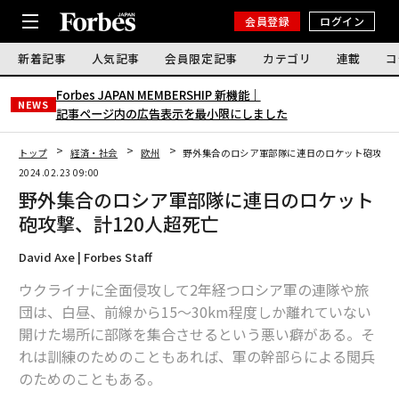
会員登録
ログイン
新着記事
人気記事
会員限定記事
カテゴリ
連載
コ
Forbes JAPAN MEMBERSHIP 新機能｜
NEWS
記事ページ内の広告表示を最小限にしました
トップ
経済・社会
欧州
野外集合のロシア軍部隊に連日のロケット砲攻撃、
2024.02.23 09:00
野外集合のロシア軍部隊に連日のロケット
砲攻撃、計120人超死亡
David Axe | Forbes Staff
ウクライナに全面侵攻して2年経つロシア軍の連隊や旅
団は、白昼、前線から15〜30km程度しか離れていない
開けた場所に部隊を集合させるという悪い癖がある。そ
れは訓練のためのこともあれば、軍の幹部らによる閲兵
のためのこともある。