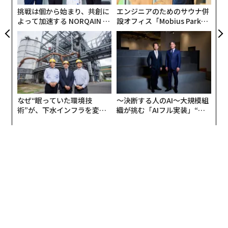
防
挑戦は個から始まり、共創に
エンジニアのためのサウナ併
よって加速する NORQAIN JA
設オフィス「Mobius Park」
PAN 特別座談会
がオープン──タマディック
が健康経営を徹底する理由
なぜ“眠っていた環境技
〜決断する人のAI〜大規模組
術”が、下水インフラを変え
織が挑む「AIフル実装」“使
たのか──産総研×月島JFE
う”企業から“動く”企業へ【N
アクアソリューションの10年
TTドコモビジネス×PwC】
翻訳・編集＝江戸伸禎