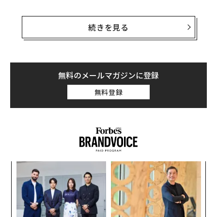
前線から15〜30kmというのは、ウクライナ軍の米国製
高機動ロケット砲システム（HIMARS）の主弾薬である
続きを見る
M30、M31ロケット弾の射程にゆうに収まる距離だ。
だから、ウクライナ軍がこうした部隊集合を2日間で2
回、おそらくドローン（無人機）で発見し、砲撃を加え
無料のメールマガジンに登録
たのは驚くべきことではない。ロシア側にはそれぞれ60
無料登録
人超の死者が出たもようだ。
「
左右
T
パ
日
技
無