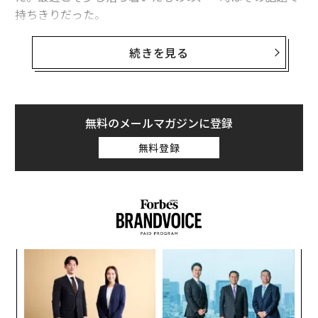
持ちきりだった。
実は、1月末、アジア最大級のオプショナルツアーの予
続きを見る
約サイトを運営する「KKDAY JAPAN」から、今年の春節
（旧正月）の大型連休中に訪問したい日本の人気都道府
県ランキングが発表され、総合結果として、1位 東京、2
位 大阪、3位 北海道、4位 京都に次いで、なんと岐阜県
無料のメールマガジンに登録
が5位と発表されたのだ。
無料登録
これは、世界75万人以上のユーザーが利用する体験予約
サイト「KKday」での、アジアの中華系の人々が実際に
この期間中の旅を予約したデータをもとに出された結果
で、国別の予約数のランキングは、以下の表のようにな
っている。
義す
A
むス
顧客
pa
ソ
な
プ