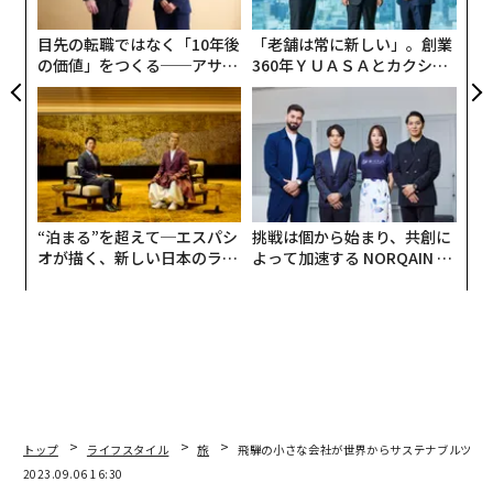
─
束
目先の転職ではなく「10年後
「老舗は常に新しい」。創業
の価値」をつくる──アサイ
360年ＹＵＡＳＡとカクシン
ンの長期伴走型支援とは
CEO田尻望が語る、AIを超え
る人の価値
さらに今年の旅の傾向として「都市圏の予約数が減少し
た一方、地方が人気で、特に人気が拡大しているのが岐
阜県で、春節の予約数はすでに昨年と比較して200パー
“泊まる”を超えて─エスパシ
挑戦は個から始まり、共創に
セント以上増（実際は300パーセント増）。白川郷や飛
オが描く、新しい日本のラグ
よって加速する NORQAIN JA
騨高山の人気に加え、スキー場なども多くの予約があ
ジュアリー（中編）
PAN 特別座談会
る」と大きく発信された。
トップ
ライフスタイル
旅
飛騨の小さな会社が世界からサステナブルツー
2023.09.06 16:30