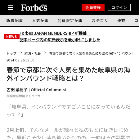
会員登録
ログイン
新着記事
人気記事
会員限定記事
カテゴリ
連載
コ
Forbes JAPAN MEMBERSHIP 新機能｜
NEWS
記事ページ内の広告表示を最小限にしました
トップ
経済・社会
春節で京都に次ぐ人気を集めた岐阜県の海外インバウンド戦
2024.02.26 19:30
春節で京都に次ぐ人気を集めた岐阜県の海
外インバウンド戦略とは？
古田 菜穂子 | Official Columnist
国際観光戦略アドバイザー
「岐阜県、インバウンドですごいことになっているんだ
って？」
2月上旬、そんなメールが続々と私のもとに届きはじめ
た。最近こそ少し落ち着いたものの、一時はその話題で