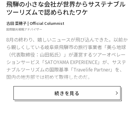
飛騨の小さな会社が世界からサステナブル
ツーリズムで認められたワケ
古田 菜穂子 | Official Columnist
国際観光戦略アドバイザー
8月の終わり、嬉しいニュースが飛び込んできた。以前か
ら親しくしている岐阜県飛騨市の旅行事業者「美ら地球
インバウンド観光客でごったがえす高山市上三之町の古い町並み
（代表取締役：山田拓氏）」が運営するツアーオペレー
実際に春節の期間中には、高山市上三之町の古い町並み
ションサービス「SATOYAMA EXPERIENCE」が、サステ
や、世界遺産白川郷の合掌集落などは、香港やシンガポ
ナブルツーリズムの国際基準「Travelife Partner」を、
ール、マレーシアなどのアジア圏からの旅行者であふれ
国内の地方部では初めて取得したのだ。
かえり、多言語がとびかうなか、飲食店では長い行列が
でき、風情ある建物などを背景に記念写真を撮る姿が至
これはサステナブルツーリズムを推進している人間にと
続きを見る
る所で見られた。周辺駐車場も観光バスなどで溢れ、旅
っては、素晴らしい快挙だとすぐに理解できるのだが、
館、ホテルもほぼ満室という状態が続くなど、かなりの
残念なことにサステナブルツーリズム自体の浸透度が欧
賑わいとなっている。
米に比べてまだまだ低い日本では、あまりその価値や取
得の難しさについては知られていない。
コロナ禍3年間もプロモーションを継続