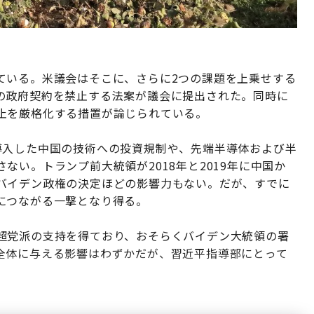
ている。米議会はそこに、さらに2つの課題を上乗せする
の政府契約を禁止する法案が議会に提出された。同時に
止を厳格化する措置が論じられている。
導入した中国の技術への投資規制や、先端半導体および半
ない。トランプ前大統領が2018年と2019年に中国か
バイデン政権の決定ほどの影響力もない。だが、すでに
につながる一撃となり得る。
超党派の支持を得ており、おそらくバイデン大統領の署
全体に与える影響はわずかだが、習近平指導部にとって
。