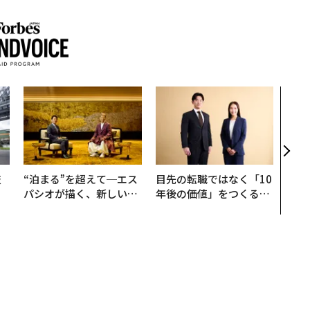
〜決
代の
ト、
【M
×P
技
“泊まる”を超えて─エス
目先の転職ではなく「10
を
パシオが描く、新しい日
年後の価値」をつくる─
×
本のラグジュアリー（中
─アサインの長期伴走型
ー
編）
支援とは