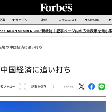
記事
カテゴリ
連載
コラムニスト
AWARD
rbes JAPAN MEMBERSHIP 新機能｜
記事ページ内の広告表示を最小
苦境の中国経済に追い打ち
の中国経済に追い打ち
著者フォロー
記事を保存