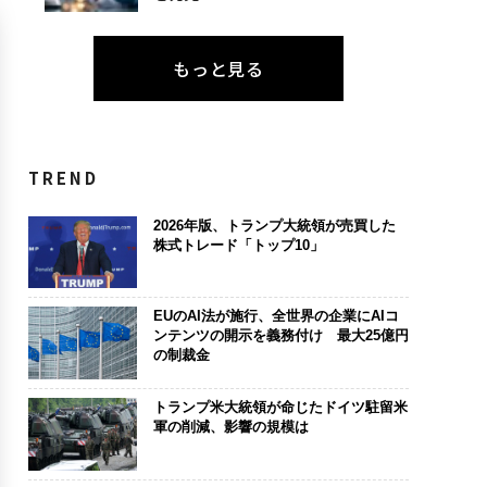
もっと見る
TREND
2026年版、トランプ大統領が売買した
株式トレード「トップ10」
EUのAI法が施行、全世界の企業にAIコ
ンテンツの開示を義務付け 最大25億円
の制裁金
トランプ米大統領が命じたドイツ駐留米
軍の削減、影響の規模は