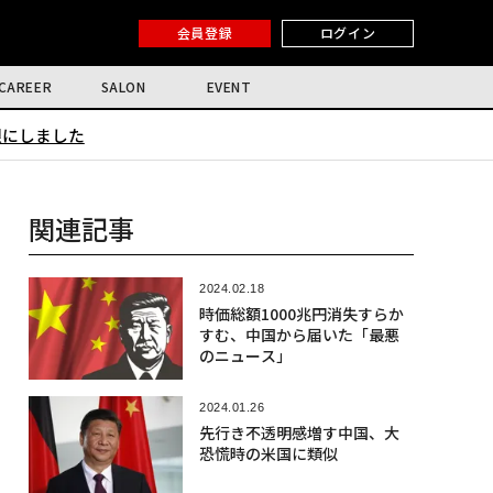
会員登録
ログイン
CAREER
SALON
EVENT
限にしました
関連記事
2024.02.18
時価総額1000兆円消失すらか
すむ、中国から届いた「最悪
のニュース」
2024.01.26
先行き不透明感増す中国、大
恐慌時の米国に類似