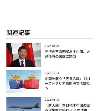
関連記事
2024.01.26
先行き不透明感増す中国、大
恐慌時の米国に類似
2023.12.11
中国を襲う「因果応報」 対オ
ーストラリア高関税で代償払
う
2023.08.30
「超大国」を目指す中国の試
みは失敗に終わる その理由