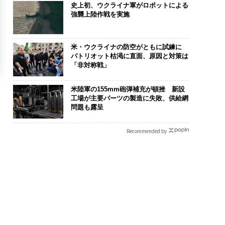
史上初、ウクライナ軍がロボットによる
強襲上陸作戦を実施
米・ウクライナの防空がともに試練に
パトリオット枯渇に直面、原因と対策は
「非対称戦」
米陸軍の155mm砲弾補充が頓挫 新設
工場が主要パーツの製造に失敗、供給網
問題も露呈
Recommended by