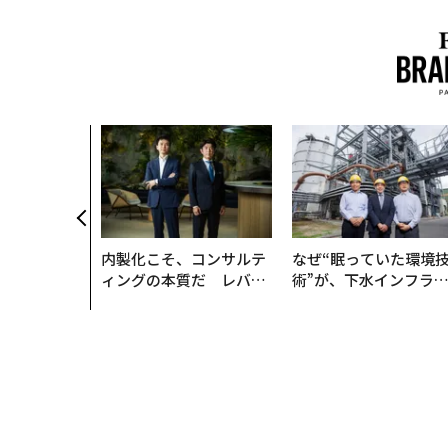
内製化こそ、コンサルテ
なぜ“眠っていた環境
ィングの本質だ レバレ
術”が、下水インフラ
ジーズが実践する、次世
変えたのか──産総研
代ファームの全貌
月島JFEアクアソリュ
ションの10年