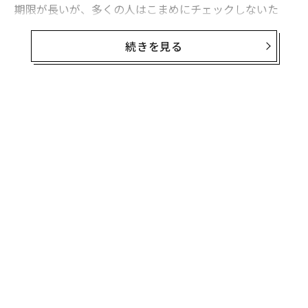
期限が長いが、多くの人はこまめにチェックしないた
め、いつの間にか切れていることも。
続きを見る
しかし、そもそも水は時間経過で飲めなくなるのだろう
か。今回は、多くの方が勘違いしている、水の賞味期限
の本当の意味を解説していく。
賞味期限切れの水は捨てるか
無料のメールマガジンに登録