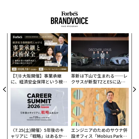
パ
技
無
挑
防
よっ
PA
【7/8 大阪開催】事業承継
革新は下山で生まれる──レ
に、経済安全保障という視点
クサスが新型TZとESに込め
が加わるとき──経営者が問
た「DISCOVER」の哲学
われる新たな判断軸
〈7.25(土)開催〉5年後のキ
エンジニアのためのサウナ併
ャリアに「戦略」はあるか。
設オフィス「Mobius Park」