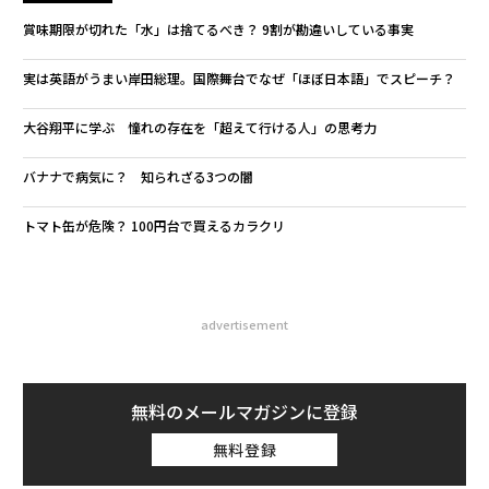
賞味期限が切れた「水」は捨てるべき？ 9割が勘違いしている事実
実は英語がうまい岸田総理。国際舞台でなぜ「ほぼ日本語」でスピーチ？
大谷翔平に学ぶ 憧れの存在を「超えて行ける人」の思考力
バナナで病気に？ 知られざる3つの闇
トマト缶が危険？ 100円台で買えるカラクリ
advertisement
無料のメールマガジンに登録
無料登録