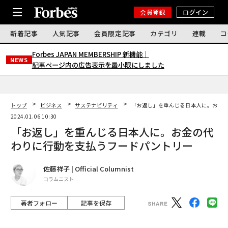
会員登録
ログイン
新着記事
人気記事
会員限定記事
カテゴリ
連載
コ
Forbes JAPAN MEMBERSHIP 新機能｜
NEWS
記事ページ内の広告表示を最小限にしました
トップ
ビジネス
サステナビリティ
「お返し」を重んじる日本人に。お金
2024.01.06 10:30
「お返し」を重んじる日本人に。お金の代
わりに行動を支払うフードパントリー
佐藤祥子 | Official Columnist
コラムニスト
著者フォロー
記事を保存