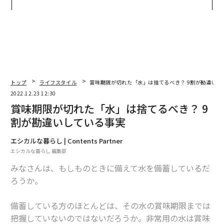
トップエグゼクティブのキャ
がオープン──タマディック
リアに触れる1日│CAREER S
が健康経営を徹底する理由
UMMIT 2026
トップ
ライフスタイル
賞味期限が切れた「水」は捨てるべき？ 9割が勘違いし
2022.12.23 12:30
賞味期限が切れた「水」は捨てるべき？ 9
割が勘違いしている事実
エシカルな暮らし | Contents Partner
エシカルな暮らし 編集部
みなさんは、もしものときに備えて水を備蓄しているだ
ろうか。
備蓄している方のほとんどは、その水の賞味期限までは
把握していないのではないだろうか。非常用の水は賞味