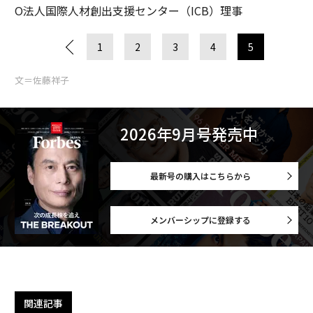
O法人国際人材創出支援センター（ICB）理事
1
2
3
4
5
文＝佐藤祥子
2026年9月号発売中
最新号の購入はこちらから
メンバーシップに登録する
関連記事