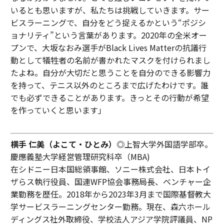
いるとも思いますが、私たちは挑戦していきます。サー
ビスラーニングで、自分をどう捉えるかという“ポジシ
ョナリティ”という言葉があります。2020年の全米オー
プンで、大坂なおみ選手がBlack Lives Matterの抗議行
動として犠牲者の名前が書かれたマスクを付けられまし
たよね。自分が大切だと思うことを自分のできる影響力
を持って、テニス以外のところまで広げたわけです。誰
でも必ずできることがあります。きっとその行動が希望
を作っていくと思います」
横手 仁美（よこて・ひとみ）◎
上智大学外国語学部卒。
慶應義塾大学経営管理研究科卒（MBA)
在シドニー日本国総領事館、ソニー株式会社、日本トイ
ザらス執行役員、国連WFP協会事務局長、ベンチャー企
業勤務を歴任。2018年から2023年3月まで国際基督教大
学サービスラーニングセンター勤務。現在、森六ホール
ディングス社外取締役、学校法人アジア学院評議員、NP