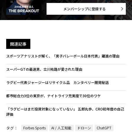
メンバーシップに登録する
関連記事
スポーツアナリストが解く、「男子バレーボール日本代表」躍進の理由
スーパーGTの最速男、立川祐路が愛された理由
ラグビー代表ジャージーはリサイクル品 カンタベリー開発秘話
都市総合力3位の東京が、ナイトライフ充実度で30位のワケ
「ラグビーはまだ投資対象になっていない」 五郎丸歩、CRO初年度の自己
評価
タグ：
Forbes Sports
AI / 人工知能
ドローン
ChatGPT