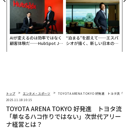
る人の価値
アクアソリューションの10年
AIが変えるのは効率ではなく
“泊まる”を超えて──エスパ
顧客体験だ──HubSpot Ja
シオが描く、新しい日本のラ
panが語る「Grow Better」
グジュアリー（前編）
な組織のつくり方
トップ
エンタメ・スポーツ
TOYOTA ARENA TOKYO 好発進 トヨタ
2025.11.18 10:15
TOYOTA ARENA TOKYO 好発進 トヨタ流
「単なるハコ作りではない」次世代アリー
ナ経営とは？