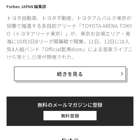
Forbes JAPAN 編集部
トヨタ自動車、トヨタ不動産、トヨタアルバルク東京が
協働で推進する多目的アリーナ「TOYOTA ARENA TOKY
O（トヨタアリーナ東京）」が、東京お台場エリア・青
海に10月3日Bリーグ開幕戦で開業。11日、12日には人
気4人組バンド「Official髭男dism」による音楽ライブこ
けら落とし公演が開催された。
男子プロバスケットボールBリーグB1のアルバルク東京
続きを見る
のホームアリーナで、収容客数は約1万人（音楽興行時
は約8千人）。りんかい線・東京テレポート駅、ゆりか
もめ・青海駅から徒歩4〜5分というアクセスを誇り、初
年度は貸館を含めて稼働率ほぼ100％、150万人程度の集
無料のメールマガジンに登録
客を見込んでいる。
無料登録
周辺地域では、東京都が臨海副都心の新たなランドマー
クとして整備を進める世界最大級の噴水「ODAIBAファ