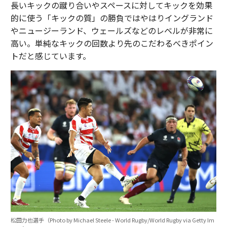
長いキックの蹴り合いやスペースに対してキックを効果
的に使う「キックの質」の勝負ではやはりイングランド
やニュージーランド、ウェールズなどのレベルが非常に
高い。単純なキックの回数より先のこだわるべきポイン
トだと感じています。
松田力也選手（Photo by Michael Steele - World Rugby/World Rugby via Getty Im