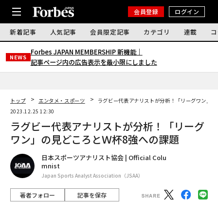
会員登録
ログイン
新着記事
人気記事
会員限定記事
カテゴリ
連載
コ
Forbes JAPAN MEMBERSHIP 新機能｜
NEWS
記事ページ内の広告表示を最小限にしました
トップ
エンタメ・スポーツ
ラグビー代表アナリストが分析！「リーグワン」の
2023.12.25 12:30
ラグビー代表アナリストが分析！「リーグ
ワン」の見どころとＷ杯8強への課題
日本スポーツアナリスト協会 | Official Colu
mnist
Japan Sports Analyst Association（JSAA）
著者フォロー
記事を保存