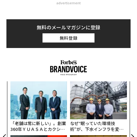
advertisement
無料のメールマガジンに登録
無料登録
ナ併
「
k」
左右
ック
T
〜
由
日
織
う
T
「老舗は常に新しい」。創業
なぜ“眠っていた環境技
360年ＹＵＡＳＡとカクシン
術”が、下水インフラを変え
CEO田尻望が語る、AIを超え
たのか──産総研×月島JFE