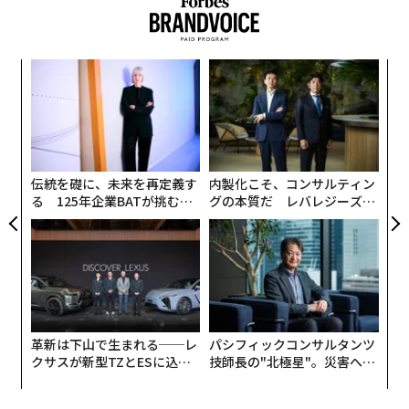
ウンテン（仮称）」（2026年3月完成予定）や、テレビ
朝日が建設中の複合型エンタテインメント施設「TOKYO
DREAM PARK」（2026年3月27日開業）、コナミグルー
るか
エ
プの次世代研究開発拠点・複合施設「コナミクリエイテ
、く
設オ
ィブフロント東京ベイ」（2025年10月末開業）といっ
が
A
た、さらなる再開発も進んでいる。
が
顧客
pa
第2次安倍内閣の成長戦略「日本再興戦略 2016」で掲げ
な
伝統を礎に、未来を再定義す
内製化こそ、コンサルティン
られた「スポーツの成長産業化」の柱として経済産業省
る 125年企業BATが挑むス
グの本質だ レバレジーズが
とスポーツ庁が推進してきた「スタジアム・アリーナ改
モークレスな未来
実践する、次世代ファームの
革」や、来シーズンから始まるBリーグの構造改革「B.
全貌
革新」による、5000席以上かつスイートルーム等を備え
たアリーナの確保を参入条件とした最上位ディビジョン
「B.LEAGUE PREMIER（B.プレミア）」の新設などを背
景とした、全国的なアリーナ建設ラッシュの中、
革新は下山で生まれる──レ
パシフィックコンサルタンツ
2024年に開業したMIXI・三井不動産の共同事業による
クサスが新型TZとESに込め
技師長の"北極星"。災害への
「ららアリーナ東京ベイ」、
た「DISCOVER」の哲学
無力感を乗り越え見つけた、
DeNAと京急電鉄が共同開発計画中の「川崎新！アリー
防災一筋20年の答え