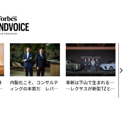
アフ
小1
手に
時
内製化こそ、コンサルテ
革新は下山で生まれる─
フ
ィングの本質だ レバレ
─レクサスが新型TZとE
心
ジーズが実践する、次世
Sに込めた「DISCOVE
ビ
代ファームの全貌
R」の哲学