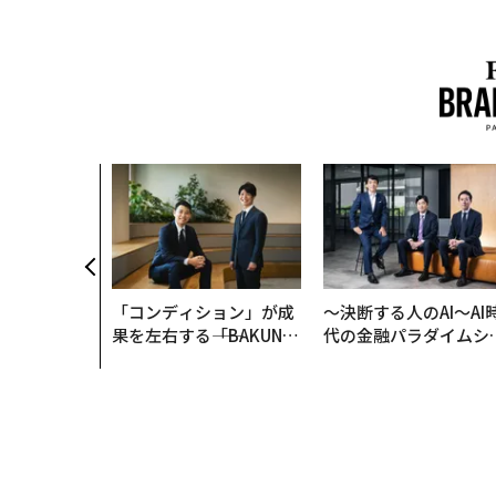
「コンディション」が成
〜決断する人のAI〜AI
果を左右する――「BAKUN
代の金融パラダイムシ
E」のTENTIALが支える
ト、「超個別化」の核
「挑戦者の明日」
【MUFG×ウェルスナ
×PwC】