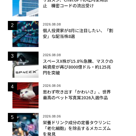
止 機密コードの流出受け
2026.08.08
個人投資家が8月に注目したい、「割
安」な配当株8選
2026.08.08
スペースX株が15.8％急騰、マスクの
純資産が再び8000億ドル・約125兆
円を突破
2026.08.06
思わず吹き出す「かわいさ」、世界
最高のペット写真賞2026入選作品
2026.08.06
栄養ドリンク成分の定番タウリンに
「老化細胞」を除去するメカニズム
を発見