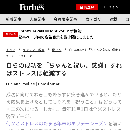
会員登録
ログイン
新着記事
人気記事
会員限定記事
カテゴリ
連載
コ
Forbes JAPAN MEMBERSHIP 新機能｜
NEWS
記事ページ内の広告表示を最小限にしました
トップ
キャリア・教育
働き方
自らの成功を「ちゃんと祝い、感謝」すれ
2023.11.12 12:00
自らの成功を「ちゃんと祝い、感謝」すれ
ばストレスは軽減する
Luciana Paulise | Contributor
成功に向けてわき目も降らずに突き進んでいると、たと
え成果を上げたとしてもそれを「祝うこと」はどうして
も二の次になる。しかし、毎年11月1日は全米ストレス
啓発デーだ。
何かとストレスのたまる年末のホリデーシーズン
を前に