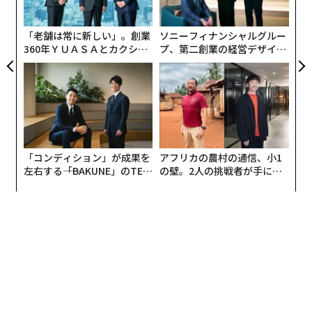
決しようとする1つの動きと言える。
た「
関連記事
「老舗は常に新しい」。創業
ソニーフィナンシャルグルー
360年ＹＵＡＳＡとカクシン
プ、第二創業の経営デザイン
「最低限の仕事しかしない月曜日」が生産性と時間管理をがらりと変える
CEO田尻望が語る、AIを超え
──カギは意志を引き出し、
る人の価値
束ね、共創すること
「9時から5時まで」の働き方を疑問視するZ世代の主張にある真実
喫煙や失業よりも「賃貸住宅で暮らす」ほうが老化が早い、研究結果
情熱と紙一重、「強迫観念」に囚われてしまう兆候とその対処法
「コンディション」が成果を
アフリカの農村の通信、小1
左右する――「BAKUNE」のTEN
の壁。2人の挑戦者が手にし
ストレスで進んだ「老化」は休息で元に戻すことができる
TIALが支える「挑戦者の明
た「次なる武器」
日」
タグ：
メンタルヘルス
ストレス
働き方
advertisement