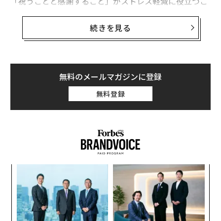
「祝うことと感謝すること」がストレス軽減に役立つこ
とを思い出すにはぴったりの時期だ。
続きを見る
現代社会は、ひたすら上を目指して努力しなければなら
ないというプレッシャーが強くときとして押しつぶされ
そうになる。そのせいで、熱心に働く自分をきちんと評
価しようという気になかなかなれない。しかし、自分が
無料のメールマガジンに登録
成し遂げた成果を認め、感謝を表現すると、ストレスが
無料登録
ぐっと軽くなり、公私ともに生活が大きく向上する。そ
う理解することは非常に重要だ。
上がり続ける成功のハードル
何かを達成しても、素直にそれを祝えない場合がある。
それはなぜかというと、私たちには「成功への期待値を
スパ
挑
ひたすら上げ続ける傾向」があるからだ。1つのゴール
のラ
よっ
を達成すると、すぐに次のゴールを設定する。そのた
PA
革
め、ひと息ついて、自分がどれほど進歩したのかを評価
ク
する機会がなかなかない。そうやって休む間もなく成功
た「