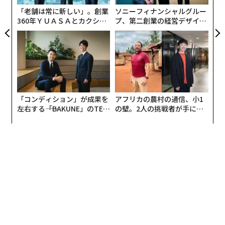
に向けて突き進んでいると、ストレスがたまり、心理的
「老舗は常に新しい」。創業
ソニーフィナンシャルグルー
な負担も増し、成果に心から満足できる日は決して訪れ
360年ＹＵＡＳＡとカクシン
プ、第二創業の経営デザイン
ない。
CEO田尻望が語る、AIを超え
──カギは意志を引き出し、
る人の価値
束ね、共創すること
自分の成果を自分で祝ったからといって、進歩が止まる
わけではない。祝うことはストレスを軽減し、新たな目
標を設定し、次の成果に向けて再充電できるシンプルな
方法なのだ。
「コンディション」が成果を
アフリカの農村の通信、小1
左右する――「BAKUNE」のTEN
の壁。2人の挑戦者が手にし
自己満足への怖れ
TIALが支える「挑戦者の明
た「次なる武器」
日」
プロフェッショナルの多くは「祝うこと」が自己満足に
つながるのではないかと懸念する。成果に酔いしれてい
るうちに、競争上の強みを失ったり、キャリアアップが
遅れてしまったりするに違いないと考えてのことだ。し
かし、成果を祝うことは、栄光に安んじるということで
はない。それは、自分自身が積み重ねてきた努力や、固
い決意、尽力を認めて、評価することだ。